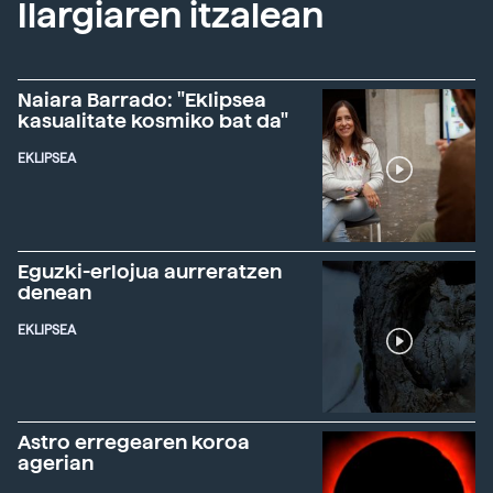
Ilargiaren itzalean
Naiara Barrado: "Eklipsea
kasualitate kosmiko bat da"
EKLIPSEA
Eguzki-erlojua aurreratzen
denean
EKLIPSEA
Astro erregearen koroa
agerian