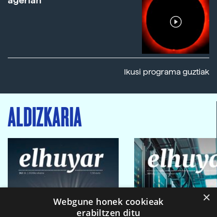
agerian
Ikusi programa guztiak
ALDIZKARIA
×
Webgune honek cookieak
erabiltzen ditu