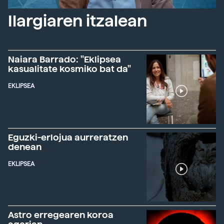
Ilargiaren itzalean
Naiara Barrado: "Eklipsea
kasualitate kosmiko bat da"
EKLIPSEA
Eguzki-erlojua aurreratzen
denean
EKLIPSEA
Astro erregearen koroa