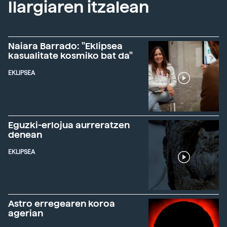
Ilargiaren itzalean
Naiara Barrado: "Eklipsea
kasualitate kosmiko bat da"
EKLIPSEA
Eguzki-erlojua aurreratzen
denean
EKLIPSEA
Astro erregearen koroa
agerian