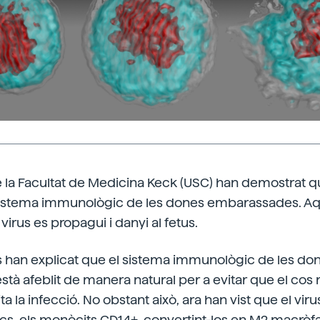
 la Facultat de Medicina Keck (USC) han demostrat qu
l sistema immunològic de les dones embarassades. A
irus es propagui i danyi al fetus.
s han explicat que el sistema immunològic de les do
à afeblit de manera natural per a evitar que el cos re
ita la infecció. No obstant això, ara han vist que el viru
cs, els monòcits CD14+, convertint-los en M2 macròf