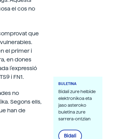
cosa el cos no
han comprovat que
vulnerables.
n el primer i
ra, en dones
da l'expressió
S9 i FN1.
BULETINA
Bidali zure helbide
sades no
elektronikoa eta
ika. Segons ells,
jaso asteroko
 que han de
buletina zure
sarrera-ontzian
Bidali