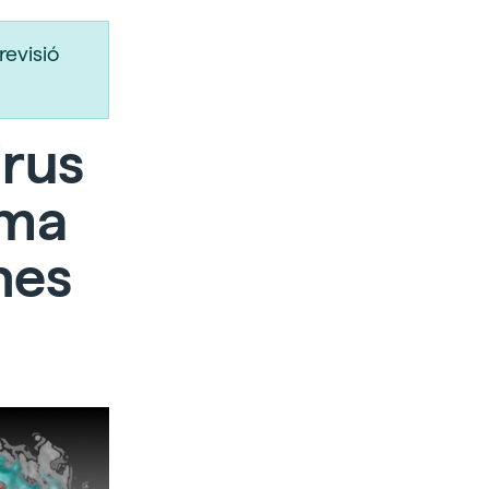
revisió
irus
ema
nes