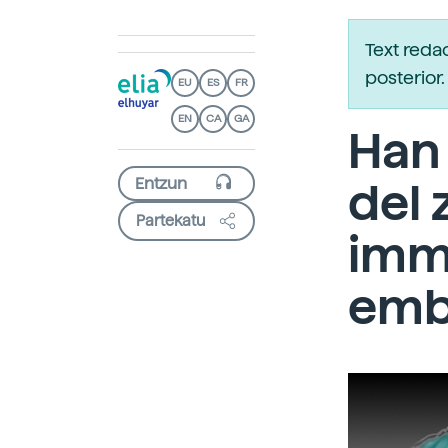
Text reda
posterio
EU
ES
FR
EN
CA
GA
Han 
del 
Partekatu
imm
emb