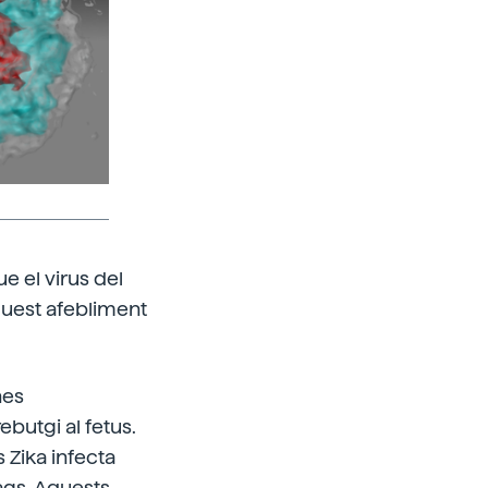
e el virus del
quest afebliment
nes
butgi al fetus.
s Zika infecta
ags. Aquests