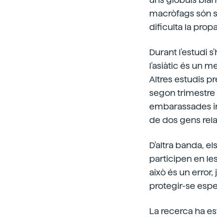
macròfags són se
dificulta la prop
Durant l'estudi s'
l'asiàtic és un
Altres estudis p
segon trimestre 
embarassades inf
de dos gens rel
D'altra banda, e
participen en les
això és un error,
protegir-se esp
La recerca ha es