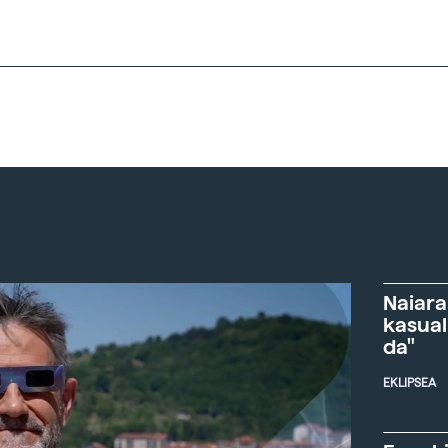
Naiara
kasual
da"
EKLIPSEA