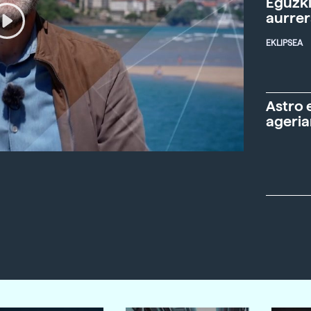
Eguzki
aurre
EKLIPSEA
Astro 
ageria