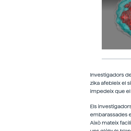
Investigadors de
zika afebleix e
impedeix que el v
Els investigador
embarassades est
Això mateix facil
uns glòbuls blan