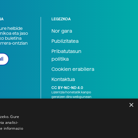
NA
LEGEZKOA
zure helbide
Nor gara
nikoa eta jaso
ko buletina
Publizitatea
arrera-ontzian
Pribatutasun
politika
li
Cookien erabilera
Kontaktua
CC BY-NC-ND 4.0
Lizentzia honetatik kanpo
geratzen dira webgunean
argitaratutako baliabide
×
grafikoak (argazki eta
ilustrazioak), baita Elhuyar ez
den bestelako erakunde eta
tzeko. Gure
norbanakoek idatzitakoak
a analisi-
ere. Kanpo-esteken bidez
te informazio
emandako edukiak esteka
horietan agertzen den