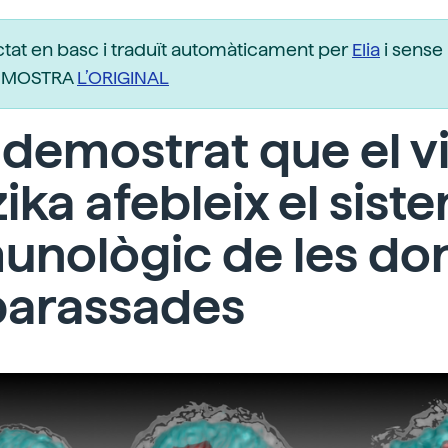
ctat en basc i traduït automàticament per
Elia
i sense 
r. MOSTRA
L’ORIGINAL
demostrat que el v
zika afebleix el sist
unològic de les do
arassades