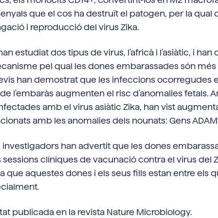
nyals que el cos ha destruït el patogen, per la qual 
agació i reproducció del virus Zika.
han estudiat dos tipus de virus, l'africà i l'asiàtic, i 
 mecanisme pel qual les dones embarassades són més 
revis han demostrat que les infeccions ocorregudes e
de l'embaràs augmenten el risc d'anomalies fetals. A
ectades amb el virus asiàtic Zika, han vist augmenta
acionats amb les anomalies dels nounats: Gens ADAMT
ls investigadors han advertit que les dones embaras
 sessions clíniques de vacunació contra el virus del Z
 ja que aquestes dones i els seus fills estan entre els
ecialment.
tat publicada en la revista Nature Microbiology.