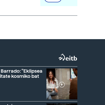
 Barrado: "Eklipsea
itate kosmiko bat