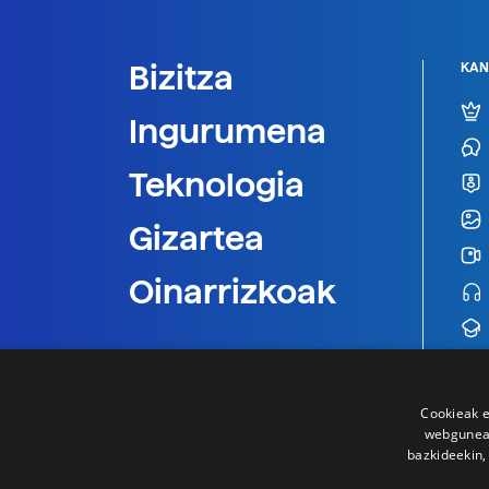
Bizitza
KAN
Ingurumena
Teknologia
Gizartea
Oinarrizkoak
Cookieak e
webgunear
bazkideekin,