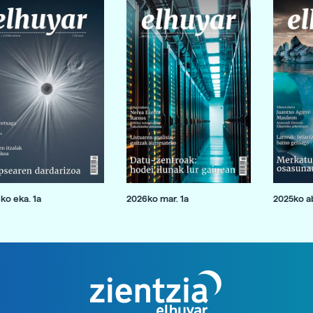
ko eka. 1a
2026ko mar. 1a
2025ko ab