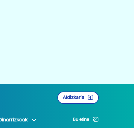
Aldizkaria
Oinarrizkoak
Buletina