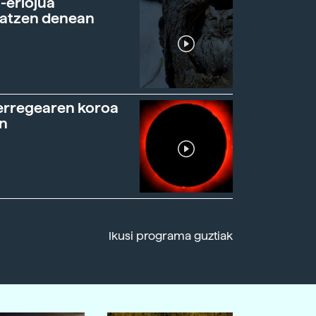
-erlojua
ratzen denean
erregearen koroa
n
Ikusi programa guztiak