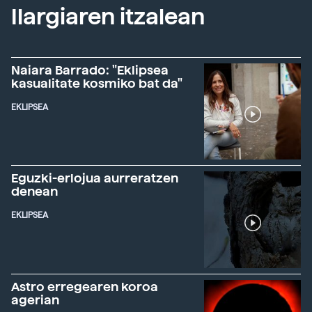
Ilargiaren itzalean
Naiara Barrado: "Eklipsea
kasualitate kosmiko bat da"
EKLIPSEA
Eguzki-erlojua aurreratzen
denean
EKLIPSEA
Astro erregearen koroa
agerian