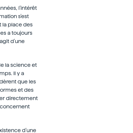
nnées, l'intérêt
mation s'est
t la place des
es a toujours
agit d'une
e la science et
ps. Il y a
èrent que les
normes et des
iper directement
s concernent
'existence d'une