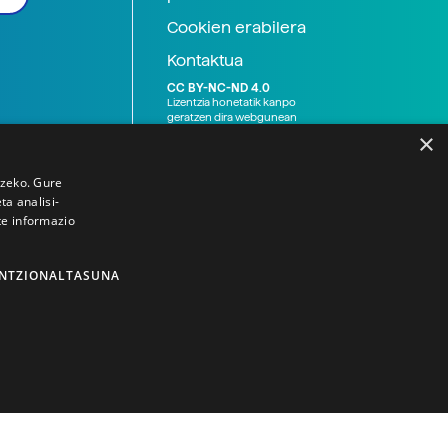
Cookien erabilera
Kontaktua
CC BY-NC-ND 4.0
Lizentzia honetatik kanpo
geratzen dira webgunean
argitaratutako baliabide
×
grafikoak (argazki eta
ilustrazioak), baita Elhuyar ez
den bestelako erakunde eta
tzeko. Gure
norbanakoek idatzitakoak
a analisi-
ere. Kanpo-esteken bidez
te informazio
emandako edukiak esteka
horietan agertzen den
lizentziapean daude,
gehienetan copyright-a
NTZIONALTASUNA