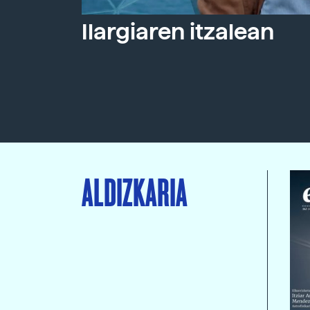
Ilargiaren itzalean
ALDIZKARIA