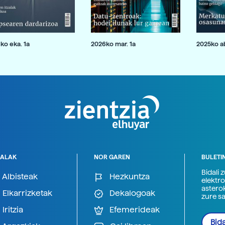
ko eka. 1a
2026ko mar. 1a
2025ko ab
ALAK
NOR GAREN
BULETI
Bidali 
Albisteak
Hezkuntza
elektro
astero
Elkarrizketak
Dekalogoak
zure s
Iritzia
Efemerideak
Bida