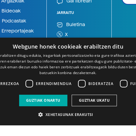
Argazkiak
Gai librean
Bideoak
JARRAITU
Podcastak
Buletina
Erreportajeak
X
BlueSky
Webgune honek cookieak erabiltzen ditu
Mastodon
rabiltzen ditugu edukia, iragarkiak pertsonalizatzeko eta gure trafikoa azter
en erabilerari buruzko informazioa ere partekatzen dugu gure publizitate- et
Telegram
 zuk eman diezun edo haiek beren zerbitzuak erabiltzeagatik bildu duten bes
batzuekin konbina dezaketenak.
ARREZKOA
ERRENDIMENDUA
BIDERATZEA
FU
GUZTIAK ONARTU
GUZTIAK UKATU
XEHETASUNAK ERAKUTSI