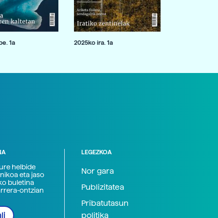
e. 1a
2025ko ira. 1a
NA
LEGEZKOA
zure helbide
Nor gara
nikoa eta jaso
ko buletina
Publizitatea
arrera-ontzian
Pribatutasun
politika
li