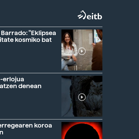
 Barrado: "Eklipsea
itate kosmiko bat
-erlojua
ratzen denean
erregearen koroa
n