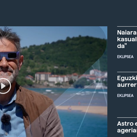
Naiara
kasual
da"
EKLIPSEA
Eguzki
aurre
EKLIPSEA
Astro 
ageria