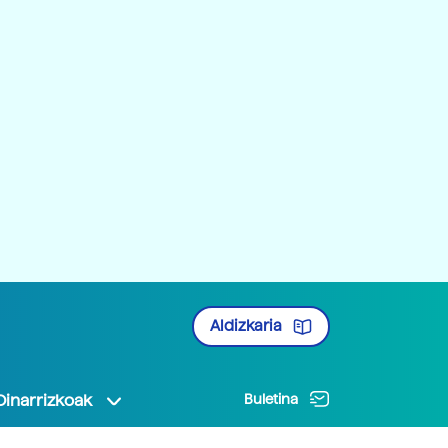
Aldizkaria
Oinarrizkoak
Buletina