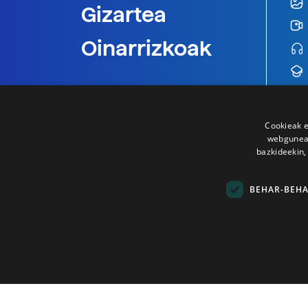
Gizartea
Oinarrizkoak
Cookieak e
webgunear
bazkideekin,
BEHAR-BEH