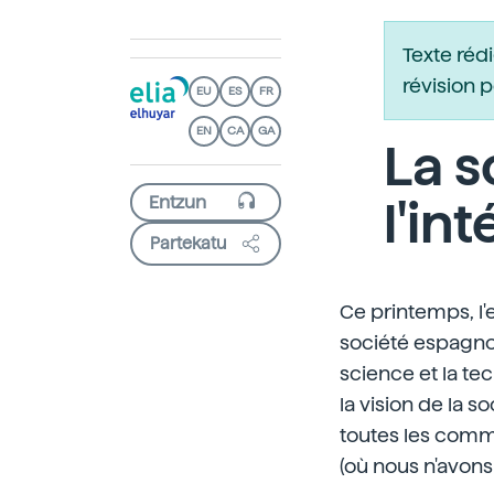
Texte réd
révision 
EU
ES
FR
EN
CA
GA
La s
l'in
Partekatu
Ce printemps, l'
société espagnol
science et la te
la vision de la 
toutes les comm
(où nous n'avon