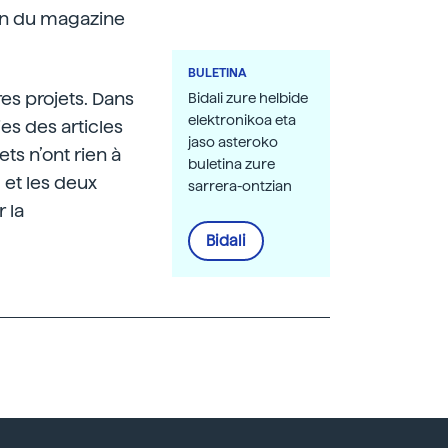
ion du magazine
BULETINA
res projets. Dans
Bidali zure helbide
elektronikoa eta
s des articles
jaso asteroko
ts n’ont rien à
buletina zure
 et les deux
sarrera-ontzian
 la
Bidali