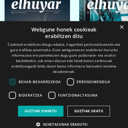
×
Webgune honek cookieak
erabiltzen ditu
Cookieak erabiltzen ditugu edukia, iragarkiak pertsonalizatzeko eta
gure trafikoa aztertzeko. Gure webgunearen erabilerari buruzko
informazioa ere partekatzen dugu gure publizitate- eta analisi-
bazkideekin, zuk eman diezun edo haiek beren zerbitzuak
erabiltzeagatik bildu duten beste informazio batzuekin konbina
dezaketenak.
BEHAR-BEHARREZKOA
ERRENDIMENDUA
BIDERATZEA
FUNTZIONALTASUNA
2026ko eka. 1a
2026ko mar. 1a
GUZTIAK ONARTU
GUZTIAK UKATU
XEHETASUNAK ERAKUTSI