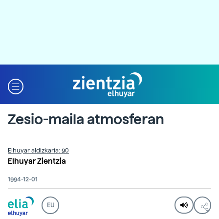
Zesio-maila atmosferan
Elhuyar aldizkaria: 90
Elhuyar Zientzia
1994-12-01
EU