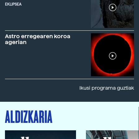
EKLIPSEA
Astro erregearen koroa
agerian
Ikusi programa guztiak
ALDIZKARIA