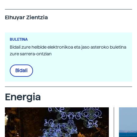
Elhuyar Zientzia
BULETINA
Bidali zure helbide elektronikoa eta jaso asteroko buletina
zure sarrera-ontzian
Bidali
Energia