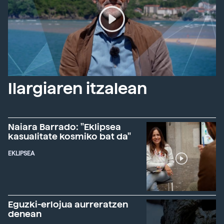
Ilargiaren itzalean
Naiara Barrado: "Eklipsea
kasualitate kosmiko bat da"
EKLIPSEA
Eguzki-erlojua aurreratzen
denean