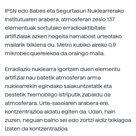
IPSN edo Babes eta Segurtasun Nuklearrerako
Institutuaren arabera, atmosferan zesio 137
elementuak sortutako erradioaktibitate
artifizialak azken hogeita hamabost urteotako
mailarik txikiena du. Metro kubiko aireko 0,9
mikrobecquerelekoa da oraingo maila.
Erradiazio nuklearra igortzen duen elementu
artifizial hau batetik atmosferan arma
nuklearrekin egindako saiakuntzetatik eta
bestetik Txernobilgo istriputik zabaldu da
atmosferara. Urte-sasoiaren arabera ere,
kontzentrazioa aldatu egiten da. Udan, hain
zuzen, neguan baino sei edo zortzi aldiz txikiagoa
izaten da kontzentrazioa.