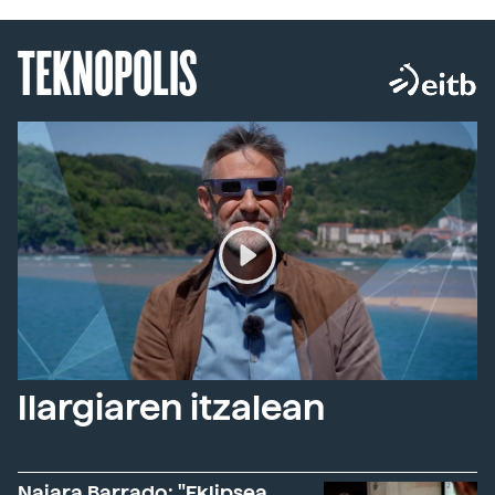
TEKNOPOLIS
Ilargiaren itzalean
Naiara Barrado: "Eklipsea