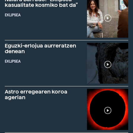
kasualitate kosmiko bat da"
EKLIPSEA
Eguzki-erlojua aurreratzen
denean
EKLIPSEA
Astro erregearen koroa
agerian