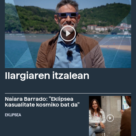
Ilargiaren itzalean
Naiara Barrado: "Eklipsea
kasualitate kosmiko bat da"
EKLIPSEA