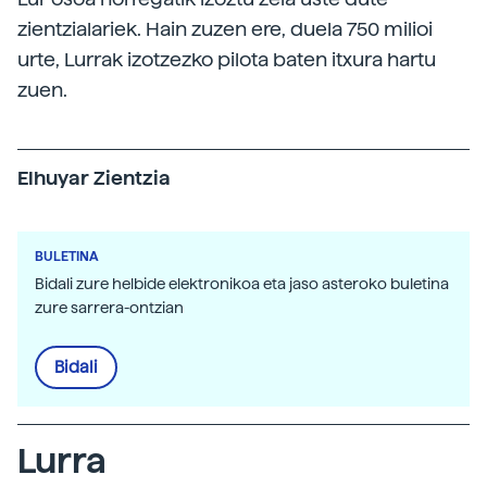
zientzialariek. Hain zuzen ere, duela 750 milioi
urte, Lurrak izotzezko pilota baten itxura hartu
zuen.
Elhuyar Zientzia
BULETINA
Bidali zure helbide elektronikoa eta jaso asteroko buletina
zure sarrera-ontzian
Bidali
Lurra