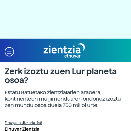
Zerk izoztu zuen Lur planeta
osoa?
Estatu Batuetako zientzialarien arabera,
kontinenteen mugimenduaren ondorioz izoztu
zen mundu osoa duela 750 milioi urte.
Elhuyar aldizkaria: 198
Elhuyar Zientzia