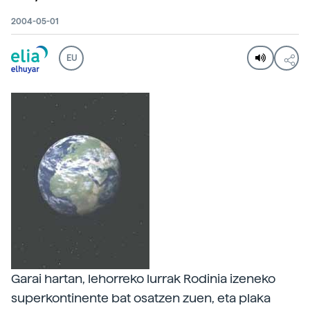
2004-05-01
EU
Garai hartan, lehorreko lurrak Rodinia izeneko
superkontinente bat osatzen zuen, eta plaka