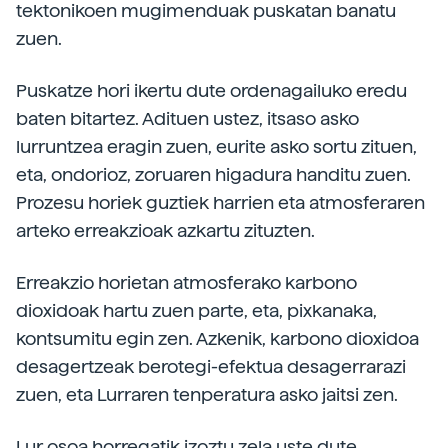
tektonikoen mugimenduak puskatan banatu
zuen.
Puskatze hori ikertu dute ordenagailuko eredu
baten bitartez. Adituen ustez, itsaso asko
lurruntzea eragin zuen, eurite asko sortu zituen,
eta, ondorioz, zoruaren higadura handitu zuen.
Prozesu horiek guztiek harrien eta atmosferaren
arteko erreakzioak azkartu zituzten.
Erreakzio horietan atmosferako karbono
dioxidoak hartu zuen parte, eta, pixkanaka,
kontsumitu egin zen. Azkenik, karbono dioxidoa
desagertzeak berotegi-efektua desagerrarazi
zuen, eta Lurraren tenperatura asko jaitsi zen.
Lur osoa horregatik izoztu zela uste dute