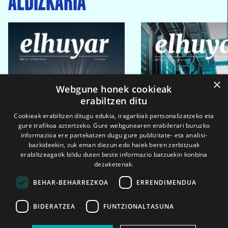
×
Webgune honek cookieak
erabiltzen ditu
Cookieak erabiltzen ditugu edukia, iragarkiak pertsonalizatzeko eta
gure trafikoa aztertzeko. Gure webgunearen erabilerari buruzko
informazioa ere partekatzen dugu gure publizitate- eta analisi-
bazkideekin, zuk eman diezun edo haiek beren zerbitzuak
erabiltzeagatik bildu duten beste informazio batzuekin konbina
dezaketenak.
BEHAR-BEHARREZKOA
ERRENDIMENDUA
BIDERATZEA
FUNTZIONALTASUNA
2026ko eka. 1a
2026ko mar. 1a