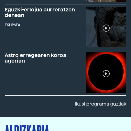
Eguzki-erlojua aurreratzen
denean
EKLIPSEA
Astro erregearen koroa
agerian
Ikusi programa guztiak
ALDIZKARIA