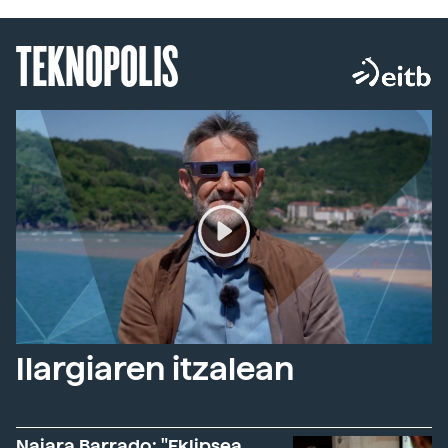
TEKNOPOLIS
Ilargiaren itzalean
Naiara Barrado: "Eklipsea