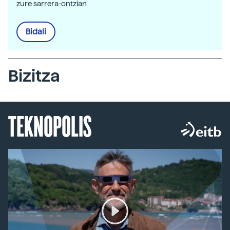
zure sarrera-ontzian
Bidali
Bizitza
TEKNOPOLIS