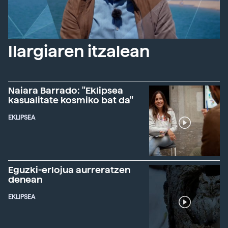
Ilargiaren itzalean
Naiara Barrado: "Eklipsea
kasualitate kosmiko bat da"
EKLIPSEA
Eguzki-erlojua aurreratzen
denean
EKLIPSEA