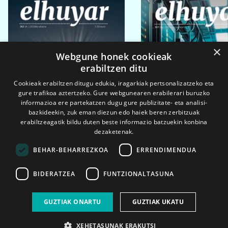
×
Webgune honek cookieak
erabiltzen ditu
Cookieak erabiltzen ditugu edukia, iragarkiak pertsonalizatzeko eta
gure trafikoa aztertzeko. Gure webgunearen erabilerari buruzko
informazioa ere partekatzen dugu gure publizitate- eta analisi-
bazkideekin, zuk eman diezun edo haiek beren zerbitzuak
erabiltzeagatik bildu duten beste informazio batzuekin konbina
dezaketenak.
BEHAR-BEHARREZKOA
ERRENDIMENDUA
BIDERATZEA
FUNTZIONALTASUNA
2026ko eka. 1a
2026ko mar. 1a
GUZTIAK ONARTU
GUZTIAK UKATU
XEHETASUNAK ERAKUTSI