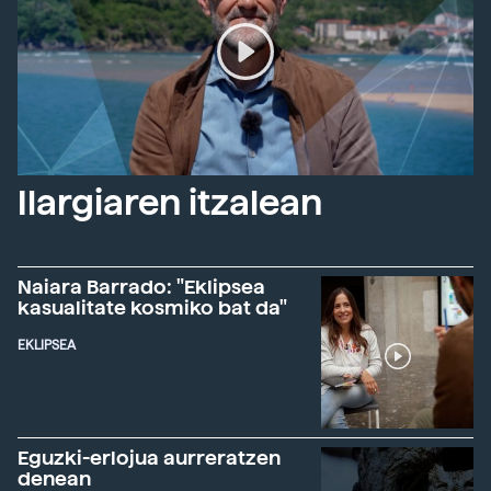
Ilargiaren itzalean
Naiara Barrado: "Eklipsea
kasualitate kosmiko bat da"
EKLIPSEA
Eguzki-erlojua aurreratzen
denean