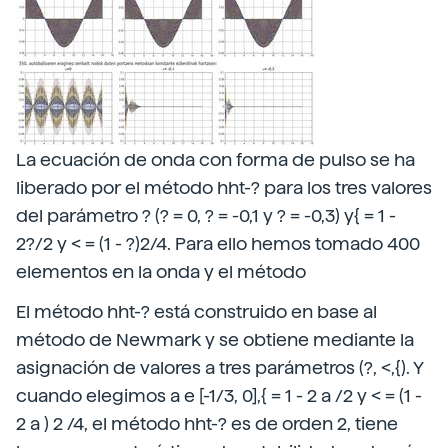
La ecuación de onda con forma de pulso se ha
liberado por el método hht-? para los tres valores
del parámetro ? (? = 0, ? = -0,1 y ? = -0,3) y{ = 1 -
2?/2 y < = (1 - ?)2/4. Para ello hemos tomado 400
elementos en la onda y el método
El método hht-? está construido en base al
método de Newmark y se obtiene mediante la
asignación de valores a tres parámetros (?, <,{). Y
cuando elegimos a e [-1/3, 0],{ = 1 - 2 a /2 y < = (1 -
2 a ) 2 /4, el método hht-? es de orden 2, tiene