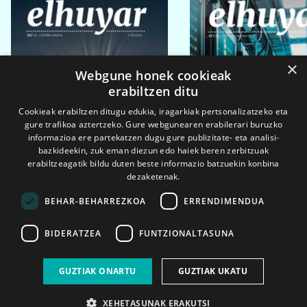
×
Webgune honek cookieak
erabiltzen ditu
Cookieak erabiltzen ditugu edukia, iragarkiak pertsonalizatzeko eta
gure trafikoa aztertzeko. Gure webgunearen erabilerari buruzko
informazioa ere partekatzen dugu gure publizitate- eta analisi-
bazkideekin, zuk eman diezun edo haiek beren zerbitzuak
erabiltzeagatik bildu duten beste informazio batzuekin konbina
dezaketenak.
BEHAR-BEHARREZKOA
ERRENDIMENDUA
BIDERATZEA
FUNTZIONALTASUNA
2026ko eka. 1a
2026ko mar. 1a
GUZTIAK ONARTU
GUZTIAK UKATU
XEHETASUNAK ERAKUTSI