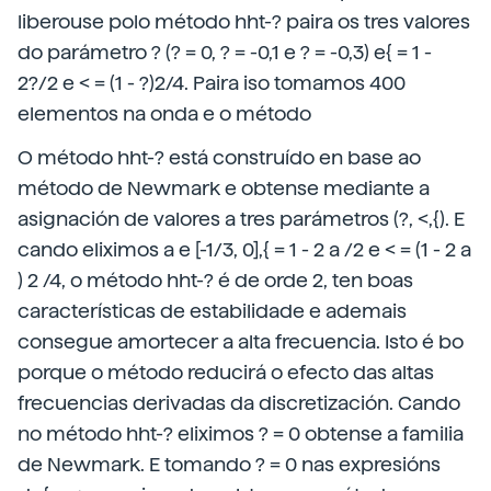
liberouse polo método hht-? paira os tres valores
do parámetro ? (? = 0, ? = -0,1 e ? = -0,3) e{ = 1 -
2?/2 e < = (1 - ?)2/4. Paira iso tomamos 400
elementos na onda e o método
O método hht-? está construído en base ao
método de Newmark e obtense mediante a
asignación de valores a tres parámetros (?, <,{). E
cando eliximos a e [-1/3, 0],{ = 1 - 2 a /2 e < = (1 - 2 a
) 2 /4, o método hht-? é de orde 2, ten boas
características de estabilidade e ademais
consegue amortecer a alta frecuencia. Isto é bo
porque o método reducirá o efecto das altas
frecuencias derivadas da discretización. Cando
no método hht-? eliximos ? = 0 obtense a familia
de Newmark. E tomando ? = 0 nas expresións