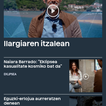
Ilargiaren itzalean
Naiara Barrado: "Eklipsea
kasualitate kosmiko bat da"
EKLIPSEA
Eguzki-erlojua aurreratzen
denean