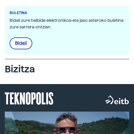
BULETINA
Bidali zure helbide elektronikoa eta jaso asteroko buletina
zure sarrera-ontzian
Bidali
Bizitza
TEKNOPOLIS