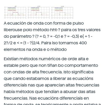
A ecuación de onda con forma de pulso
liberouse polo método hht-? paira os tres valores
do parámetro ? (? = 0, ? = -0,1 e ? = -0,3) e{ = 1 -
2?/2 e < = (1 - ?)2/4. Paira iso tomamos 400
elementos na onda e o método
Existían métodos numéricos de orde alta e
estable pero que non tiñan bo comportamento
con ondas de alta frecuencia. Isto significaba
que cando estabamos a liberar as ecuacións
diferenciais nas que aparecían altas frecuencias
había métodos que tendían a abusar das altas
frecuencias. Nas ecuacións diferenciais en
forma de onda, se teoricamente a onda estaba a