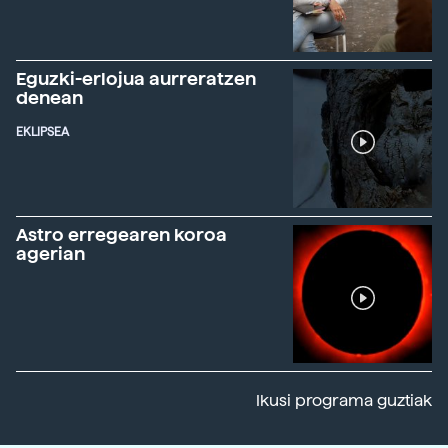
Eguzki-erlojua aurreratzen
denean
EKLIPSEA
Astro erregearen koroa
agerian
Ikusi programa guztiak