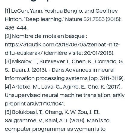
[1] LeCun, Yann, Yoshua Bengio, and Geoffrey
Hinton. “Deep learning.” Nature 521.7553 (2015):
436-444.
[2] Nombre de mots en basque :
https://31gutik.com/2016/06/03/zenbat -hitz-
ditu-euskarak/ (dernière visite: 20/01/2018).
[3] Mikolov, T., Sutskever, I., Chen, K., Corrado, G.
S., Dean, J. (2013). - Dans Advances in neural
information processing systems (pp. 3111-3119).
[4] Artetxe, M., Lava, G., Agirre, E., Cho, K. (2017).
Unsupervised neural machine translation. arXiv
preprint arXiv:1710.11041.
[5] Bolukbasi, T., Chang, K. W. Zou, J. Et.
Saligramme, V., Kalai, A. T. (2016). Man is to
computer programmer as woman is to