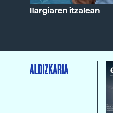
Ilargiaren itzalean
ALDIZKARIA