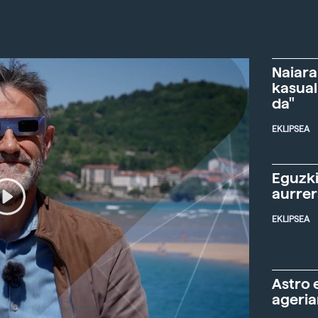
Naiara
kasual
da"
EKLIPSEA
Eguzki
aurre
EKLIPSEA
Astro 
ageria