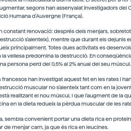
augmentar, segons han assenyalat investigadors del 
ició Humana d'Auvergne (França).
n constant renovació: després dels menjars, sobretot,
estrucció s'alenteix), mentre que durant els dejunis e
eix principalment. Totes dues activitats es desenvo
en la vellesa predomina la destrucció. En conseqüència,
na persona perd del 0,5% al 2% anual del seu múscul.
s francesos han investigat aquest fet en les rates i 
 destrucció muscular no s'alenteix tant com en la jove
stà realitzant el nou múscul, i que l'augment de la qu
ina en la dieta redueix la pèrdua muscular de les rat
 sembla convenient portar una dieta rica en proteïn
ar de menjar carn, ja que és rica en leucines.