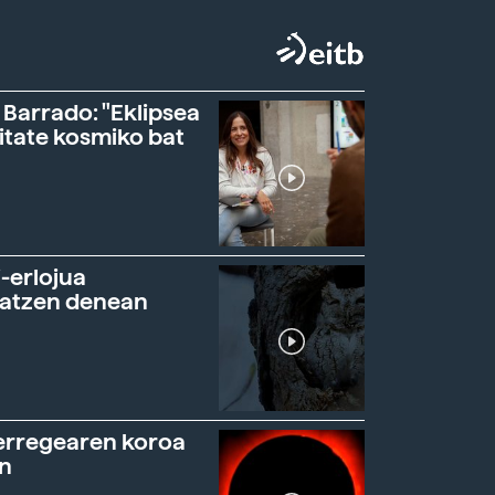
 Barrado: "Eklipsea
itate kosmiko bat
-erlojua
ratzen denean
erregearen koroa
n