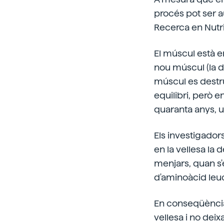
procés pot ser 
Recerca en Nutr
El múscul està e
nou múscul (la d
múscul es destru
equilibri, però 
quaranta anys, u
Els investigador
en la vellesa la
menjars, quan s'e
d'aminoàcid leuc
En conseqüència,
vellesa i no deix