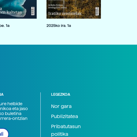
e. 1a
2025ko ira. 1a
NA
LEGEZKOA
zure helbide
Nor gara
nikoa eta jaso
ko buletina
Publizitatea
arrera-ontzian
Pribatutasun
politika
li