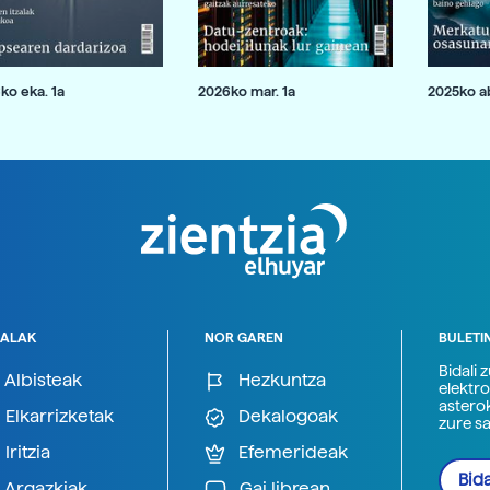
ko eka. 1a
2026ko mar. 1a
2025ko ab
ALAK
NOR GAREN
BULETI
Bidali 
Albisteak
Hezkuntza
elektro
astero
Elkarrizketak
Dekalogoak
zure s
Iritzia
Efemerideak
Bida
Argazkiak
Gai librean