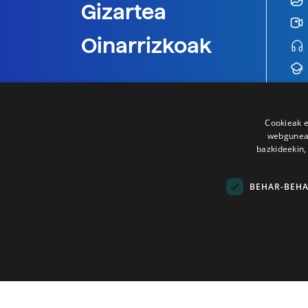
Gizartea
Oinarrizkoak
Cookieak e
webgunear
bazkideekin,
BEHAR-BEH