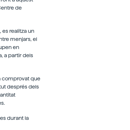
Centre de
 es realitza un
ntre menjars, el
lupen en
 a partir dels
han comprovat que
ntut després dels
antitat
es.
es durant la