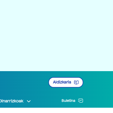
Aldizkaria
Oinarrizkoak
Buletina