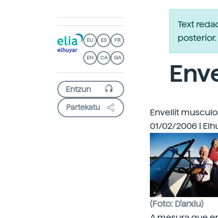
Text reda
posterio
EU
ES
FR
EN
CA
GA
Enve
Partekatu
Envellit muscul
01/02/2006 | Elh
(Foto: D'arxiu)
A mesura que env