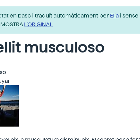
ctat en basc i traduït automàticament per
Elia
i sense 
r. MOSTRA
L’ORIGINAL
llit musculoso
oso
uyar
elleix la musculatura disminueix. El secret per a fer 