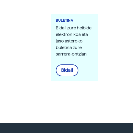
BULETINA
Bidali zure helbide
elektronikoa eta
jaso asteroko
buletina zure
sarrera-ontzian
Bidali