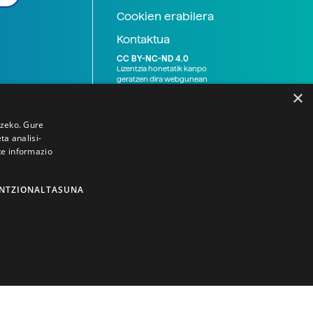
Cookien erabilera
Kontaktua
CC BY-NC-ND 4.0
Lizentzia honetatik kanpo
geratzen dira webgunean
argitaratutako baliabide
×
grafikoak (argazki eta
ilustrazioak), baita Elhuyar ez
den bestelako erakunde eta
tzeko. Gure
norbanakoek idatzitakoak
a analisi-
ere. Kanpo-esteken bidez
te informazio
emandako edukiak esteka
horietan agertzen den
lizentziapean daude,
gehienetan copyright-a
NTZIONALTASUNA