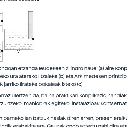
ndoan etzanda leudekeen zilindro hauei (a) aire kon
eko ura aterako litzaieke (b) eta Arkimedesen printzip
k jarriko lirateke bokaleak ixteko (c).
erraz ulertzen da, baina praktikan konplikazio handiak
itzurtzeko, maniobrak egiteko, instalazioak kontserbat
n barneko lan batzuk hasiak diren arren, presen erai
indik erabakita ere. Gauzak ondo aztertu nahi dira eta