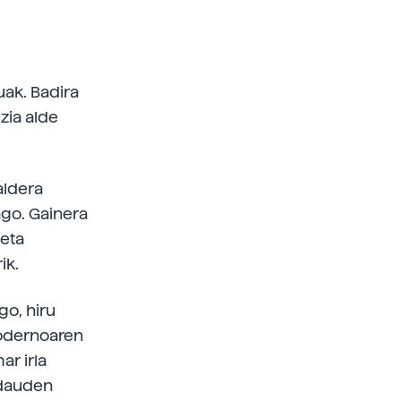
uak. Badira
zia alde
aldera
ago. Gainera
 eta
ik.
go, hiru
 modernoaren
r irla
 dauden