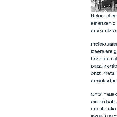
Nolanahi er
elkartzen d
eraikuntza 
Proiektuare
izaera ere g
hondatu nah
batzuk egit
ontzi metal
errenkadan
Ontzi hauek
oinarri bat
ura aterako 
lakua itsaso