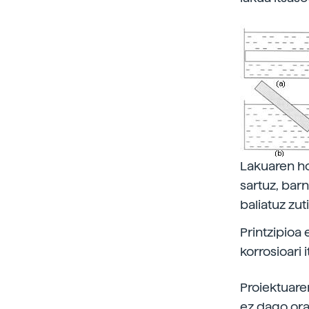
Lakuaren ho
sartuz, barn
baliatuz zuti
Printzipioa 
korrosioari 
Proiektuare
ez dago ora