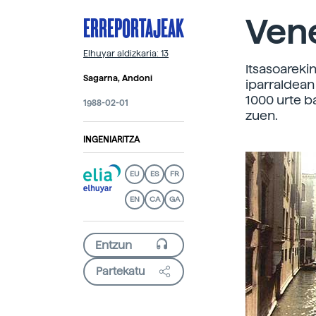
ERREPORTAJEAK
Vene
Elhuyar aldizkaria: 13
Itsasoareki
Sagarna, Andoni
iparraldean
1000 urte b
1988-02-01
zuen.
INGENIARITZA
EU
ES
FR
EN
CA
GA
Partekatu