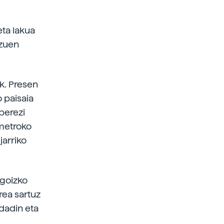
eta lakua
tzuen
k. Presen
o paisaia
berezi
ametroko
jarriko
igoizko
rea sartuz
 dadin eta