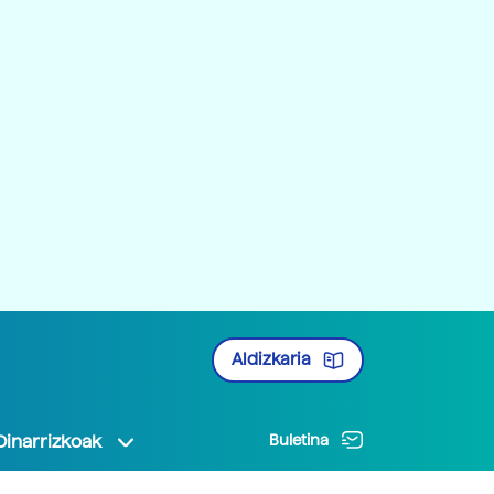
Aldizkaria
Oinarrizkoak
Buletina