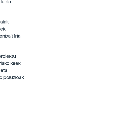
 duela
alak
rek
nbait irla
proiektu
riako keek
 eta
o poluzioak