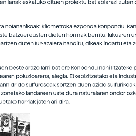
en lanak eskatuko dituen proiektu bat abiarazi zuten
ra nolanahikoak: kilometroka ezponda konpondu, kan
ste batzuei eusten dieten hormak berritu, lakuaren u
rtzen duten lur-azalera handitu, dikeak indartu eta ze
en beste arazo larri bat ere konpondu nahi litzateke 
earen poluzioarena, alegia. Etxebizitzetako eta indust
nhidrido sulfurosoak sortzen duen azido sulfurikoak
zonetako landareen usteldura naturalaren ondoriozk
ako harriak jaten ari dira.