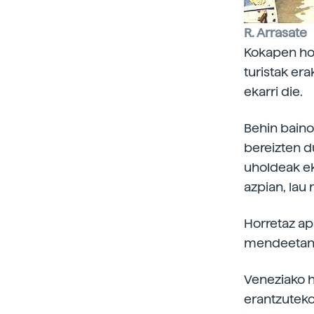
R. Arrasate
Kokapen hon
turistak era
ekarri die.
Behin baino 
bereizten d
uholdeak ek
azpian, lau 
Horretaz apa
mendeetan b
Veneziako h
erantzuteko