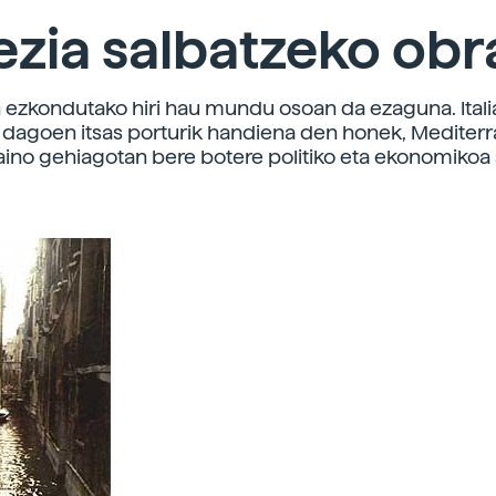
zia salbatzeko obr
n ezkondutako hiri hau mundu osoan da ezaguna. Itali
 dagoen itsas porturik handiena den honek, Mediter
aino gehiagotan bere botere politiko eta ekonomikoa 