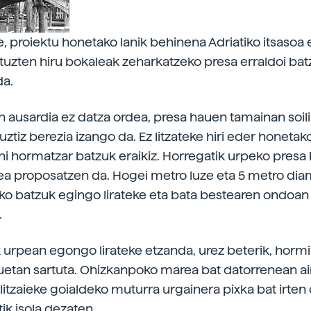
e, proiektu honetako lanik behinena Adriatiko itsasoa 
ituzten hiru bokaleak zeharkatzeko presa erraldoi ba
da.
n ausardia ez datza ordea, presa hauen tamainan soili
uztiz berezia izango da. Ez litzateke hiri eder honetak
i hormatzar batzuk eraikiz. Horregatik urpeko presa 
ea proposatzen da. Hogei metro luze eta 5 metro di
iko batzuk egingo lirateke eta bata bestearen ondoan 
.
 urpean egongo lirateke etzanda, urez beterik, horm
zuetan sartuta. Ohizkanpoko marea bat datorrenean ai
litzaieke goialdeko muturra urgainera pixka bat irten
tik isola dezaten.