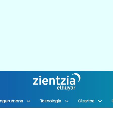
Ingurumena
Teknologia
Gizartea