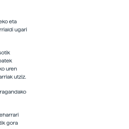
eko eta
rialdi ugari
sotik
batek
ko uren
riak utziz.
n iragandako
eharrari
tik gora