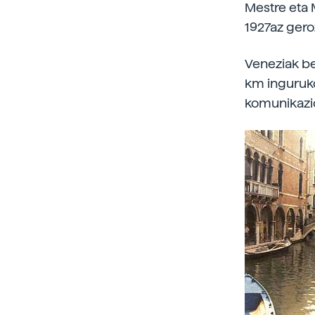
Mestre eta 
1927az geroz
Veneziak be
km inguruko
komunikazio