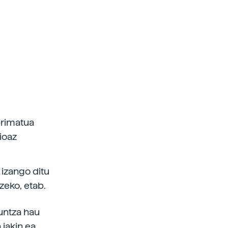
primatua
ioaz
 izango ditu
zeko, etab.
kuntza hau
 jakin ea