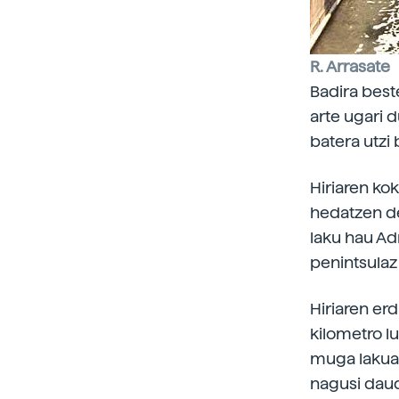
R. Arrasate
Badira beste
arte ugari 
batera utzi
Hiriaren ko
hedatzen de
laku hau Adr
penintsulaz
Hiriaren erd
kilometro lu
muga lakuar
nagusi dau