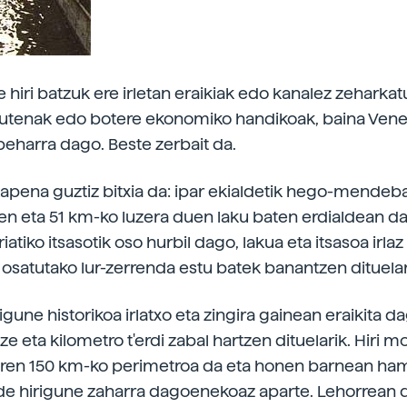
 hiri batzuk ere irletan eraikiak edo kanalez zeharkat
dutenak edo botere ekonomiko handikoak, baina Vene
 beharra dago. Beste zerbait da.
kapena guztiz bitxia da: ipar ekialdetik hego-mendeb
n eta 51 km-ko luzera duen laku baten erdialdean d
iatiko itsasotik oso hurbil dago, lakua eta itsasoa irlaz
 osatutako lur-zerrenda estu batek banantzen dituelar
igune historikoa irlatxo eta zingira gainean eraikita da
ze eta kilometro t'erdi zabal hartzen dituelarik. Hiri
en 150 km-ko perimetroa da eta honen barnean hama
de hirigune zaharra dagoenekoaz aparte. Lehorrean