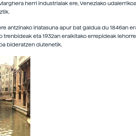
Marghera herri industrialak ere, Veneziako udalerrikoa
tik.
re antzinako irlatasuna apur bat galdua du 1846an era
 trenbideak eta 1932an eraikitako errepideak lehorr
a bideratzen dutenetik.