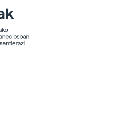
ak
ako
raneo osoan
sentierazi