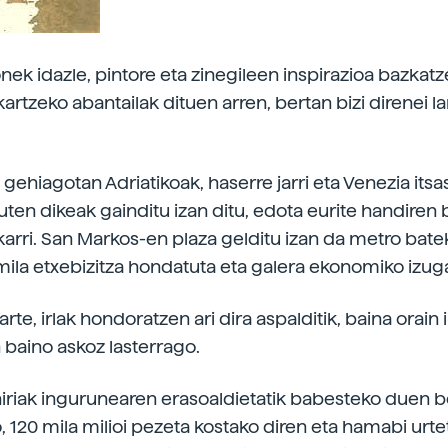
ek idazle, pintore eta zinegileen inspirazioa bazkatz
kartzeko abantailak dituen arren, bertan bizi direnei lar
gehiagotan Adriatikoak, haserre jarri eta Venezia itsa
uten dikeak gainditu izan ditu, edota eurite handiren 
arri. San Markos-en plaza gelditu izan da metro bate
mila etxebizitza hondatuta eta galera ekonomiko izugar
rte, irlak hondoratzen ari dira aspalditik, baina orai
aino askoz lasterrago.
iriak ingurunearen erasoaldietatik babesteko duen b
, 120 mila milioi pezeta kostako diren eta hamabi urte