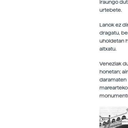
iraungo dut
urtebete.
Lanok ez di
dragatu, be
uholdetan ha
altxatu.
Veneziak du
honetan; air
daramaten a
marearteko 
monumentuet