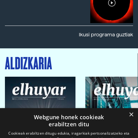
Ikusi programa guztiak
ALDIZKARIA
×
Webgune honek cookieak
erabiltzen ditu
Cookieak erabiltzen ditugu edukia, iragarkiak pertsonalizatzeko eta