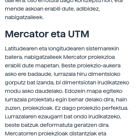
Gainera, oso errotuta dago kontzeptu hori, eta
mende askoan erabili dute, adibidez,
nabigatzaileek.
Mercator eta UTM
Latitudearen eta longitudearen sistemarekin
batera, nabigatzaileek Mercator proiekzioa
erabili dute mapetan. Beste proiekzio-aukera
asko ere badaude, lurrazala hiru dimentsioko
gorputz bat izanda, bi dimentsiotan irudikatzeko
modu asko daudelako. Edozein mapa egiteko
lurrazala proiektatu egin behar delako dira, hain
zuzen, proiekzioak. Ez dago proiekzio perfektua.
Lurrazalaren ezaugarri bat ondo irudikatzeko,
beste batzuk deformatuta geratzen dira.
Mercatorren proiekzioak distantziak eta