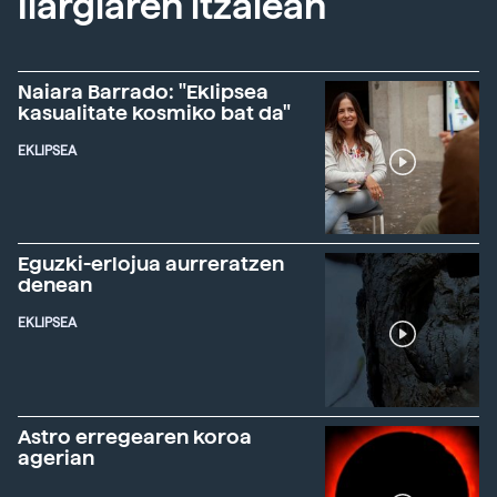
Ilargiaren itzalean
Naiara Barrado: "Eklipsea
kasualitate kosmiko bat da"
EKLIPSEA
Eguzki-erlojua aurreratzen
denean
EKLIPSEA
Astro erregearen koroa
agerian