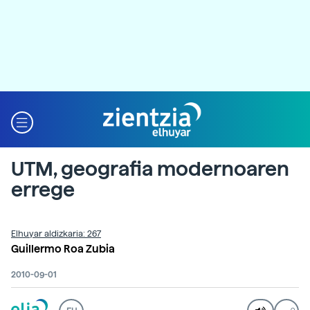
UTM, geografia modernoaren
errege
Elhuyar aldizkaria: 267
Guillermo Roa Zubia
2010-09-01