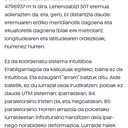
4796937 m N dira. Lehendabizi 30T eremua
adierazten da, eta, gero, bi distantzia daude:
eremuaren erdiko meridianotik dagoena eta
ekuatoretik dagoena (biak ere metrotan);
longitudearen eta latitudearen ordezkoak,
hurrenez hurren.
Ez da koordenatu-sistema intuitiboa.
Erabilgarriagoa da kalkuluak egiteko, baina ez da
intuitiboa. Eta ezaugarri "arraro" batzuk ditu. Alde
batetik, ez du lurrazal osoa irudikatzen; poloak ez
daude UTM sisteman: iparraldean, 84
paraleloraino iristen da, eta, hegoaldean, 80
paraleloraino. Horren arrazoia da poloetako
lurraldeetan infinituraino handitzen dela ipar-
hego norabideko deformazioa. Lurralde haiek