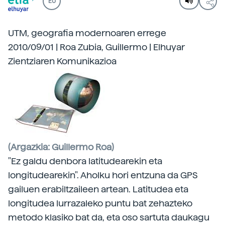
EU
UTM, geografia modernoaren errege
2010/09/01 | Roa Zubia, Guillermo | Elhuyar
Zientziaren Komunikazioa
(Argazkia: Guillermo Roa)
"Ez galdu denbora latitudearekin eta
longitudearekin". Aholku hori entzuna da GPS
gailuen erabiltzaileen artean. Latitudea eta
longitudea lurrazaleko puntu bat zehazteko
metodo klasiko bat da, eta oso sartuta daukagu