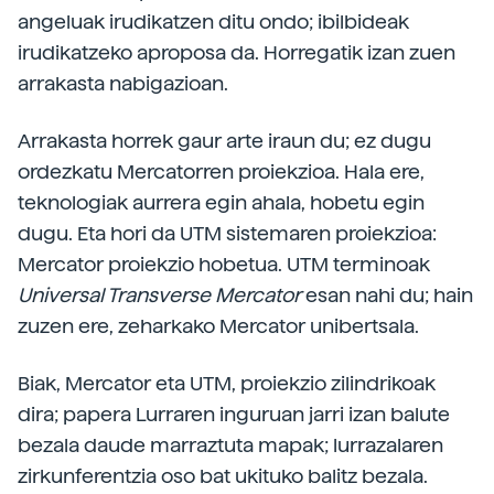
angeluak irudikatzen ditu ondo; ibilbideak
irudikatzeko aproposa da. Horregatik izan zuen
arrakasta nabigazioan.
Arrakasta horrek gaur arte iraun du; ez dugu
ordezkatu Mercatorren proiekzioa. Hala ere,
teknologiak aurrera egin ahala, hobetu egin
dugu. Eta hori da UTM sistemaren proiekzioa:
Mercator proiekzio hobetua. UTM terminoak
Universal Transverse Mercator
esan nahi du; hain
zuzen ere, zeharkako Mercator unibertsala.
Biak, Mercator eta UTM, proiekzio zilindrikoak
dira; papera Lurraren inguruan jarri izan balute
bezala daude marraztuta mapak; lurrazalaren
zirkunferentzia oso bat ukituko balitz bezala.