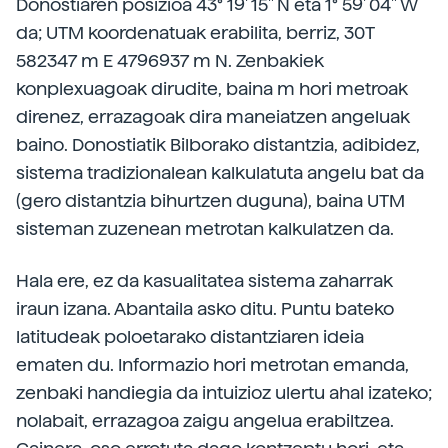
Donostiaren posizioa 43° 19' 15" N eta 1° 59' 04" W
da; UTM koordenatuak erabilita, berriz, 30T
582347 m E 4796937 m N. Zenbakiek
konplexuagoak dirudite, baina m hori metroak
direnez, errazagoak dira maneiatzen angeluak
baino. Donostiatik Bilborako distantzia, adibidez,
sistema tradizionalean kalkulatuta angelu bat da
(gero distantzia bihurtzen duguna), baina UTM
sisteman zuzenean metrotan kalkulatzen da.
Hala ere, ez da kasualitatea sistema zaharrak
iraun izana. Abantaila asko ditu. Puntu bateko
latitudeak poloetarako distantziaren ideia
ematen du. Informazio hori metrotan emanda,
zenbaki handiegia da intuizioz ulertu ahal izateko;
nolabait, errazagoa zaigu angelua erabiltzea.