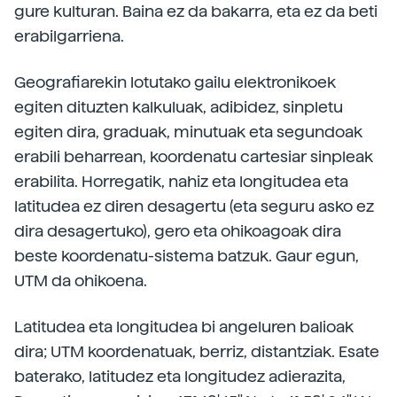
gure kulturan. Baina ez da bakarra, eta ez da beti
erabilgarriena.
Geografiarekin lotutako gailu elektronikoek
egiten dituzten kalkuluak, adibidez, sinpletu
egiten dira, graduak, minutuak eta segundoak
erabili beharrean, koordenatu cartesiar sinpleak
erabilita. Horregatik, nahiz eta longitudea eta
latitudea ez diren desagertu (eta seguru asko ez
dira desagertuko), gero eta ohikoagoak dira
beste koordenatu-sistema batzuk. Gaur egun,
UTM da ohikoena.
Latitudea eta longitudea bi angeluren balioak
dira; UTM koordenatuak, berriz, distantziak. Esate
baterako, latitudez eta longitudez adierazita,