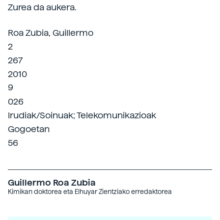
Zurea da aukera.
Roa Zubia, Guillermo
2
267
2010
9
026
Irudiak/Soinuak; Telekomunikazioak
Gogoetan
56
Guillermo Roa Zubia
Kimikan doktorea eta Elhuyar Zientziako erredaktorea