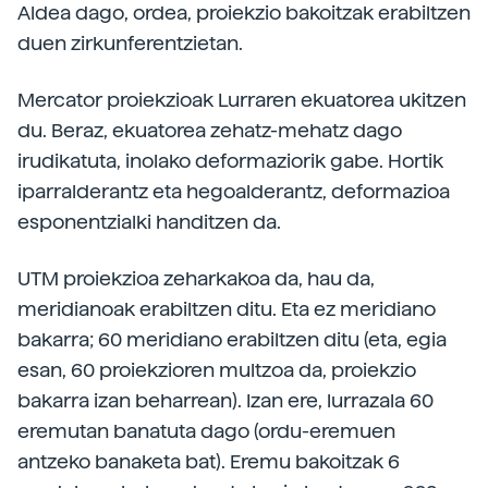
Aldea dago, ordea, proiekzio bakoitzak erabiltzen
duen zirkunferentzietan.
Mercator proiekzioak Lurraren ekuatorea ukitzen
du. Beraz, ekuatorea zehatz-mehatz dago
irudikatuta, inolako deformaziorik gabe. Hortik
iparralderantz eta hegoalderantz, deformazioa
esponentzialki handitzen da.
UTM proiekzioa zeharkakoa da, hau da,
meridianoak erabiltzen ditu. Eta ez meridiano
bakarra; 60 meridiano erabiltzen ditu (eta, egia
esan, 60 proiekzioren multzoa da, proiekzio
bakarra izan beharrean). Izan ere, lurrazala 60
eremutan banatuta dago (ordu-eremuen
antzeko banaketa bat). Eremu bakoitzak 6