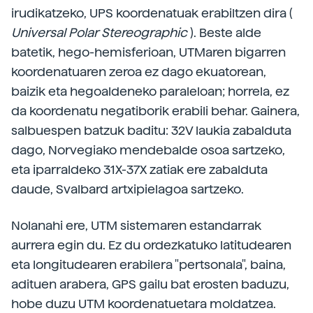
irudikatzeko, UPS koordenatuak erabiltzen dira (
Universal Polar Stereographic
). Beste alde
batetik, hego-hemisferioan, UTMaren bigarren
koordenatuaren zeroa ez dago ekuatorean,
baizik eta hegoaldeneko paraleloan; horrela, ez
da koordenatu negatiborik erabili behar. Gainera,
salbuespen batzuk baditu: 32V laukia zabalduta
dago, Norvegiako mendebalde osoa sartzeko,
eta iparraldeko 31X-37X zatiak ere zabalduta
daude, Svalbard artxipielagoa sartzeko.
Nolanahi ere, UTM sistemaren estandarrak
aurrera egin du. Ez du ordezkatuko latitudearen
eta longitudearen erabilera "pertsonala", baina,
adituen arabera, GPS gailu bat erosten baduzu,
hobe duzu UTM koordenatuetara moldatzea.