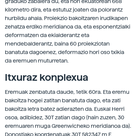
graduko zabalera du, eta hori ekuatorean 668
kilometro dira, eta estutuz joaten da polorantz
hurbildu ahala. Proiekzio bakoitzaren irudikapen
zehatza erdiko meridianoa da, eta esponentzialki
deformatzen da ekialderantz eta
mendebalderantz, baina 60 proiekziotan
banatuta dagoenez, deformazio hori oso txikia
da eremuen muturretan.
Itxuraz konplexua
Eremuak zenbatuta daude, 1etik 60ra. Eta eremu
bakoitza hogei zatitan banatuta dago, eta zati
bakoitza letra batez adierazten da. Euskal Herri
osoa, adibidez, 30T zatian dago (hain zuzen, 30
eremuaren muga Greenwicheko meridianoa da).
Donostiako koordenatuak 30T 582347 m E