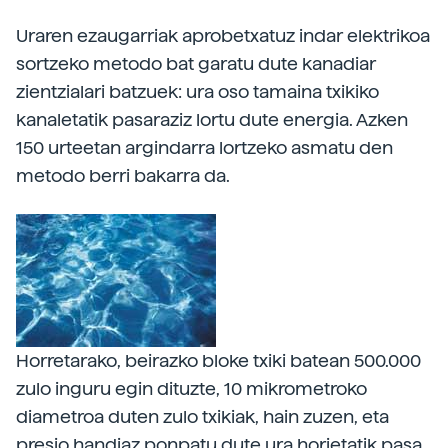
Uraren ezaugarriak aprobetxatuz indar elektrikoa
sortzeko metodo bat garatu dute kanadiar
zientzialari batzuek: ura oso tamaina txikiko
kanaletatik pasaraziz lortu dute energia. Azken
150 urteetan argindarra lortzeko asmatu den
metodo berri bakarra da.
Horretarako, beirazko bloke txiki batean 500.000
zulo inguru egin dituzte, 10 mikrometroko
diametroa duten zulo txikiak, hain zuzen, eta
presio handiaz ponpatu dute ura horietatik pasa