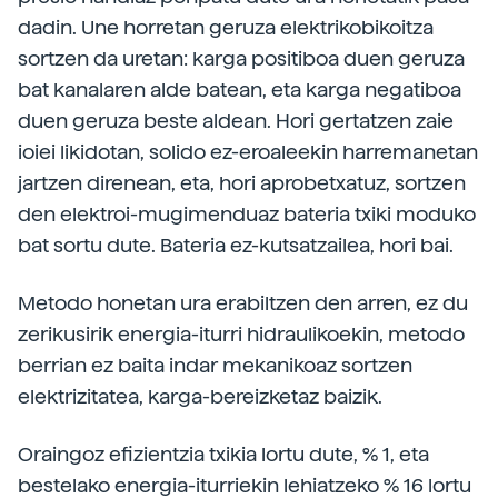
dadin. Une horretan geruza elektrikobikoitza
sortzen da uretan: karga positiboa duen geruza
bat kanalaren alde batean, eta karga negatiboa
duen geruza beste aldean. Hori gertatzen zaie
ioiei likidotan, solido ez-eroaleekin harremanetan
jartzen direnean, eta, hori aprobetxatuz, sortzen
den elektroi-mugimenduaz bateria txiki moduko
bat sortu dute. Bateria ez-kutsatzailea, hori bai.
Metodo honetan ura erabiltzen den arren, ez du
zerikusirik energia-iturri hidraulikoekin, metodo
berrian ez baita indar mekanikoaz sortzen
elektrizitatea, karga-bereizketaz baizik.
Oraingoz efizientzia txikia lortu dute, % 1, eta
bestelako energia-iturriekin lehiatzeko % 16 lortu