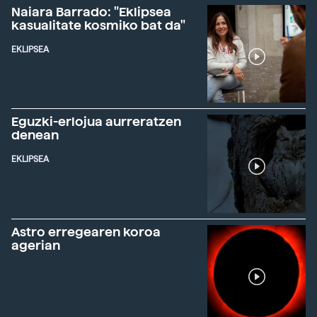
Naiara Barrado: "Eklipsea
kasualitate kosmiko bat da"
EKLIPSEA
Eguzki-erlojua aurreratzen
denean
EKLIPSEA
Astro erregearen koroa
agerian