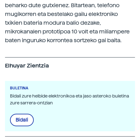
beharko dute gutxienez. Bitartean, telefono
mugikorren eta bestelako gailu elektroniko
txikien bateria modura balio dezake,
mikrokanalen prototipoa 10 volt eta miliampere
baten inguruko korrontea sortzeko gai baita.
Elhuyar Zientzia
BULETINA
Bidali zure helbide elektronikoa eta jaso asteroko buletina
zure sarrera-ontzian
Bidali