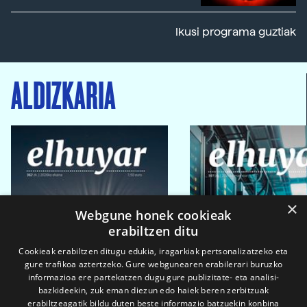
Ikusi programa guztiak
ALDIZKARIA
×
Webgune honek cookieak
erabiltzen ditu
Cookieak erabiltzen ditugu edukia, iragarkiak pertsonalizatzeko eta
gure trafikoa aztertzeko. Gure webgunearen erabilerari buruzko
informazioa ere partekatzen dugu gure publizitate- eta analisi-
bazkideekin, zuk eman diezun edo haiek beren zerbitzuak
erabiltzeagatik bildu duten beste informazio batzuekin konbina