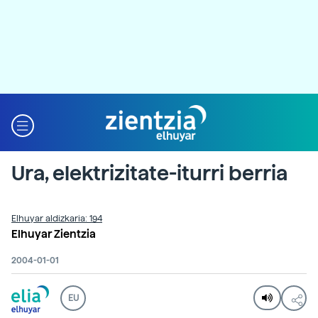
Ura, elektrizitate-iturri berria
Elhuyar aldizkaria: 194
Elhuyar Zientzia
2004-01-01
EU