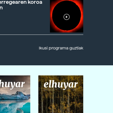
erregearen koroa
n
Ikusi programa guztiak