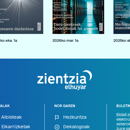
ko eka. 1a
2026ko mar. 1a
2025ko ab
ALAK
NOR GAREN
BULETI
Bidali 
Albisteak
Hezkuntza
elektro
astero
Elkarrizketak
Dekalogoak
zure s