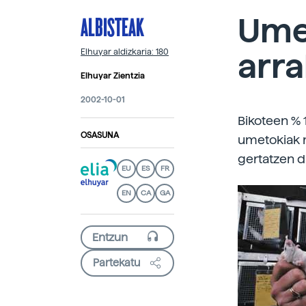
ALBISTEAK
Ume
arra
Elhuyar aldizkaria: 180
Elhuyar Zientzia
2002-10-01
Bikoteen % 
OSASUNA
umetokiak 
gertatzen da
EU
ES
FR
EN
CA
GA
Partekatu