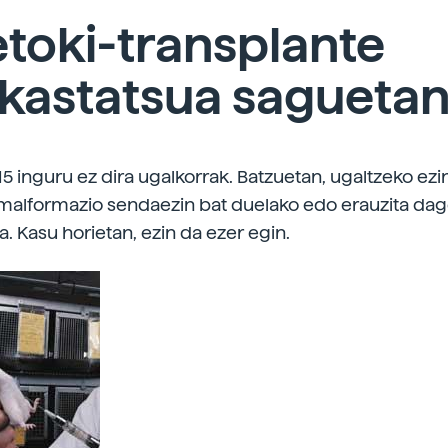
toki-transplante
kastatsua sagueta
15 inguru ez dira ugalkorrak. Batzuetan, ugaltzeko ezi
malformazio sendaezin bat duelako edo erauzita da
. Kasu horietan, ezin da ezer egin.