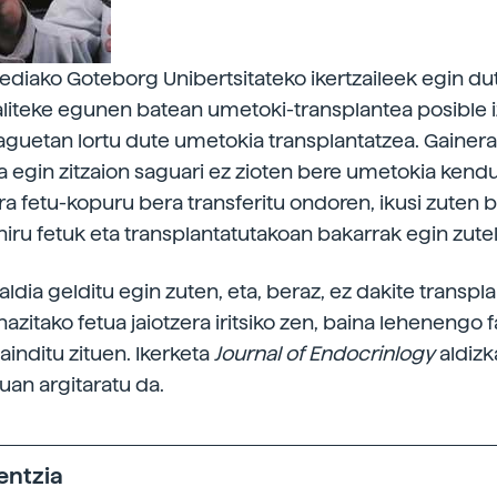
uediako Goteborg Unibertsitateko ikertzaileek egin du
liteke egunen batean umetoki-transplantea posible i
aguetan lortu dute umetokia transplantatzea. Gainera
a egin zitzaion saguari ez zioten bere umetokia kendu,
a fetu-kopuru bera transferitu ondoren, ikusi zuten 
iru fetuk eta transplantatutakoan bakarrak egin zutel
aldia gelditu egin zuten, eta, beraz, ez dakite transpl
zitako fetua jaiotzera iritsiko zen, baina lehenengo 
ainditu zituen. Ikerketa
Journal of Endocrinlogy
aldizk
uan argitaratu da.
entzia