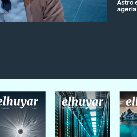
Astro 
ageria