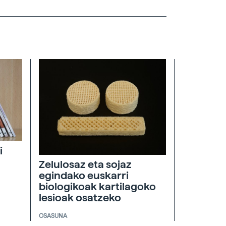
i
Zelulosaz eta sojaz
egindako euskarri
biologikoak kartilagoko
lesioak osatzeko
OSASUNA