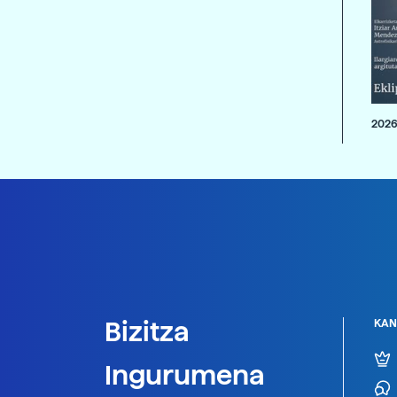
2026
Bizitza
KAN
Ingurumena