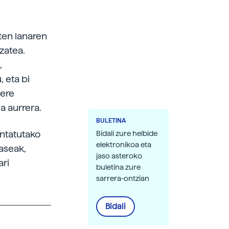
ten lanaren
zatea.
,
 eta bi
bere
a aurrera.
BULETINA
antatutako
Bidali zure helbide
elektronikoa eta
faseak,
jaso asteroko
ari
buletina zure
sarrera-ontzian
Bidali