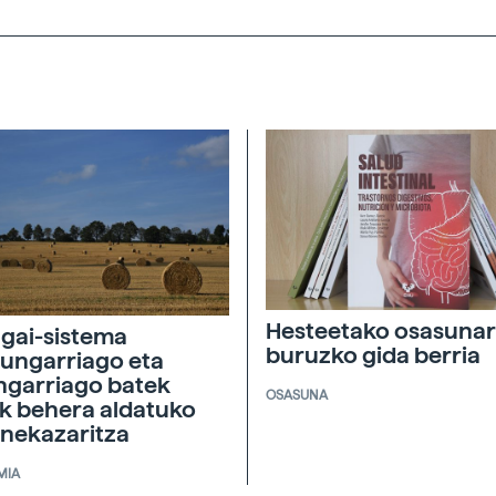
Hesteetako osasunar
agai-sistema
buruzko gida berria
ungarriago eta
ngarriago batek
OSASUNA
ik behera aldatuko
 nekazaritza
MIA