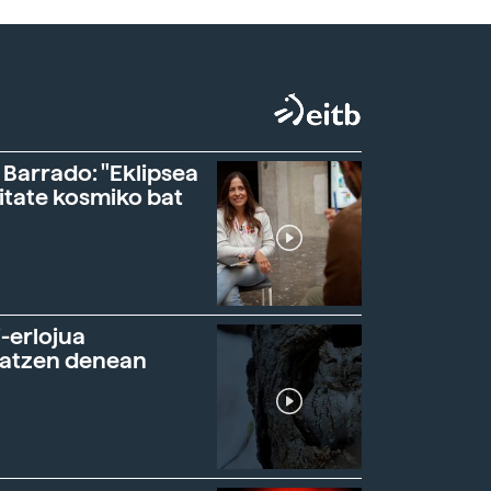
 Barrado: "Eklipsea
itate kosmiko bat
-erlojua
ratzen denean