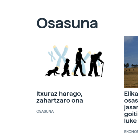
Osasuna
Itxuraz harago,
Elik
zahartzaro ona
osas
jasa
OSASUNA
goit
luke
EKONO