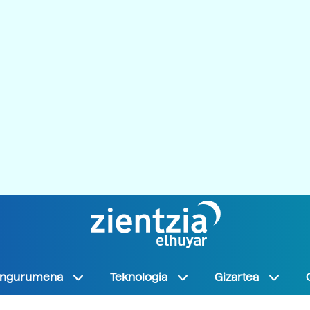
Ingurumena
Teknologia
Gizartea