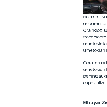
Hala ere, S
ondoren, ba
Oraingoz, s
transplante
umetokietar
umetokian h
Gero, ernari
umetokian ha
behintzat, g
espezializat
Elhuyar Zi