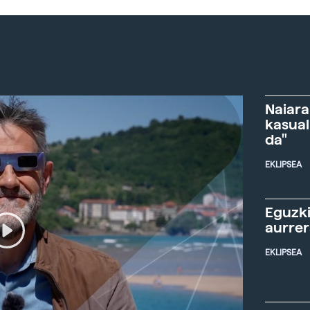
Naiara
kasual
da"
EKLIPSEA
Eguzki
aurre
EKLIPSEA