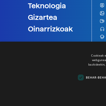
Teknologia
Gizartea
Oinarrizkoak
Cookieak e
webgunear
bazkideekin,
BEHAR-BEH