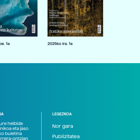
e. 1a
2025ko ira. 1a
NA
LEGEZKOA
zure helbide
Nor gara
nikoa eta jaso
ko buletina
Publizitatea
arrera-ontzian