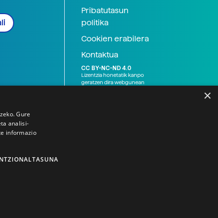
Pribatutasun
politika
li
Cookien erabilera
Kontaktua
CC BY-NC-ND 4.0
Lizentzia honetatik kanpo
geratzen dira webgunean
argitaratutako baliabide
×
grafikoak (argazki eta
ilustrazioak), baita Elhuyar ez
den bestelako erakunde eta
tzeko. Gure
norbanakoek idatzitakoak
a analisi-
ere. Kanpo-esteken bidez
te informazio
emandako edukiak esteka
horietan agertzen den
lizentziapean daude,
gehienetan copyright-a
NTZIONALTASUNA