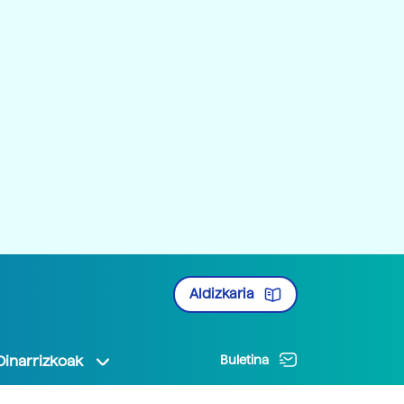
Aldizkaria
Oinarrizkoak
Buletina