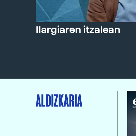
Ilargiaren itzalean
ALDIZKARIA