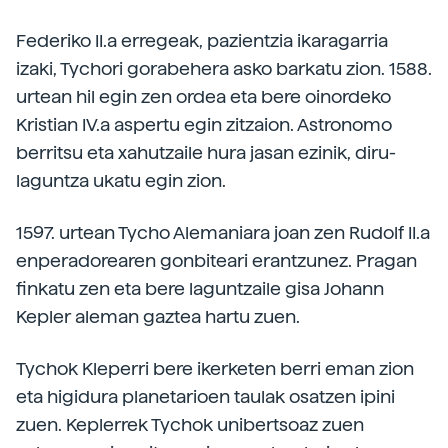
Federiko II.a erregeak, pazientzia ikaragarria
izaki, Tychori gorabehera asko barkatu zion. 1588.
urtean hil egin zen ordea eta bere oinordeko
Kristian IV.a aspertu egin zitzaion. Astronomo
berritsu eta xahutzaile hura jasan ezinik, diru-
laguntza ukatu egin zion.
1597. urtean Tycho Alemaniara joan zen Rudolf II.a
enperadorearen gonbiteari erantzunez. Pragan
finkatu zen eta bere laguntzaile gisa Johann
Kepler aleman gaztea hartu zuen.
Tychok Kleperri bere ikerketen berri eman zion
eta higidura planetarioen taulak osatzen ipini
zuen. Keplerrek Tychok unibertsoaz zuen