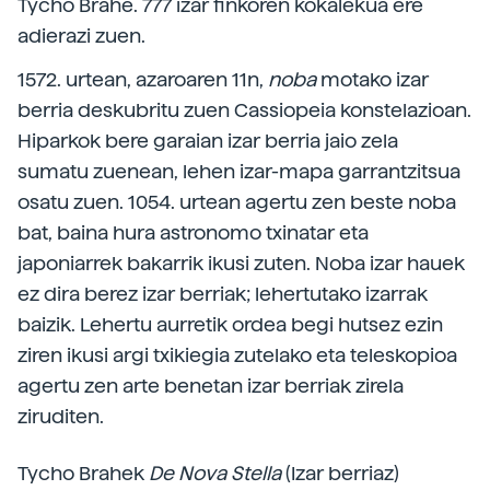
Tycho Brahe. 777 izar finkoren kokalekua ere
adierazi zuen.
1572. urtean, azaroaren 11n,
noba
motako izar
berria deskubritu zuen Cassiopeia konstelazioan.
Hiparkok bere garaian izar berria jaio zela
sumatu zuenean, lehen izar-mapa garrantzitsua
osatu zuen. 1054. urtean agertu zen beste noba
bat, baina hura astronomo txinatar eta
japoniarrek bakarrik ikusi zuten. Noba izar hauek
ez dira berez izar berriak; lehertutako izarrak
baizik. Lehertu aurretik ordea begi hutsez ezin
ziren ikusi argi txikiegia zutelako eta teleskopioa
agertu zen arte benetan izar berriak zirela
ziruditen.
Tycho Brahek
De Nova Stella
(Izar berriaz)