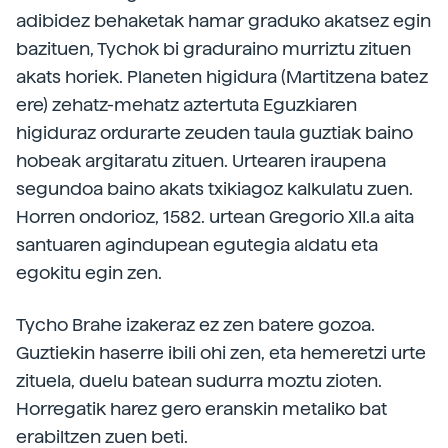
adibidez behaketak hamar graduko akatsez egin
bazituen, Tychok bi graduraino murriztu zituen
akats horiek. Planeten higidura (Martitzena batez
ere) zehatz-mehatz aztertuta Eguzkiaren
higiduraz ordurarte zeuden taula guztiak baino
hobeak argitaratu zituen. Urtearen iraupena
segundoa baino akats txikiagoz kalkulatu zuen.
Horren ondorioz, 1582. urtean Gregorio XII.a aita
santuaren agindupean egutegia aldatu eta
egokitu egin zen.
Tycho Brahe izakeraz ez zen batere gozoa.
Guztiekin haserre ibili ohi zen, eta hemeretzi urte
zituela, duelu batean sudurra moztu zioten.
Horregatik harez gero eranskin metaliko bat
erabiltzen zuen beti.