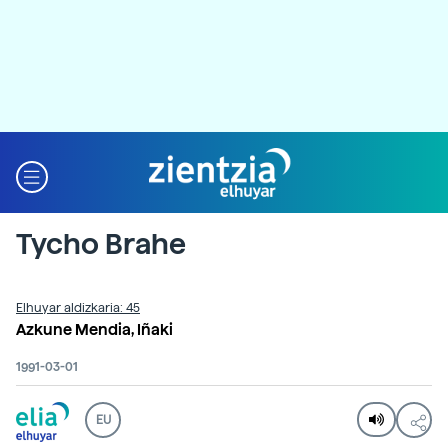
Tycho Brahe
Elhuyar aldizkaria: 45
Azkune Mendia, Iñaki
1991-03-01
EU