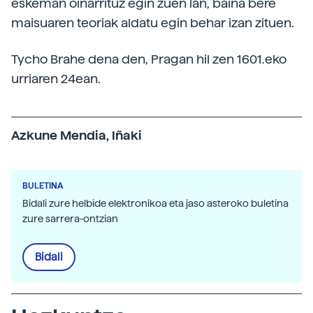
eskeman oinarrituz egin zuen lan, baina bere
maisuaren teoriak aldatu egin behar izan zituen.
Tycho Brahe dena den, Pragan hil zen 1601.eko
urriaren 24ean.
Azkune Mendia, Iñaki
BULETINA
Bidali zure helbide elektronikoa eta jaso asteroko buletina
zure sarrera-ontzian
Bidali