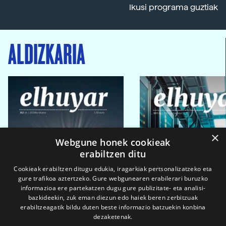
Ikusi programa guztiak
ALDIZKARIA
×
Webgune honek cookieak
erabiltzen ditu
Cookieak erabiltzen ditugu edukia, iragarkiak pertsonalizatzeko eta
gure trafikoa aztertzeko. Gure webgunearen erabilerari buruzko
informazioa ere partekatzen dugu gure publizitate- eta analisi-
bazkideekin, zuk eman diezun edo haiek beren zerbitzuak
erabiltzeagatik bildu duten beste informazio batzuekin konbina
dezaketenak.