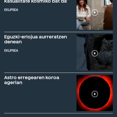
kasualitate kosmiko bat da"
EKLIPSEA
Eguzki-erlojua aurreratzen
denean
EKLIPSEA
Astro erregearen koroa
agerian