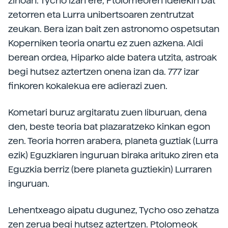
zihoan. Tycho izan ere, Ptolomeoren ideiekin bat
zetorren eta Lurra unibertsoaren zentrutzat
zeukan. Bera izan bait zen astronomo ospetsutan
Koperniken teoria onartu ez zuen azkena. Aldi
berean ordea, Hiparko alde batera utzita, astroak
begi hutsez aztertzen onena izan da. 777 izar
finkoren kokalekua ere adierazi zuen.
Kometari buruz argitaratu zuen liburuan, dena
den, beste teoria bat plazaratzeko kinkan egon
zen. Teoria horren arabera, planeta guztiak (Lurra
ezik) Eguzkiaren inguruan biraka arituko ziren eta
Eguzkia berriz (bere planeta guztiekin) Lurraren
inguruan.
Lehentxeago aipatu dugunez, Tycho oso zehatza
zen zerua begi hutsez aztertzen. Ptolomeok