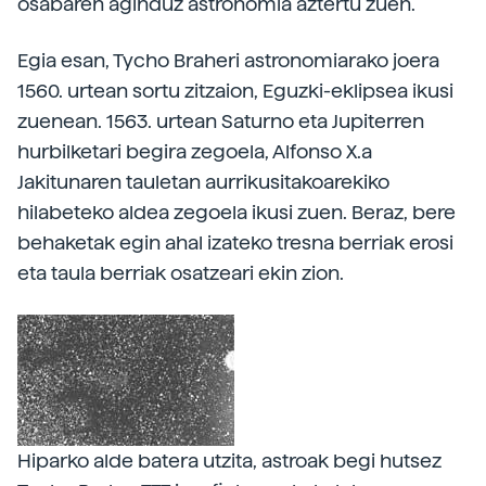
osabaren aginduz astronomia aztertu zuen.
Egia esan, Tycho Braheri astronomiarako joera
1560. urtean sortu zitzaion, Eguzki-eklipsea ikusi
zuenean. 1563. urtean Saturno eta Jupiterren
hurbilketari begira zegoela, Alfonso X.a
Jakitunaren tauletan aurrikusitakoarekiko
hilabeteko aldea zegoela ikusi zuen. Beraz, bere
behaketak egin ahal izateko tresna berriak erosi
eta taula berriak osatzeari ekin zion.
Hiparko alde batera utzita, astroak begi hutsez