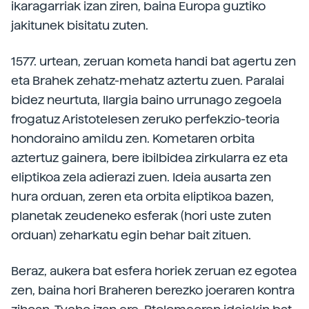
ikaragarriak izan ziren, baina Europa guztiko
jakitunek bisitatu zuten.
1577. urtean, zeruan kometa handi bat agertu zen
eta Brahek zehatz-mehatz aztertu zuen. Paralai
bidez neurtuta, Ilargia baino urrunago zegoela
frogatuz Aristotelesen zeruko perfekzio-teoria
hondoraino amildu zen. Kometaren orbita
aztertuz gainera, bere ibilbidea zirkularra ez eta
eliptikoa zela adierazi zuen. Ideia ausarta zen
hura orduan, zeren eta orbita eliptikoa bazen,
planetak zeudeneko esferak (hori uste zuten
orduan) zeharkatu egin behar bait zituen.
Beraz, aukera bat esfera horiek zeruan ez egotea
zen, baina hori Braheren berezko joeraren kontra