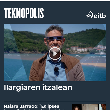
TEKNOPOLIS
Ilargiaren itzalean
Naiara Barrado: "Eklipsea