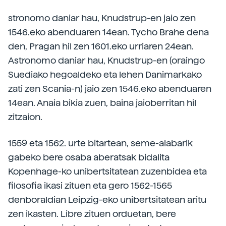
stronomo daniar hau, Knudstrup-en jaio zen
1546.eko abenduaren 14ean. Tycho Brahe dena
den, Pragan hil zen 1601.eko urriaren 24ean.
Astronomo daniar hau, Knudstrup-en (oraingo
Suediako hegoaldeko eta lehen Danimarkako
zati zen Scania-n) jaio zen 1546.eko abenduaren
14ean. Anaia bikia zuen, baina jaioberritan hil
zitzaion.
1559 eta 1562. urte bitartean, seme-alabarik
gabeko bere osaba aberatsak bidalita
Kopenhage-ko unibertsitatean zuzenbidea eta
filosofia ikasi zituen eta gero 1562-1565
denboraldian Leipzig-eko unibertsitatean aritu
zen ikasten. Libre zituen orduetan, bere