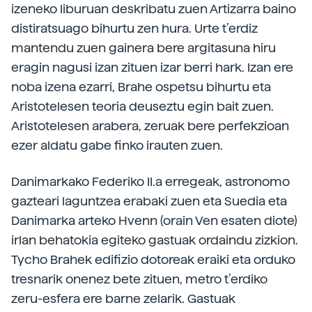
izeneko liburuan deskribatu zuen Artizarra baino
distiratsuago bihurtu zen hura. Urte t’erdiz
mantendu zuen gainera bere argitasuna hiru
eragin nagusi izan zituen izar berri hark. Izan ere
noba izena ezarri, Brahe ospetsu bihurtu eta
Aristotelesen teoria deuseztu egin bait zuen.
Aristotelesen arabera, zeruak bere perfekzioan
ezer aldatu gabe finko irauten zuen.
Danimarkako Federiko II.a erregeak, astronomo
gazteari laguntzea erabaki zuen eta Suedia eta
Danimarka arteko Hvenn (orain Ven esaten diote)
irlan behatokia egiteko gastuak ordaindu zizkion.
Tycho Brahek edifizio dotoreak eraiki eta orduko
tresnarik onenez bete zituen, metro t’erdiko
zeru-esfera ere barne zelarik. Gastuak