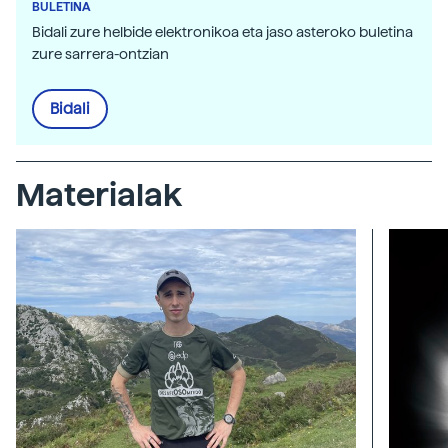
BULETINA
Bidali zure helbide elektronikoa eta jaso asteroko buletina
zure sarrera-ontzian
Bidali
Materialak