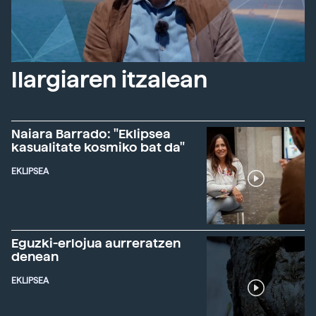
Ilargiaren itzalean
Naiara Barrado: "Eklipsea
kasualitate kosmiko bat da"
EKLIPSEA
Eguzki-erlojua aurreratzen
denean
EKLIPSEA