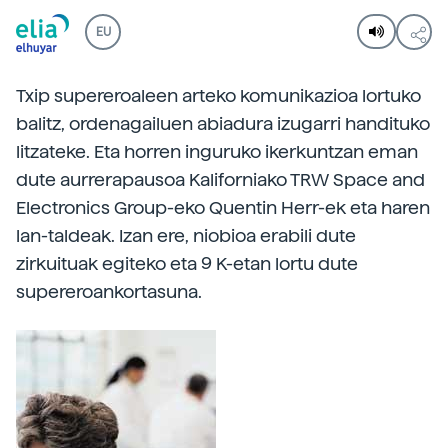
EU
Txip supereroaleen arteko komunikazioa lortuko
balitz, ordenagailuen abiadura izugarri handituko
litzateke. Eta horren inguruko ikerkuntzan eman
dute aurrerapausoa Kaliforniako TRW Space and
Electronics Group-eko Quentin Herr-ek eta haren
lan-taldeak. Izan ere, niobioa erabili dute
zirkuituak egiteko eta 9 K-etan lortu dute
supereroankortasuna.