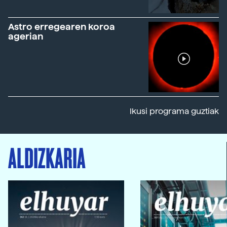
Astro erregearen koroa
agerian
Ikusi programa guztiak
ALDIZKARIA