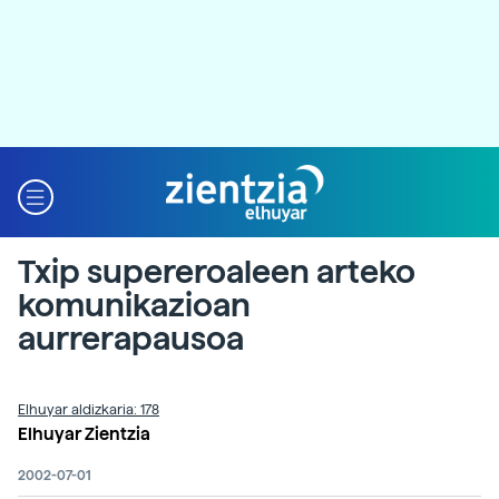
Txip supereroaleen arteko
komunikazioan
aurrerapausoa
Elhuyar aldizkaria: 178
Elhuyar Zientzia
2002-07-01