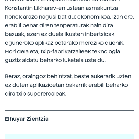
Konstantin Likharev-en ustean asmakuntza
honek arazo nagusi bat du: ekonomikoa. Izan ere,
erabili behar diren tenperaturak hain dira
baxuak, ezen ez duela ikusten inbertsioak
eguneroko aplikazioetarako mereziko duenik.
Hori dela eta, txip-fabrikatzaileek teknologia
guztiz aldatu beharko luketela uste du.
Beraz, oraingoz behintzat, beste aukerarik uzten
ez duten aplikazioetan bakarrik erabili beharko
dira txip supereroaleak.
Elhuyar Zientzia