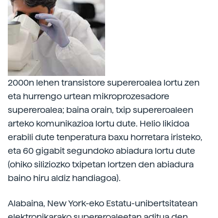
2000n lehen transistore supereroalea lortu zen
eta hurrengo urtean mikroprozesadore
supereroalea; baina orain, txip supereroaleen
arteko komunikazioa lortu dute. Helio likidoa
erabili dute tenperatura baxu horretara iristeko,
eta 60 gigabit segundoko abiadura lortu dute
(ohiko siliziozko txipetan lortzen den abiadura
baino hiru aldiz handiagoa).
Alabaina, New York-eko Estatu-unibertsitatean
elektronikarako supereroaleetan aditua den