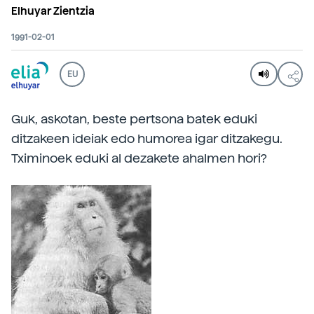
Elhuyar Zientzia
1991-02-01
EU
Guk, askotan, beste pertsona batek eduki
ditzakeen ideiak edo humorea igar ditzakegu.
Tximinoek eduki al dezakete ahalmen hori?