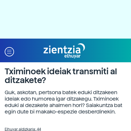
Tximinoek ideiak transmiti al
ditzakete?
Guk, askotan, pertsona batek eduki ditzakeen
ideiak edo humorea igar ditzakegu. Tximinoek
eduki al dezakete ahalmen hori? Saiakuntza bat
egin dute bi makako-espezie desberdinekin.
Elhuyar aldizkaria: 44