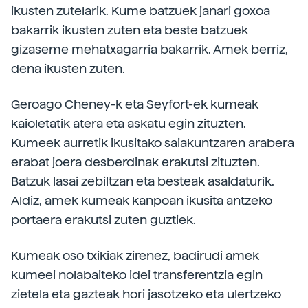
ikusten zutelarik. Kume batzuek janari goxoa
bakarrik ikusten zuten eta beste batzuek
gizaseme mehatxagarria bakarrik. Amek berriz,
dena ikusten zuten.
Geroago Cheney-k eta Seyfort-ek kumeak
kaioletatik atera eta askatu egin zituzten.
Kumeek aurretik ikusitako saiakuntzaren arabera
erabat joera desberdinak erakutsi zituzten.
Batzuk lasai zebiltzan eta besteak asaldaturik.
Aldiz, amek kumeak kanpoan ikusita antzeko
portaera erakutsi zuten guztiek.
Kumeak oso txikiak zirenez, badirudi amek
kumeei nolabaiteko idei transferentzia egin
zietela eta gazteak hori jasotzeko eta ulertzeko