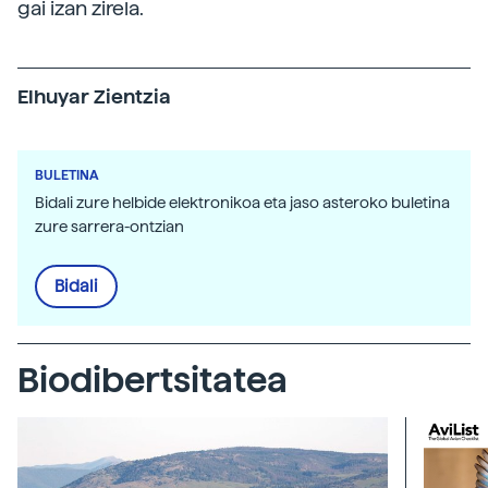
gai izan zirela.
Elhuyar Zientzia
BULETINA
Bidali zure helbide elektronikoa eta jaso asteroko buletina
zure sarrera-ontzian
Bidali
Biodibertsitatea