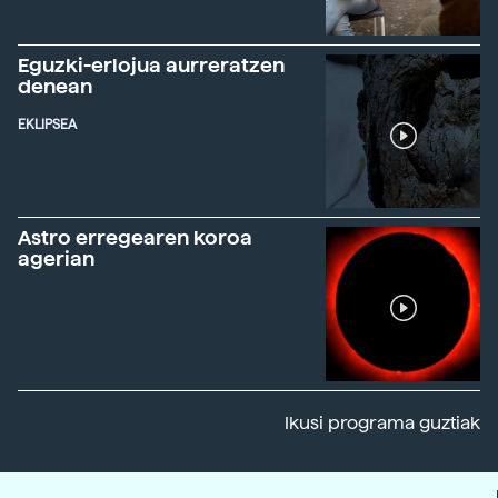
Eguzki-erlojua aurreratzen
denean
EKLIPSEA
Astro erregearen koroa
agerian
Ikusi programa guztiak