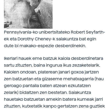
Pennsylvania-ko unibertsitateko Robert Seyfarth-
ek eta Dorothy Cheney-k saiakuntza bat egin
dute bi makako-espezie desberdinekin.
Ikerlari hauek eme batzuk kaiola desberdinetara
sartu zituzten, baina ingurua ikus zezaketelarik.
Kaiolen ondoan, platerean janari goxoa jartzen
zen batzuetan eta gizaseme mehatxagarria (hau
geroago pantaila baten atzean ezkutatzen
zelarik) bidaltzen zen bestetan. Saiakuntza
hauetako batzuetan amekin batera kumeak jarri
zituzten, kutxetatik kanpo gertatzen zena guztiek