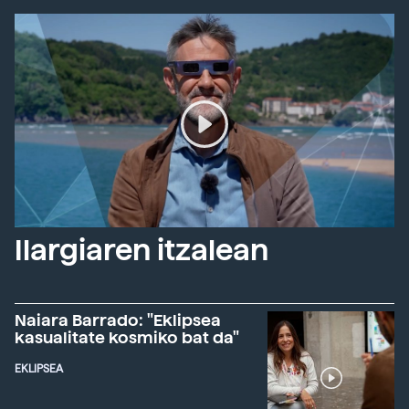
Ilargiaren itzalean
Naiara Barrado: "Eklipsea
kasualitate kosmiko bat da"
EKLIPSEA