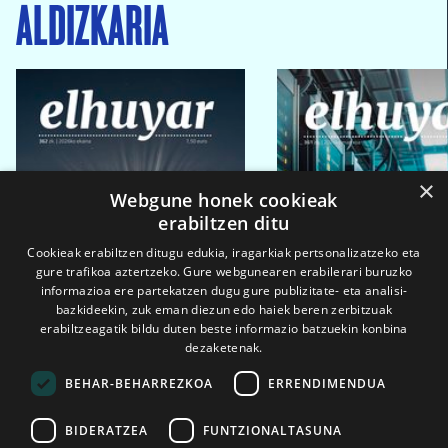
ALDIZKARIA
×
Webgune honek cookieak
erabiltzen ditu
Cookieak erabiltzen ditugu edukia, iragarkiak pertsonalizatzeko eta
gure trafikoa aztertzeko. Gure webgunearen erabilerari buruzko
informazioa ere partekatzen dugu gure publizitate- eta analisi-
bazkideekin, zuk eman diezun edo haiek beren zerbitzuak
erabiltzeagatik bildu duten beste informazio batzuekin konbina
dezaketenak.
BEHAR-BEHARREZKOA
ERRENDIMENDUA
BIDERATZEA
FUNTZIONALTASUNA
2026ko eka. 1a
2026ko mar. 1a