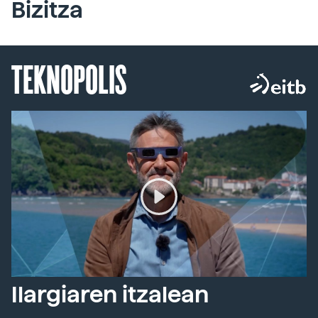
Bizitza
TEKNOPOLIS
Ilargiaren itzalean