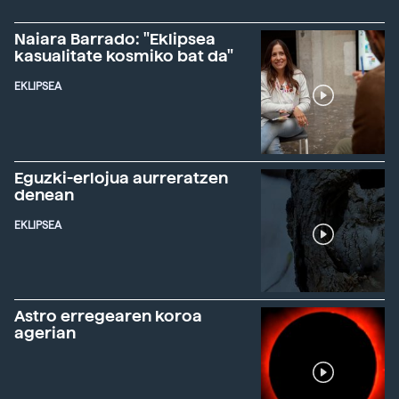
Naiara Barrado: "Eklipsea
kasualitate kosmiko bat da"
EKLIPSEA
Eguzki-erlojua aurreratzen
denean
EKLIPSEA
Astro erregearen koroa
agerian