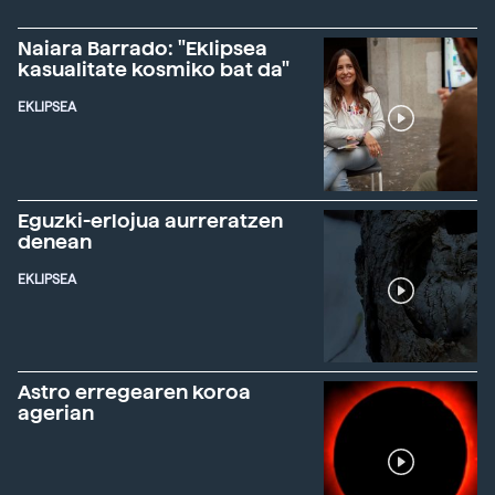
Naiara Barrado: "Eklipsea
kasualitate kosmiko bat da"
EKLIPSEA
Eguzki-erlojua aurreratzen
denean
EKLIPSEA
Astro erregearen koroa
agerian