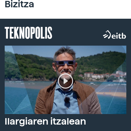
Bizitza
TEKNOPOLIS
Ilargiaren itzalean