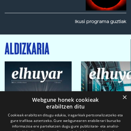
Ikusi programa guztiak
ALDIZKARIA
×
Webgune honek cookieak
erabiltzen ditu
Cookieak erabiltzen ditugu edukia, iragarkiak pertsonalizatzeko eta
gure trafikoa aztertzeko. Gure webgunearen erabilerari buruzko
informazioa ere partekatzen dugu gure publizitate- eta analisi-