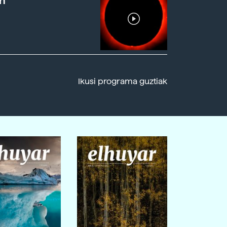
n
Ikusi programa guztiak