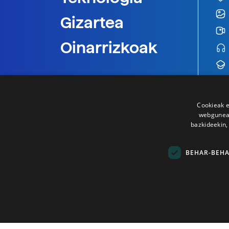
Gizartea
Oinarrizkoak
Cookieak e
webgunear
bazkideekin,
BEHAR-BEH