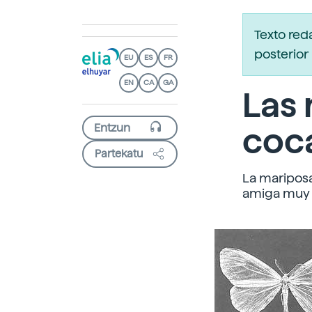
Texto red
posterior 
EU
ES
FR
EN
CA
GA
Las 
coc
Partekatu
La mariposa
amiga muy 