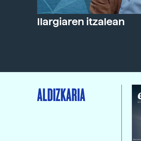
Ilargiaren itzalean
ALDIZKARIA