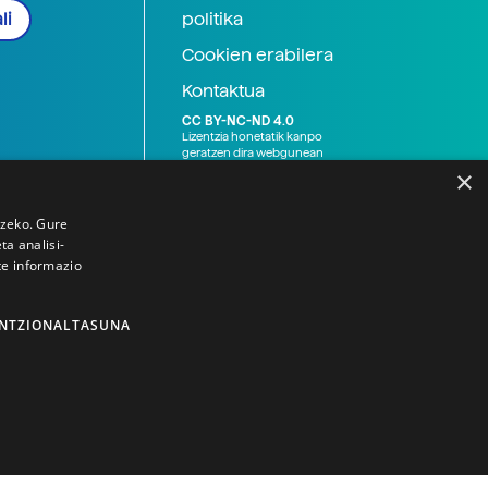
politika
li
Cookien erabilera
Kontaktua
CC BY-NC-ND 4.0
Lizentzia honetatik kanpo
geratzen dira webgunean
argitaratutako baliabide
×
grafikoak (argazki eta
ilustrazioak), baita Elhuyar ez
den bestelako erakunde eta
tzeko. Gure
norbanakoek idatzitakoak
a analisi-
ere. Kanpo-esteken bidez
te informazio
emandako edukiak esteka
horietan agertzen den
lizentziapean daude,
gehienetan copyright-a
NTZIONALTASUNA