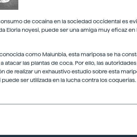
consumo de cocaína en la sociedad occidental es ev
a Eloria noyesi, puede ser una amiga muy eficaz en 
conocida como Malunbia, esta mariposa se ha consta
 a atacar las plantas de coca. Por ello, las autoridad
ión de realizar un exhaustivo estudio sobre esta maripo
puede ser utilizada en la lucha contra los coquerías.