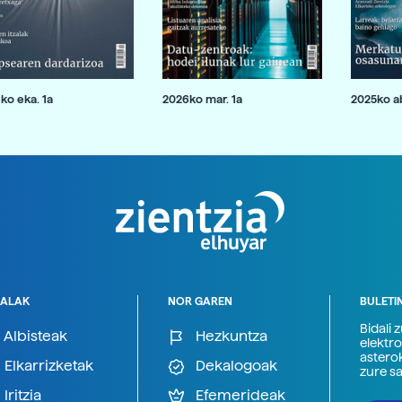
ko eka. 1a
2026ko mar. 1a
2025ko ab
ALAK
NOR GAREN
BULETI
Bidali 
Albisteak
Hezkuntza
elektro
astero
Elkarrizketak
Dekalogoak
zure s
Iritzia
Efemerideak