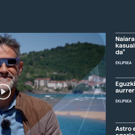
Naiara
kasual
da"
EKLIPSEA
Eguzki
aurre
EKLIPSEA
Astro 