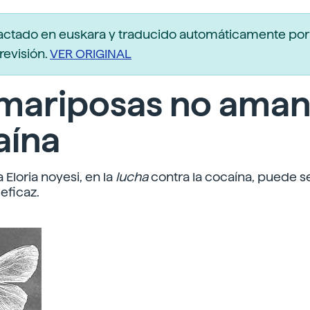
actado en euskara y traducido automáticamente po
revisión.
VER ORIGINAL
mariposas no aman
aína
 Eloria noyesi, en la
lucha
contra la cocaína, puede s
eficaz.