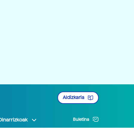
Aldizkaria
Oinarrizkoak
Buletina