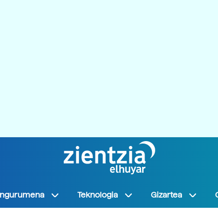
Ingurumena
Teknologia
Gizartea