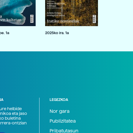
e. 1a
2025ko ira. 1a
NA
LEGEZKOA
zure helbide
Nor gara
nikoa eta jaso
ko buletina
Publizitatea
arrera-ontzian
Pribatutasun