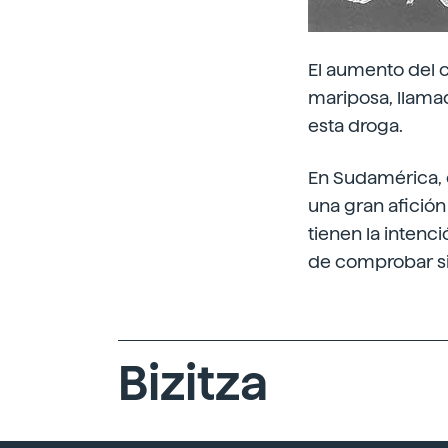
El aumento del 
mariposa, llamad
esta droga.
En Sudamérica, 
una gran afición
tienen la intenc
de comprobar si 
Bizitza