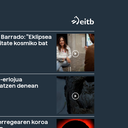
 Barrado: "Eklipsea
itate kosmiko bat
-erlojua
ratzen denean
erregearen koroa