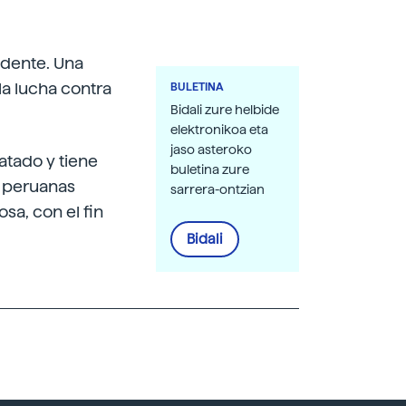
idente. Una
la lucha contra
BULETINA
Bidali zure helbide
elektronikoa eta
jaso asteroko
tado y tiene
buletina zure
es peruanas
sarrera-ontzian
sa, con el fin
Bidali