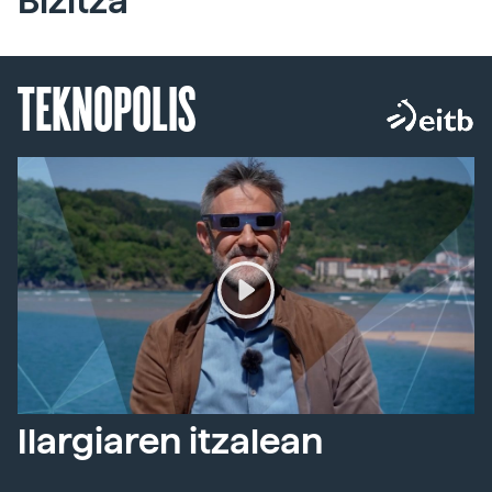
Bizitza
TEKNOPOLIS
Ilargiaren itzalean