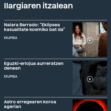
Ilargiaren itzalean
Naiara Barrado: "Eklipsea
kasualitate kosmiko bat da"
EKLIPSEA
Eguzki-erlojua aurreratzen
denean
EKLIPSEA
Astro erregearen koroa
agerian