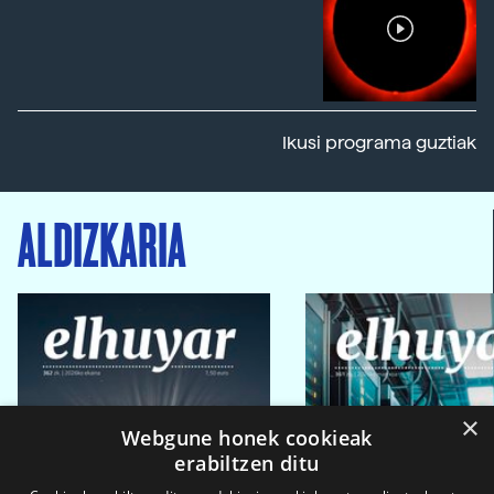
Ikusi programa guztiak
ALDIZKARIA
×
Webgune honek cookieak
erabiltzen ditu