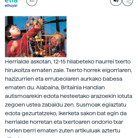
EU
Herrialde askotan, 12-15 hilabeteko haurrei txerto
hirukoitza ematen zaie. Txerto horrek elgorriaren,
hazizurrien eta errubeolaren aurkako babesa
ematen du. Alabaina, Britainia Handian
autismoarekin edota hesteetako arazoekin lotuta
zegoen ustea zabaldu zen. Susmoak egiaztatu
edota gezurtatzeko, ikerketa sakon bat egin da
herrialde horretan eta txertoaren ondorio txar
horien berri ematen zuten artikuluak aztertu