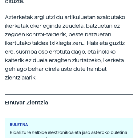
dituzte.
Azterketak argi utzi du artikuluetan azaldutako
ikerketak oker eginda zeudela; batzuetan ez
zegoen kontrol-talderik, beste batzuetan
ikertutako taldea txikiegia zen... Hala eta guztiz
ere, susmoa oso errotuta dago, eta inolako
kalterik ez duela eragiten ziurtatzeko, ikerketa
gehiago behar direla uste dute hainbat
zientzialarik.
Elhuyar Zientzia
BULETINA
Bidali zure helbide elektronikoa eta jaso asteroko buletina