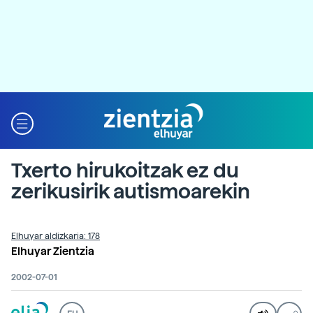
Txerto hirukoitzak ez du
zerikusirik autismoarekin
Elhuyar aldizkaria: 178
Elhuyar Zientzia
2002-07-01