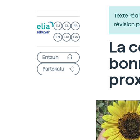
Texte réd
révision 
EU
ES
FR
EN
CA
GA
La 
bonn
Partekatu
prox