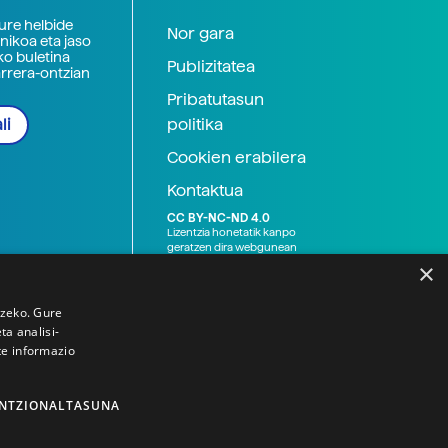
zure helbide
Nor gara
nikoa eta jaso
ko buletina
Publizitatea
arrera-ontzian
Pribatutasun
politika
li
Cookien erabilera
Kontaktua
CC BY-NC-ND 4.0
Lizentzia honetatik kanpo
geratzen dira webgunean
argitaratutako baliabide
×
grafikoak (argazki eta
ilustrazioak), baita Elhuyar ez
den bestelako erakunde eta
tzeko. Gure
norbanakoek idatzitakoak
a analisi-
ere. Kanpo-esteken bidez
te informazio
emandako edukiak esteka
horietan agertzen den
lizentziapean daude,
gehienetan copyright-a
NTZIONALTASUNA