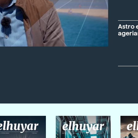
Astro 
ageria