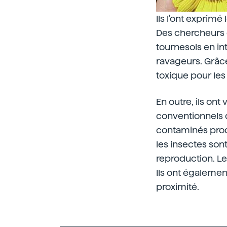
Ils l'ont exprimé
Des chercheurs d
tournesols en in
ravageurs. Grâc
toxique pour les
En outre, ils on
conventionnels d
contaminés prod
les insectes sont
reproduction. Les
Ils ont égaleme
proximité.