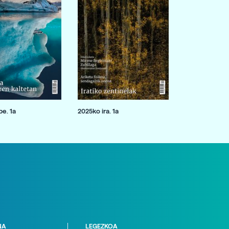
e. 1a
2025ko ira. 1a
NA
LEGEZKOA