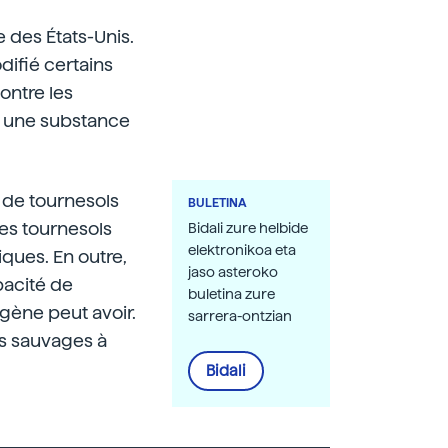
e des États-Unis.
difié certains
ontre les
t une substance
s de tournesols
BULETINA
es tournesols
Bidali zure helbide
elektronikoa eta
ques. En outre,
jaso asteroko
apacité de
buletina zure
 gène peut avoir.
sarrera-ontzian
es sauvages à
Bidali