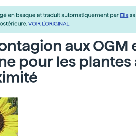
igé en basque et traduit automatiquement par
Elia
sa
postérieure.
VOIR L'ORIGINAL
contagion aux OGM 
e pour les plantes 
imité