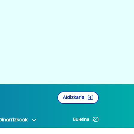
Aldizkaria
Oinarrizkoak
Buletina