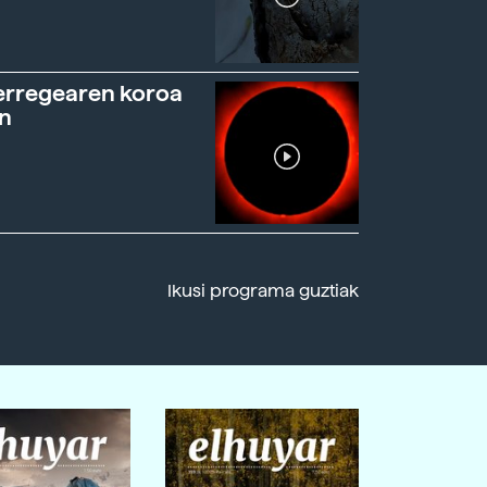
erregearen koroa
n
Ikusi programa guztiak