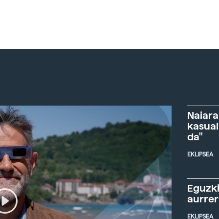
Naiara
kasual
da"
EKLIPSEA
Eguzki
aurre
EKLIPSEA