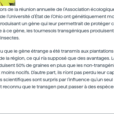
 lors de la réunion annuelle de l'Association écologiqu
e l'Université d'État de l'Ohio ont génétiquement mo
troduisant un gène qui leur permettrait de protéger c
e à ce gène, les tournesols transgéniques produisen
 insectes.
t vu que le gène étrange a été transmis aux plantation
e la région, ce qui n'a supposé que des avantages. L
uisent 50% de graines en plus que les non-transgéni
 moins nocifs. D'autre part, ils n'ont pas perdu leur c
 scientifiques sont surpris par l'influence qu'un seul
nt reconnu que le transgen peut passer à des espèc