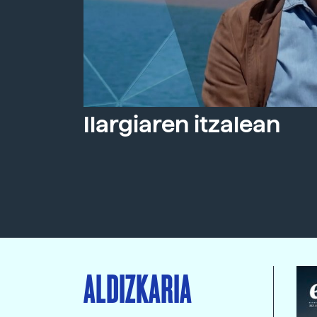
Ilargiaren itzalean
ALDIZKARIA