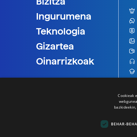
Bizitza
Ingurumena
Teknologia
Gizartea
Oinarrizkoak
Cookieak e
webgunear
bazkideekin,
BEHAR-BEH