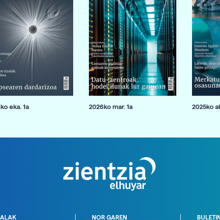
ko eka. 1a
2026ko mar. 1a
2025ko ab
ALAK
NOR GAREN
BULETI