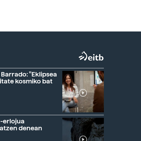
 Barrado: "Eklipsea
itate kosmiko bat
-erlojua
ratzen denean