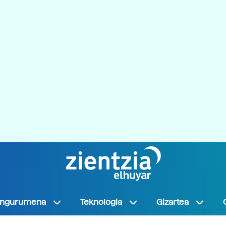
Ingurumena
Teknologia
Gizartea