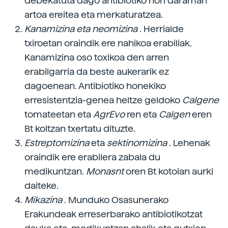
debekatuta dago antibiotiko hori daraman
artoa ereitea eta merkaturatzea.
Kanamizina eta neomizina
. Herrialde
txiroetan oraindik ere nahikoa erabiliak.
Kanamizina oso toxikoa den arren
erabilgarria da beste aukerarik ez
dagoenean. Antibiotiko honekiko
erresistentzia-genea heltze geldoko
Calgene
tomateetan eta
AgrEvo
ren eta
Calgen
eren
Bt koltzan txertatu dituzte.
Estreptomizina
eta
sektinomizina
. Lehenak
oraindik ere erabilera zabala du
medikuntzan.
Monasnt
oren Bt kotoian aurki
daiteke.
Mikazina
. Munduko Osasunerako
Erakundeak erreserbarako antibiotikotzat