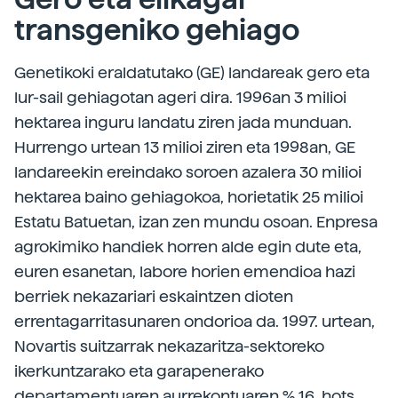
transgeniko gehiago
Genetikoki eraldatutako (GE) landareak gero eta
lur-sail gehiagotan ageri dira. 1996an 3 milioi
hektarea inguru landatu ziren jada munduan.
Hurrengo urtean 13 milioi ziren eta 1998an, GE
landareekin ereindako soroen azalera 30 milioi
hektarea baino gehiagokoa, horietatik 25 milioi
Estatu Batuetan, izan zen mundu osoan. Enpresa
agrokimiko handiek horren alde egin dute eta,
euren esanetan, labore horien emendioa hazi
berriek nekazariari eskaintzen dioten
errentagarritasunaren ondorioa da. 1997. urtean,
Novartis suitzarrak nekazaritza-sektoreko
ikerkuntzarako eta garapenerako
departamentuaren aurrekontuaren % 16, hots,