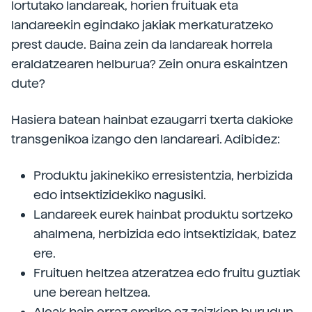
lortutako landareak, horien fruituak eta
landareekin egindako jakiak merkaturatzeko
prest daude. Baina zein da landareak horrela
eraldatzearen helburua? Zein onura eskaintzen
dute?
Hasiera batean hainbat ezaugarri txerta dakioke
transgenikoa izango den landareari. Adibidez:
Produktu jakinekiko erresistentzia, herbizida
edo intsektizidekiko nagusiki.
Landareek eurek hainbat produktu sortzeko
ahalmena, herbizida edo intsektizidak, batez
ere.
Fruituen heltzea atzeratzea edo fruitu guztiak
une berean heltzea.
Aleak hain erraz eroriko ez zaizkien burudun