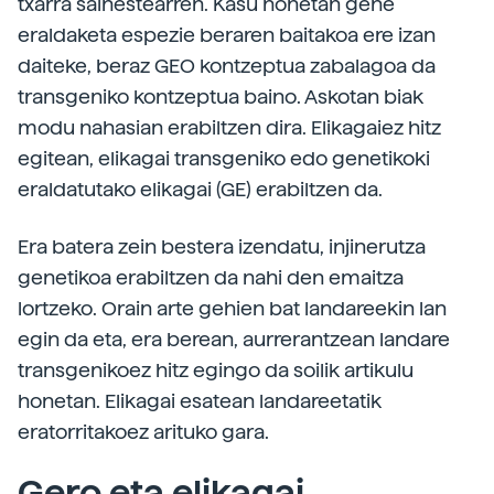
txarra saihestearren. Kasu honetan gene
eraldaketa espezie beraren baitakoa ere izan
daiteke, beraz GEO kontzeptua zabalagoa da
transgeniko kontzeptua baino. Askotan biak
modu nahasian erabiltzen dira. Elikagaiez hitz
egitean, elikagai transgeniko edo genetikoki
eraldatutako elikagai (GE) erabiltzen da.
Era batera zein bestera izendatu, injinerutza
genetikoa erabiltzen da nahi den emaitza
lortzeko. Orain arte gehien bat landareekin lan
egin da eta, era berean, aurrerantzean landare
transgenikoez hitz egingo da soilik artikulu
honetan. Elikagai esatean landareetatik
eratorritakoez arituko gara.
Gero eta elikagai