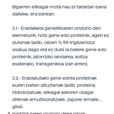
Bigarren elikagai-mota hau bi taldetan bana
daiteke, era berean:
2.1.- Eraldaketa genetikoaren ondorio den
elemeturik, hots gene edo proteinik, ageri ez
dutenak (adib. olioen % 99 triglizeridoz
osatua dago eta ez dute ia batere gene edo
proteinik, jatorrizko landarea, koltza
esaterako, transgenikoa izan arren).
2.2.- Eraldatutako gene edota proteinak
euren baitan dituztenak (adib. proteina
hidrolozatuak, elikagai askoren osagai
direnak emultsionatzaile, zapore-emaile...
gisa).
Hartziduraren ondorio diren jakiak: