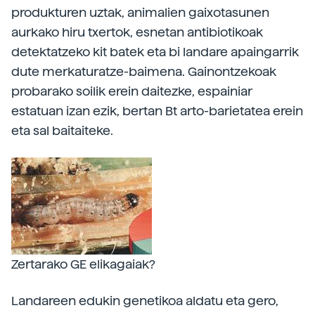
produkturen uztak, animalien gaixotasunen
aurkako hiru txertok, esnetan antibiotikoak
detektatzeko kit batek eta bi landare apaingarrik
dute merkaturatze-baimena. Gainontzekoak
probarako soilik erein daitezke, espainiar
estatuan izan ezik, bertan Bt arto-barietatea erein
eta sal baitaiteke.
Zertarako GE elikagaiak?
Landareen edukin genetikoa aldatu eta gero,