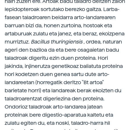
hain zuzen ere. Artoak badu taladro deitzen zaion
lepidopteroak sortutako berezko gaitza. Larba-
fasean taladroaren beldarra arto-landarearen
barruan bizi da, honen zurtoina, hostoak eta
artaburuak zulatu eta janez, eta beraz, ekoizpena
murriztuz.
Bacillus thuringiensis
, ordea, naturan
ageri den baziloa da eta bere osagaietan badu
taladroak digeritu ezin duen proteina. Hori
jakinda, injinerutza genetikoaz baliatuta proteina
hori kodetzen duen genea sartu dute arto-
landareetan (horregatik deritzo "Bt artoa"
barietate horri) eta landareak berak ekoizten du
taladroarentzat digeriezina den proteina.
Ondorioz taladroak arto-landarea jatean
proteinak bere digestio-aparatua kaltetu eta
zulatu egiten du, eta noski, taladro-harra hil