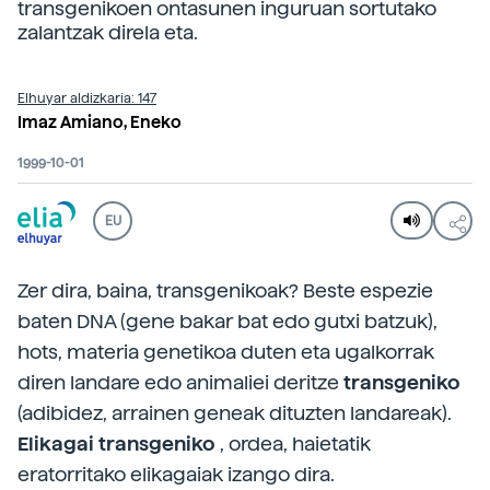
transgenikoen ontasunen inguruan sortutako
zalantzak direla eta.
Elhuyar aldizkaria: 147
Imaz Amiano, Eneko
1999-10-01
EU
Zer dira, baina, transgenikoak? Beste espezie
baten DNA (gene bakar bat edo gutxi batzuk),
hots, materia genetikoa duten eta ugalkorrak
diren landare edo animaliei deritze
transgeniko
(adibidez, arrainen geneak dituzten landareak).
Elikagai transgeniko
, ordea, haietatik
eratorritako elikagaiak izango dira.