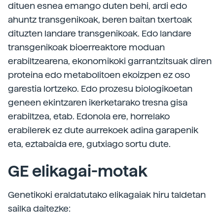
dituen esnea emango duten behi, ardi edo
ahuntz transgenikoak, beren baitan txertoak
dituzten landare transgenikoak. Edo landare
transgenikoak bioerreaktore moduan
erabiltzearena, ekonomikoki garrantzitsuak diren
proteina edo metabolitoen ekoizpen ez oso
garestia lortzeko. Edo prozesu biologikoetan
geneen ekintzaren ikerketarako tresna gisa
erabiltzea, etab. Edonola ere, horrelako
erabilerek ez dute aurrekoek adina garapenik
eta, eztabaida ere, gutxiago sortu dute.
GE elikagai-motak
Genetikoki eraldatutako elikagaiak hiru taldetan
sailka daitezke: