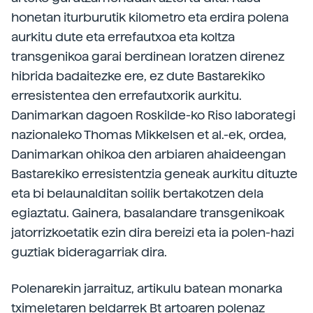
honetan iturburutik kilometro eta erdira polena
aurkitu dute eta errefautxoa eta koltza
transgenikoa garai berdinean loratzen direnez
hibrida badaitezke ere, ez dute Bastarekiko
erresistentea den errefautxorik aurkitu.
Danimarkan dagoen Roskilde-ko Riso laborategi
nazionaleko Thomas Mikkelsen et al.-ek, ordea,
Danimarkan ohikoa den arbiaren ahaideengan
Bastarekiko erresistentzia geneak aurkitu dituzte
eta bi belaunalditan soilik bertakotzen dela
egiaztatu. Gainera, basalandare transgenikoak
jatorrizkoetatik ezin dira bereizi eta ia polen-hazi
guztiak bideragarriak dira.
Polenarekin jarraituz, artikulu batean monarka
tximeletaren beldarrek Bt artoaren polenaz