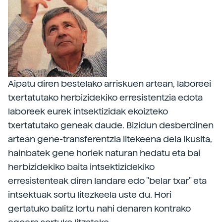
Aipatu diren bestelako arriskuen artean, laboreei
txertatutako herbizidekiko erresistentzia edota
laboreek eurek intsektizidak ekoizteko
txertatutako geneak daude. Bizidun desberdinen
artean gene-transferentzia litekeena dela ikusita,
hainbatek gene horiek naturan hedatu eta bai
herbizidekiko baita intsektizidekiko
erresistenteak diren landare edo "belar txar" eta
intsektuak sortu litezkeela uste du. Hori
gertatuko balitz lortu nahi denaren kontrako