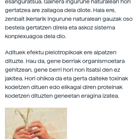
esanguratsua. Gainera ingurune naturalean hori
gertatzea are zailagoa dela diote. Hala ere,
zenbait ikerlarik ingurune naturalean gauzak oso
bestela gertatzen direla eta askoz sistema
konplexuagoa dela dio.
Adituek efektu pleiotropikoak ere aipatzen
dituzte. Hau da, gene berriak organismoetara
gehitzean, gene berri hori non itsatsi den ez
jakitea. Hori ohikoa da eta gerta daiteke toxinak
kodetzen dituen edo elikagai diren proteinak
kodetzen dituzten geneetan eragina izatea.