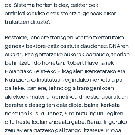
da. Sistema horien bidez, bakterioek
antibiotikoekiko erresistentzia-geneak elkar
trukatzen dituzte”.
Bestalde, landare transgenikoetan txertatutako
geneak bektore-zatiz osatuta daudenez, DNAren
elkartrukea gertatzeko aukerak badaude, teorian
behintzat. Ildo horretan, Robert Havenairek
Holandako Zeist-eko Elikagaien Ikerketarako eta
Nutriziorako Institutuan egindako ikerketa aipa
daiteke. Izan ere, teknologia transgenikoen
aldekoek material genetikoa digestio-aparatuan
berehala desegiten dela diote, baina ikerketa
horretan ikusi dutenez, 6 minutu inguru egiten
ditu heste lodian andeatu gabe. Beraz, inguruko
zelulak eraldatzeko gai izango litzateke. Proba