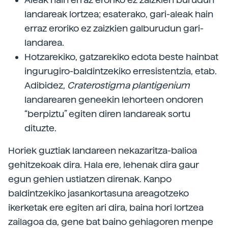
landareak lortzea; esaterako, gari-aleak hain
erraz eroriko ez zaizkien galburudun gari-
landarea.
Hotzarekiko, gatzarekiko edota beste hainbat
ingurugiro-baldintzekiko erresistentzia, etab.
Adibidez,
Craterostigma plantigenium
landarearen geneekin lehorteen ondoren
“berpiztu” egiten diren landareak sortu
dituzte.
Horiek guztiak landareen nekazaritza-balioa
gehitzekoak dira. Hala ere, lehenak dira gaur
egun gehien ustiatzen direnak. Kanpo
baldintzekiko jasankortasuna areagotzeko
ikerketak ere egiten ari dira, baina hori lortzea
zailagoa da, gene bat baino gehiagoren menpe