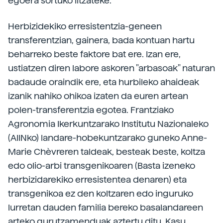
egoera sortuko litzateke.
Herbizidekiko erresistentzia-geneen
transferentzian, gainera, bada kontuan hartu
beharreko beste faktore bat ere. Izan ere,
ustiatzen diren labore askoren "arbasoak" naturan
badaude oraindik ere, eta hurbileko ahaideak
izanik nahiko ohikoa izaten da euren artean
polen-transferentzia egotea. Frantziako
Agronomia Ikerkuntzarako Institutu Nazionaleko
(AIINko) landare-hobekuntzarako guneko Anne-
Marie Chèvreren taldeak, besteak beste, koltza
edo olio-arbi transgenikoaren (Basta izeneko
herbizidarekiko erresistentea denaren) eta
transgenikoa ez den koltzaren edo inguruko
lurretan dauden familia bereko basalandareen
arteko gurutzamenduak aztertu ditu. Kasu