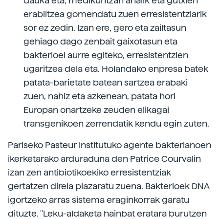
dauka eta, medikuntzan ahalik eta gutxien
erabiltzea gomendatu zuen erresistentziarik
sor ez zedin. Izan ere, gero eta zailtasun
gehiago dago zenbait gaixotasun eta
bakterioei aurre egiteko, erresistentzien
ugaritzea dela eta. Holandako enpresa batek
patata-barietate batean sartzea erabaki
zuen, nahiz eta azkenean, patata hori
Europan onartzeke zeuden elikagai
transgenikoen zerrendatik kendu egin zuten.
Pariseko Pasteur Institutuko agente bakterianoen
ikerketarako arduraduna den Patrice Courvalin
izan zen antibiotikoekiko erresistentziak
gertatzen direla plazaratu zuena. Bakterioek DNA
igortzeko arras sistema eraginkorrak garatu
dituzte. "Leku-aldaketa hainbat eratara burutzen