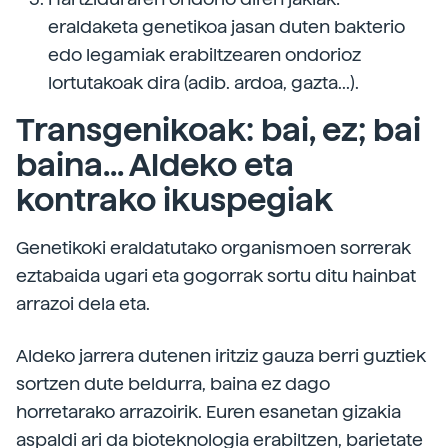
eraldaketa genetikoa jasan duten bakterio
edo legamiak erabiltzearen ondorioz
lortutakoak dira (adib. ardoa, gazta...).
Transgenikoak: bai, ez; bai
baina... Aldeko eta
kontrako ikuspegiak
Genetikoki eraldatutako organismoen sorrerak
eztabaida ugari eta gogorrak sortu ditu hainbat
arrazoi dela eta.
Aldeko jarrera dutenen iritziz gauza berri guztiek
sortzen dute beldurra, baina ez dago
horretarako arrazoirik. Euren esanetan gizakia
aspaldi ari da bioteknologia erabiltzen, barietate