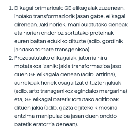
Elikagai primarioak: GE elikagaiak zuzenean,
inolako transformaziorik jasan gabe, elikagai
direnean. Jaki horiek, manipulatutako geneak
eta horien ondorioz sortutako proteinak
euren baitan edukiko dituzte (adib. gordinik
jandako tomate transgenikoa).
Prozesatutako elikagaiak, jatorria hiru
motatakoa izanik: jakia transformazioa jaso
duen GE elikagaia denean (adib. artirina),
aurrekoak horiek osagaitzat dituzten jakiak
(adib. arto transgenikoz egindako margarina)
eta, GE elikagai batetik lortutako aditiboak
dituen jakia (adib. gazta egiteko kimosina
entzima manipulazioa jasan duen onddo
batetik eratorria denean).