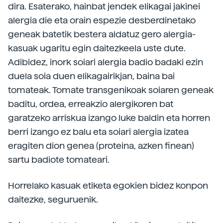
dira. Esaterako, hainbat jendek elikagai jakinei
alergia die eta orain espezie desberdinetako
geneak batetik bestera aldatuz gero alergia-
kasuak ugaritu egin daitezkeela uste dute.
Adibidez, inork soiari alergia badio badaki ezin
duela soia duen elikagairikjan, baina bai
tomateak. Tomate transgenikoak soiaren geneak
baditu, ordea, erreakzio alergikoren bat
garatzeko arriskua izango luke baldin eta horren
berri izango ez balu eta soiari alergia izatea
eragiten dion genea (proteina, azken finean)
sartu badiote tomateari.
Horrelako kasuak etiketa egokien bidez konpon
daitezke, seguruenik.