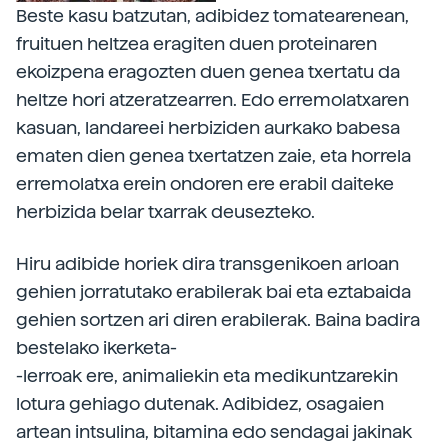
Beste kasu batzutan, adibidez tomatearenean,
fruituen heltzea eragiten duen proteinaren
ekoizpena eragozten duen genea txertatu da
heltze hori atzeratzearren. Edo erremolatxaren
kasuan, landareei herbiziden aurkako babesa
ematen dien genea txertatzen zaie, eta horrela
erremolatxa erein ondoren ere erabil daiteke
herbizida belar txarrak deusezteko.
Hiru adibide horiek dira transgenikoen arloan
gehien jorratutako erabilerak bai eta eztabaida
gehien sortzen ari diren erabilerak. Baina badira
bestelako ikerketa-
-lerroak ere, animaliekin eta medikuntzarekin
lotura gehiago dutenak. Adibidez, osagaien
artean intsulina, bitamina edo sendagai jakinak