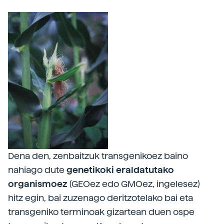
Dena den, zenbaitzuk transgenikoez baino
nahiago dute
genetikoki eraldatutako
organismoez
(GEOez edo GMOez, ingelesez)
hitz egin, bai zuzenago deritzotelako bai eta
transgeniko terminoak gizartean duen ospe