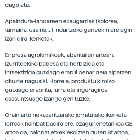
dago eta.
Apaindura-landareen ezaugarriak (kolorea,
tamaina, usaina,…) indartzeko geneekin ere egin
izan dira ikerketak.
Enpresa agrokimikoek, abantailen artean,
izurriteekiko babesa eta herbizida eta
intsektizida gutxiago erabili behar dela aipatzen
dituzte nagusiki. Horrela, produktu kimiko
gutxiago erabilita, lurra eta ingurugiroa
osasuntsuago izango genituzke.
Orain arte nekazaritzarako jorratutako ikerketa-
lerroak hainbat badira ere, ezagunenetarikoa GE
artoa da, hainbat etxek ekoizten duten Bt artoa,