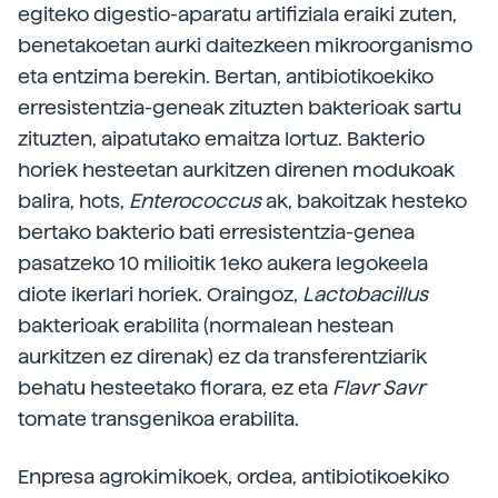
egiteko digestio-aparatu artifiziala eraiki zuten,
benetakoetan aurki daitezkeen mikroorganismo
eta entzima berekin. Bertan, antibiotikoekiko
erresistentzia-geneak zituzten bakterioak sartu
zituzten, aipatutako emaitza lortuz. Bakterio
horiek hesteetan aurkitzen direnen modukoak
balira, hots,
Enterococcus
ak, bakoitzak hesteko
bertako bakterio bati erresistentzia-genea
pasatzeko 10 milioitik 1eko aukera legokeela
diote ikerlari horiek. Oraingoz,
Lactobacillus
bakterioak erabilita (normalean hestean
aurkitzen ez direnak) ez da transferentziarik
behatu hesteetako florara, ez eta
Flavr Savr
tomate transgenikoa erabilita.
Enpresa agrokimikoek, ordea, antibiotikoekiko