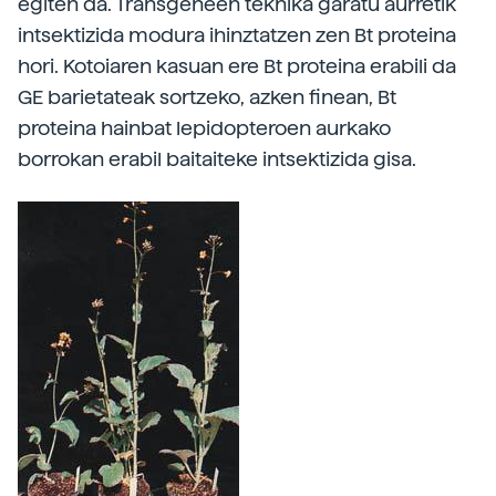
egiten da. Transgeneen teknika garatu aurretik
intsektizida modura ihinztatzen zen Bt proteina
hori. Kotoiaren kasuan ere Bt proteina erabili da
GE barietateak sortzeko, azken finean, Bt
proteina hainbat lepidopteroen aurkako
borrokan erabil baitaiteke intsektizida gisa.