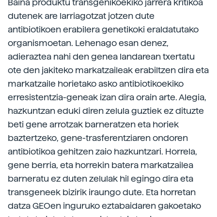
Baina produktu transgenikoekiko jarrera kritikoa
dutenek are larriagotzat jotzen dute
antibiotikoen erabilera genetikoki eraldatutako
organismoetan. Lehenago esan denez,
adieraztea nahi den genea landarean txertatu
ote den jakiteko markatzaileak erabiltzen dira eta
markatzaile horietako asko antibiotikoekiko
erresistentzia-geneak izan dira orain arte. Alegia,
hazkuntzan eduki diren zelula guztiek ez dituzte
beti gene arrotzak barneratzen eta horiek
baztertzeko, gene-trasferentziaren ondoren
antibiotikoa gehitzen zaio hazkuntzari. Horrela,
gene berria, eta horrekin batera markatzailea
barneratu ez duten zelulak hil egingo dira eta
transgeneek bizirik iraungo dute. Eta horretan
datza GEOen inguruko eztabaidaren gakoetako