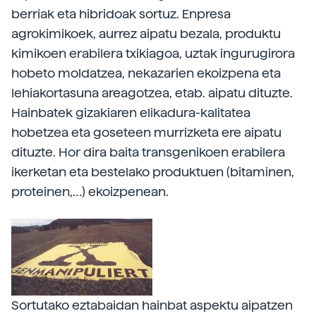
berriak eta hibridoak sortuz. Enpresa
agrokimikoek, aurrez aipatu bezala, produktu
kimikoen erabilera txikiagoa, uztak ingurugirora
hobeto moldatzea, nekazarien ekoizpena eta
lehiakortasuna areagotzea, etab. aipatu dituzte.
Hainbatek gizakiaren elikadura-kalitatea
hobetzea eta goseteen murrizketa ere aipatu
dituzte. Hor dira baita transgenikoen erabilera
ikerketan eta bestelako produktuen (bitaminen,
proteinen,…) ekoizpenean.
Sortutako eztabaidan hainbat aspektu aipatzen