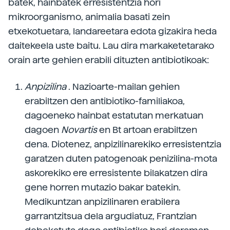
batek, hainbatek erresistentzia hori
mikroorganismo, animalia basati zein
etxekotuetara, landareetara edota gizakira heda
daitekeela uste baitu. Lau dira markaketetarako
orain arte gehien erabili dituzten antibiotikoak:
Anpizilina
. Nazioarte-mailan gehien
erabiltzen den antibiotiko-familiakoa,
dagoeneko hainbat estatutan merkatuan
dagoen
Novartis
en Bt artoan erabiltzen
dena. Diotenez, anpizilinarekiko erresistentzia
garatzen duten patogenoak penizilina-mota
askorekiko ere erresistente bilakatzen dira
gene horren mutazio bakar batekin.
Medikuntzan anpizilinaren erabilera
garrantzitsua dela argudiatuz, Frantzian