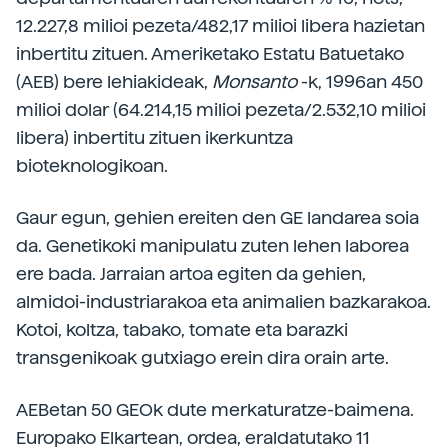
12.227,8 milioi pezeta/482,17 milioi libera hazietan
inbertitu zituen. Ameriketako Estatu Batuetako
(AEB) bere lehiakideak,
Monsanto
-k, 1996an 450
milioi dolar (64.214,15 milioi pezeta/2.532,10 milioi
libera) inbertitu zituen ikerkuntza
bioteknologikoan.
Gaur egun, gehien ereiten den GE landarea soia
da. Genetikoki manipulatu zuten lehen laborea
ere bada. Jarraian artoa egiten da gehien,
almidoi-industriarakoa eta animalien bazkarakoa.
Kotoi, koltza, tabako, tomate eta barazki
transgenikoak gutxiago erein dira orain arte.
AEBetan 50 GEOk dute merkaturatze-baimena.
Europako Elkartean, ordea, eraldatutako 11