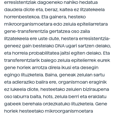
erresistentziak dagoeneko nahiko hedatua
daudela diote eta, beraz, kaltea ez litzatekeela
horrenbestekoa. Eta gainera, hesteko
mikroorganismoetara edo zelula epiteliarretara
gene-transferentzia gertatzea oso zaila
litzatekeela ere uste dute, hestera erresistentzia-
geneez gain bestelako DNA ugari sartzen delako,
eta horrela probabilitatea jaitsi egiten delako. Eta
transferentziarik balego zelula epitelierrek eurek
gene horiek arrotza direla ikusi eta desegin
egingo lituzketela. Baina, geneak zelulan sartu
eta adieraziko balira ere, organismoan eraginik
ez lukeela diote, hesteetako zelulen biziraupena
oso laburra baita, hots, zelula berri eta eraldatu
gabeek berehala ordezkatuko lituzketela. Gene
horiek hesteetako mikroorganismoetara