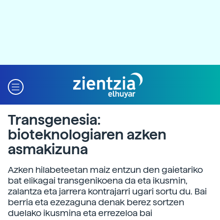
Transgenesia:
bioteknologiaren azken
asmakizuna
Azken hilabeteetan maiz entzun den gaietariko
bat elikagai transgenikoena da eta ikusmin,
zalantza eta jarrera kontrajarri ugari sortu du. Bai
berria eta ezezaguna denak berez sortzen
duelako ikusmina eta errezeloa bai