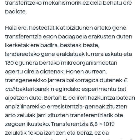
transferitzeko mekanismorik ez dela behatu ere
badiote.
Hala ere, hesteetatik at bizidunen arteko gene
transferentzia egon badagoela erakusten duten
ikerketak ere badira, besteak beste,
landareetako gene eraldatuak lurrera askatu eta
130 egunera bertako mikroorganismoetan
agertu direla diotenak. Honen aurrean,
transgeneekiko jarrera baikorragoa dutenek
E.
coli
bakterioarekin egindako esperimentu bat
aipatzen dute. Bertan E. coliren hazkuntza batean
anpizilinarekiko erresistentzia-geneak zituzten
arto zelulak jarri zituzten transferentziarik ote
zegoen ikusteko. Transferentzia 6,8 x 1019
zelulatik 1ekoa izan zen eta beraz, ez da