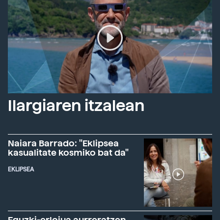
Ilargiaren itzalean
Naiara Barrado: "Eklipsea
kasualitate kosmiko bat da"
EKLIPSEA
Eguzki-erlojua aurreratzen