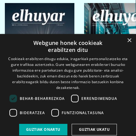
×
Webgune honek cookieak
erabiltzen ditu
Cookieak erabiltzen ditugu edukia, iragarkiak pertsonalizatzeko eta
gure trafikoa aztertzeko. Gure webgunearen erabilerari buruzko
informazioa ere partekatzen dugu gure publizitate- eta analisi-
bazkideekin, zuk eman diezun edo haiek beren zerbitzuak
erabiltzeagatik bildu duten beste informazio batzuekin konbina
dezaketenak.
BEHAR-BEHARREZKOA
ERRENDIMENDUA
BIDERATZEA
FUNTZIONALTASUNA
2026ko eka. 1a
2026ko mar. 1a
GUZTIAK ONARTU
GUZTIAK UKATU