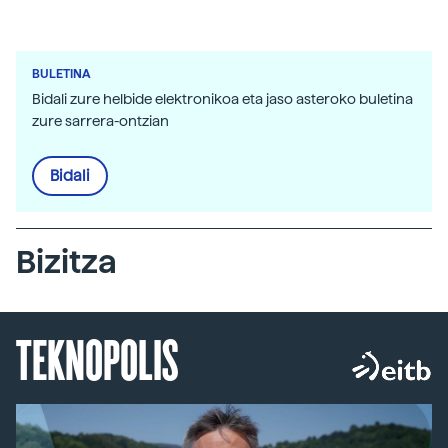
BULETINA
Bidali zure helbide elektronikoa eta jaso asteroko buletina
zure sarrera-ontzian
Bidali
Bizitza
TEKNOPOLIS