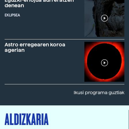
denean
EKLIPSEA
Astro erregearen koroa
agerian
Ikusi programa guztiak
ALDIZKARIA