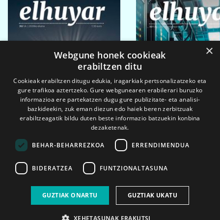
×
Webgune honek cookieak
erabiltzen ditu
Cookieak erabiltzen ditugu edukia, iragarkiak pertsonalizatzeko eta
gure trafikoa aztertzeko. Gure webgunearen erabilerari buruzko
informazioa ere partekatzen dugu gure publizitate- eta analisi-
bazkideekin, zuk eman diezun edo haiek beren zerbitzuak
erabiltzeagatik bildu duten beste informazio batzuekin konbina
dezaketenak.
BEHAR-BEHARREZKOA
ERRENDIMENDUA
BIDERATZEA
FUNTZIONALTASUNA
2026ko eka. 1a
2026ko mar. 1a
GUZTIAK ONARTU
GUZTIAK UKATU
XEHETASUNAK ERAKUTSI