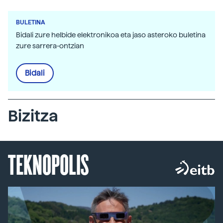
BULETINA
Bidali zure helbide elektronikoa eta jaso asteroko buletina
zure sarrera-ontzian
Bidali
Bizitza
TEKNOPOLIS