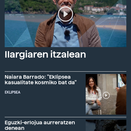
Ilargiaren itzalean
Naiara Barrado: "Eklipsea
kasualitate kosmiko bat da"
EKLIPSEA
Eguzki-erlojua aurreratzen
denean