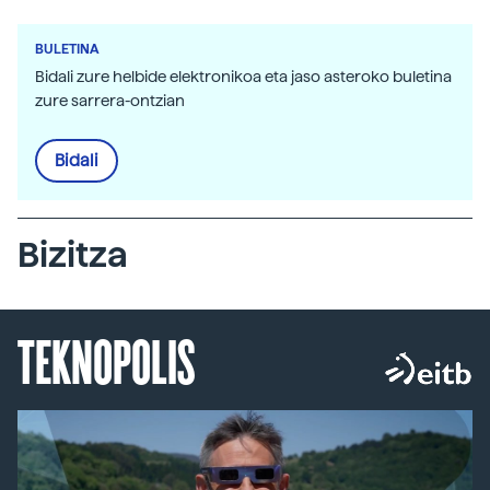
BULETINA
Bidali zure helbide elektronikoa eta jaso asteroko buletina
zure sarrera-ontzian
Bidali
Bizitza
TEKNOPOLIS