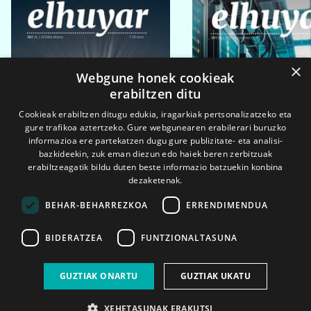
×
Webgune honek cookieak
erabiltzen ditu
Cookieak erabiltzen ditugu edukia, iragarkiak pertsonalizatzeko eta
gure trafikoa aztertzeko. Gure webgunearen erabilerari buruzko
informazioa ere partekatzen dugu gure publizitate- eta analisi-
bazkideekin, zuk eman diezun edo haiek beren zerbitzuak
erabiltzeagatik bildu duten beste informazio batzuekin konbina
dezaketenak.
BEHAR-BEHARREZKOA
ERRENDIMENDUA
BIDERATZEA
FUNTZIONALTASUNA
2026ko eka. 1a
2026ko mar. 1a
GUZTIAK ONARTU
GUZTIAK UKATU
XEHETASUNAK ERAKUTSI