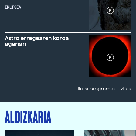
EKLIPSEA
Astro erregearen koroa
agerian
Ikusi programa guztiak
ALDIZKARIA