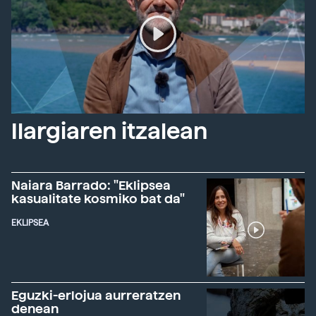
Ilargiaren itzalean
Naiara Barrado: "Eklipsea
kasualitate kosmiko bat da"
EKLIPSEA
Eguzki-erlojua aurreratzen
denean