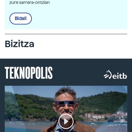
zure sarrera-ontzian
Bidali
Bizitza
TEKNOPOLIS