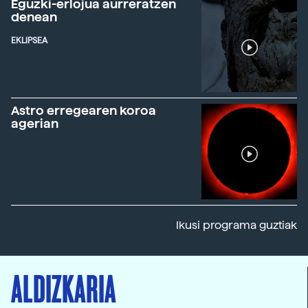
Eguzki-erlojua aurreratzen
denean
EKLIPSEA
Astro erregearen koroa
agerian
Ikusi programa guztiak
ALDIZKARIA