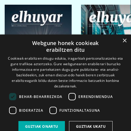
×
Webgune honek cookieak
erabiltzen ditu
Cookieak erabiltzen ditugu edukia, iragarkiak pertsonalizatzeko eta
gure trafikoa aztertzeko. Gure webgunearen erabilerari buruzko
informazioa ere partekatzen dugu gure publizitate- eta analisi-
bazkideekin, zuk eman diezun edo haiek beren zerbitzuak
erabiltzeagatik bildu duten beste informazio batzuekin konbina
dezaketenak.
BEHAR-BEHARREZKOA
ERRENDIMENDUA
BIDERATZEA
FUNTZIONALTASUNA
2026ko eka. 1a
2026ko mar. 1a
GUZTIAK ONARTU
GUZTIAK UKATU