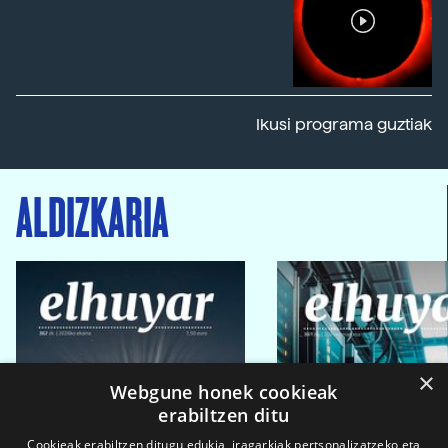
Ikusi programa guztiak
ALDIZKARIA
×
Webgune honek cookieak
erabiltzen ditu
Cookieak erabiltzen ditugu edukia, iragarkiak pertsonalizatzeko eta