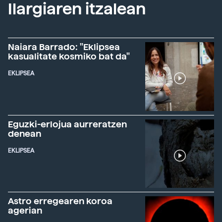
Ilargiaren itzalean
Naiara Barrado: "Eklipsea
kasualitate kosmiko bat da"
EKLIPSEA
Eguzki-erlojua aurreratzen
denean
EKLIPSEA
Astro erregearen koroa
agerian