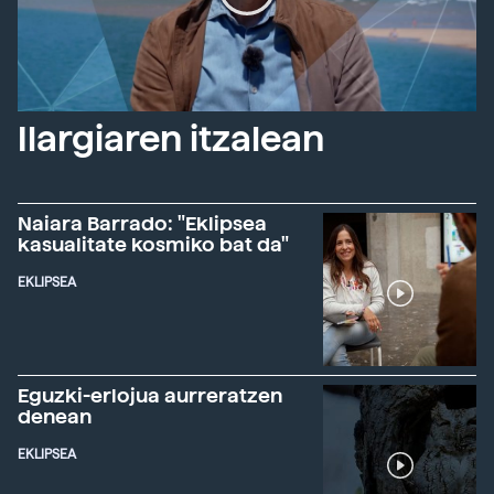
Ilargiaren itzalean
Naiara Barrado: "Eklipsea
kasualitate kosmiko bat da"
EKLIPSEA
Eguzki-erlojua aurreratzen
denean
EKLIPSEA