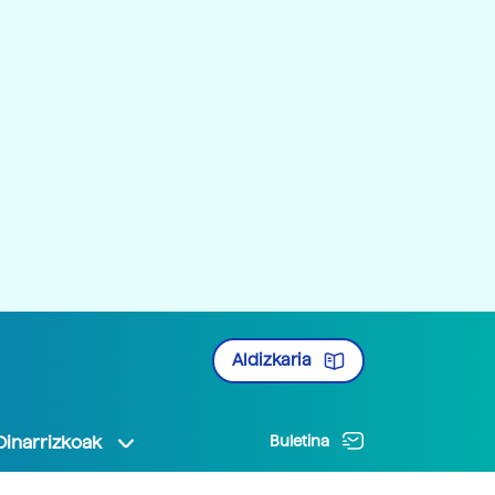
Aldizkaria
Oinarrizkoak
Buletina