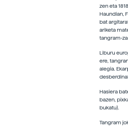
zen eta 1818
Haundian, Fr
bat argitar
ariketa mat
tangram-zal
Liburu euro
ere, tangram
alegia. Ekar
desberdinak 
Hasiera bate
bazen, pixk
bukatu).
Tangram joko