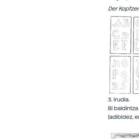
Der Kopfze
3. irudia.
Bi baldintz
(adibidez, e