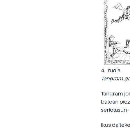
4. irudia.
Tangram ga
Tangram joko
batean piez
seriotasun-
Ikus daitek