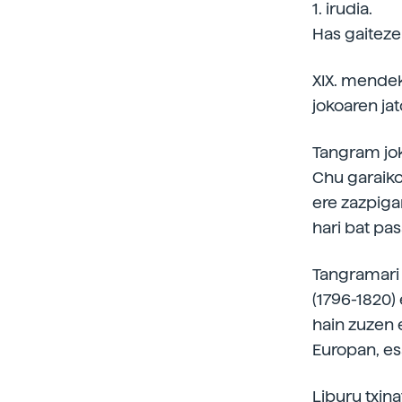
1. irudia.
Has gaiteze
XIX. mendek
jokoaren jat
Tangram jok
Chu garaikoa
ere zazpiga
hari bat pa
Tangramari 
(1796-1820)
hain zuzen 
Europan, es
Liburu txin