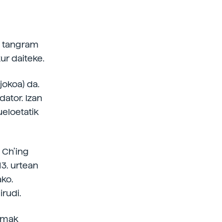
, tangram
kur daiteke.
jokoa) da.
dator. Izan
ueloetatik
 Ch’ing
3. urtean
ako.
irudi.
lemak