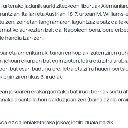
. urterako jadanik aurki zitezkeen liburuak Alemanian, 
antzian, Italian eta Austrian. 1817. urtean M. Williams-
atu zen, zeinetan tangramaren laguntzaz ebatz daitek
ematiko aurkezten bait da. Napoleon bera, bere erbes
e handia izan zen.
par eta amerikarrak, txinarren kopiak izaten ziren geh
 jokoari ekarpen bat egin zioten; letra eta zifra arabi
pen bat esan badugu ere, letra eta zifra hauen bertsi
egin ziren (ikus 3. irudia).
an jokoaren erakargarritako bat irudi berriak sortu ah
anaka abantaila hori galduz joan zen (baina ez da ora
a ez da lehiaketarako jokoa; indibiduala baizik.