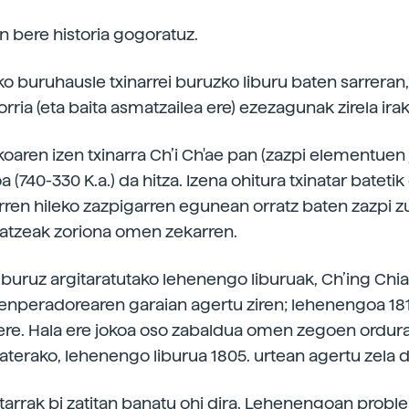
n bere historia gogoratuz.
o buruhausle txinarrei buruzko liburu baten sarreran
orria (eta baita asmatzailea ere) ezezagunak zirela ira
oaren izen txinarra Ch’i Ch'ae pan (zazpi elementuen 
 (740-330 K.a.) da hitza. Izena ohitura txinatar batetik 
rren hileko zazpigarren egunean orratz baten zazpi z
satzeak zoriona omen zekarren.
buruz argitaratutako lehenengo liburuak, Ch’ing Chia
 enperadorearen garaian agertu ziren; lehenengoa 181
ere. Hala ere jokoa oso zabaldua omen zegoen ordur
aterako, lehenengo liburua 1805. urtean agertu zela d
atarrak bi zatitan banatu ohi dira. Lehenengoan prob