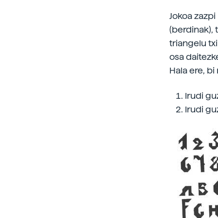
Jokoa zazpi 
(berdinak), 
triangelu tx
osa daitezke
Hala ere, b
Irudi gu
Irudi gu