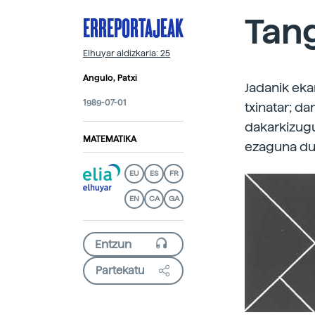
ERREPORTAJEAK
Tan
Elhuyar aldizkaria: 25
Angulo, Patxi
Jadanik eka
1989-07-01
txinatar; d
dakarkizugu
MATEMATIKA
ezaguna duzu
EU
ES
FR
EN
CA
GA
Partekatu