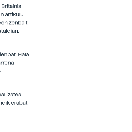
Britainia
en artikulu
een zenbait
taldian,
ienbat. Hala
arrena
o
al izatea
indik erabat