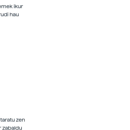
lemek ikur
rudi hau
itaratu zen
r zabaldu