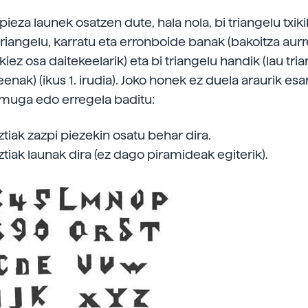
pieza launek osatzen dute, hala nola, bi triangelu txiki
triangelu, karratu eta erronboide banak (bakoitza aurr
ikiez osa daitekeelarik) eta bi triangelu handik (lau tria
enak) (ikus 1. irudia). Joko honek ez duela araurik esan
i muga edo erregela baditu:
ztiak zazpi piezekin osatu behar dira.
ztiak launak dira (ez dago piramideak egiterik).