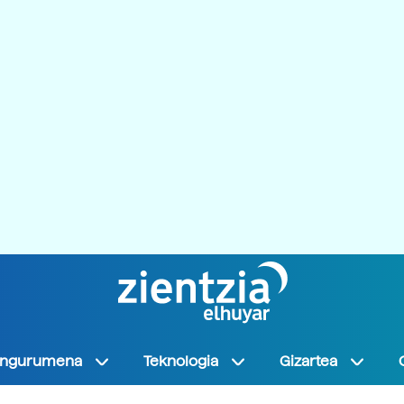
Ingurumena
Teknologia
Gizartea