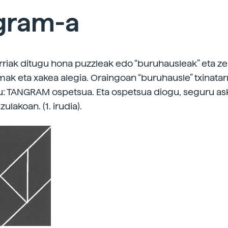
gram-a
rriak ditugu hona puzzleak edo “buruhausleak” eta ze
amak eta xakea alegia. Oraingoan “buruhausle” txinatar
: TANGRAM ospetsua. Eta ospetsua diogu, seguru as
lakoan. (1. irudia).