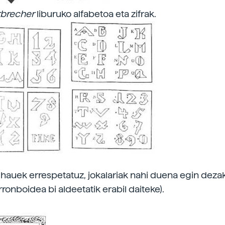
rbrecher
liburuko alfabetoa eta zifrak.
a hauek errespetatuz, jokalariak nahi duena egin dezak
rronboidea bi aldeetatik erabil daiteke).