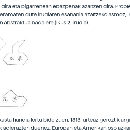
 dira eta bigarrenean ebazpenak azaltzen dira. Prob
t eramaten dute irudiaren esanahia azaltzeko asmoz, i
n abstraktua bada ere (ikus 2. irudia).
asta handia lortu bide zuen, 1813. urteaz geroztik arg
ak adierazten duenez. Europan eta Amerikan oso azka