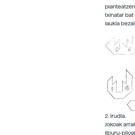
planteatzen
txinatar ba
laukia bezai
2. irudia.
Jokoak arrak
liburu-pilo