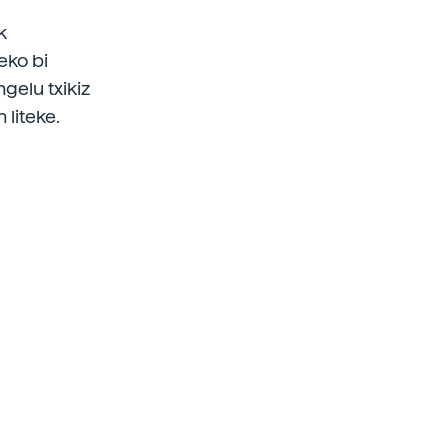
k
eko bi
ngelu txikiz
 liteke.