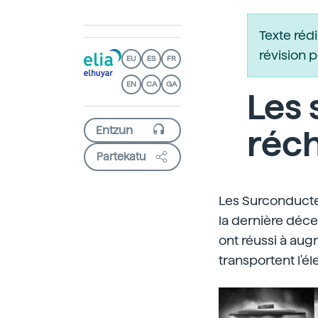
Texte réd
révision 
EU
ES
FR
EN
CA
GA
Les
réc
Partekatu
Les Surconducte
la dernière déce
ont réussi à aug
transportent l'éle