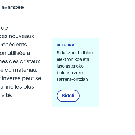
e avancée
 de
 ces nouveaux
précédents
BULETINA
n utilisée a
Bidali zure helbide
elektronikoa eta
mes des cristaux
jaso asteroko
é du matériau.
buletina zure
et inverse peut se
sarrera-ontzian
lline les plus
vité.
Bidali