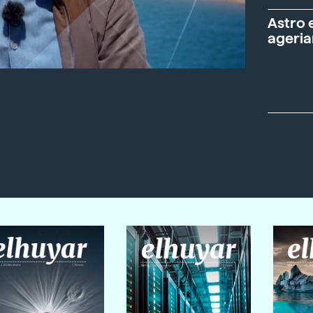
Astro 
ageria