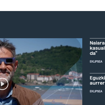
Naiara
kasual
da"
EKLIPSEA
Eguzki
aurre
EKLIPSEA