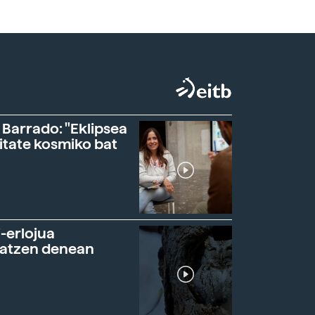
 Barrado: "Eklipsea
itate kosmiko bat
-erlojua
ratzen denean