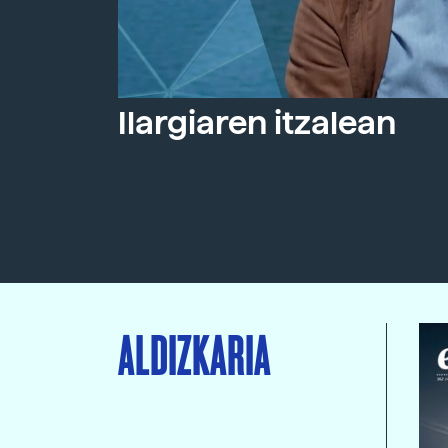
Ilargiaren itzalean
ALDIZKARIA