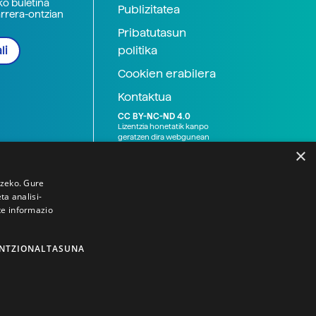
ko buletina
Publizitatea
arrera-ontzian
Pribatutasun
politika
li
Cookien erabilera
Kontaktua
CC BY-NC-ND 4.0
Lizentzia honetatik kanpo
geratzen dira webgunean
argitaratutako baliabide
×
grafikoak (argazki eta
ilustrazioak), baita Elhuyar ez
den bestelako erakunde eta
tzeko. Gure
norbanakoek idatzitakoak
a analisi-
ere. Kanpo-esteken bidez
te informazio
emandako edukiak esteka
horietan agertzen den
lizentziapean daude,
gehienetan copyright-a
NTZIONALTASUNA