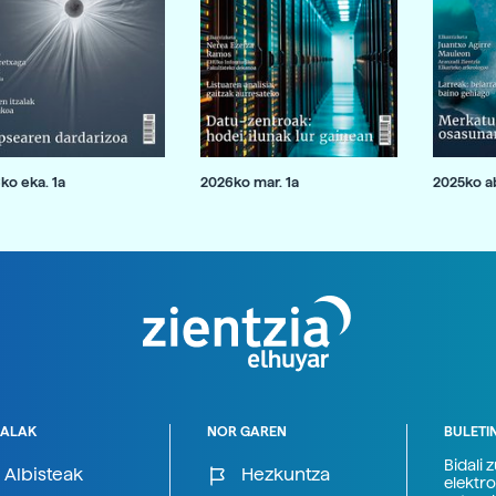
ko eka. 1a
2026ko mar. 1a
2025ko ab
ALAK
NOR GAREN
BULETI
Bidali 
Albisteak
Hezkuntza
elektro