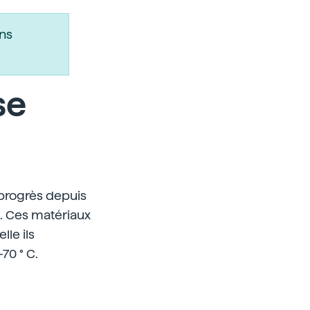
ns
se
progrès depuis
M. Ces matériaux
le ils
-70 ° C.