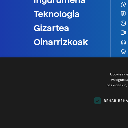
Ingurumena
Teknologia
Gizartea
Oinarrizkoak
Cookieak e
webgunear
bazkideekin,
BEHAR-BEH