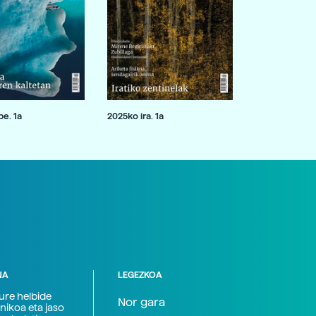
e. 1a
2025ko ira. 1a
NA
LEGEZKOA
zure helbide
Nor gara
nikoa eta jaso