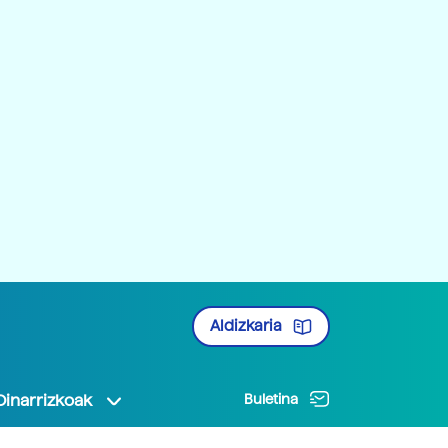
Aldizkaria
Oinarrizkoak
Buletina