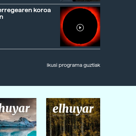
erregearen koroa
n
Ikusi programa guztiak