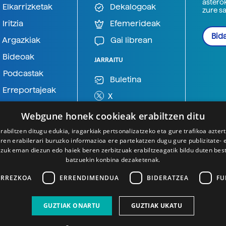
astero
Elkarrizketak
Dekalogoak
zure s
Iritzia
Efemerideak
Bida
Argazkiak
Gai librean
Bideoak
JARRAITU
Podcastak
Buletina
Erreportajeak
X
BlueSky
Webgune honek cookieak erabiltzen ditu
Mastodon
rabiltzen ditugu edukia, iragarkiak pertsonalizatzeko eta gure trafikoa azter
en erabilerari buruzko informazioa ere partekatzen dugu gure publizitate- et
Telegram
 zuk eman diezun edo haiek beren zerbitzuak erabiltzeagatik bildu duten bes
batzuekin konbina dezaketenak.
ARREZKOA
ERRENDIMENDUA
BIDERATZEA
FU
GUZTIAK ONARTU
GUZTIAK UKATU