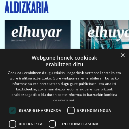
ALDIZKARIA
×
Webgune honek cookieak
erabiltzen ditu
Cookieak erabiltzen ditugu edukia, iragarkiak pertsonalizatzeko eta
gure trafikoa aztertzeko. Gure webgunearen erabilerari buruzko
informazioa ere partekatzen dugu gure publizitate- eta analisi-
bazkideekin, zuk eman diezun edo haiek beren zerbitzuak
erabiltzeagatik bildu duten beste informazio batzuekin konbina
dezaketenak.
BEHAR-BEHARREZKOA
ERRENDIMENDUA
BIDERATZEA
FUNTZIONALTASUNA
2026ko eka. 1a
2026ko mar. 1a