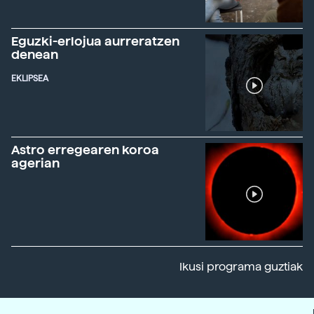
Eguzki-erlojua aurreratzen
denean
EKLIPSEA
Astro erregearen koroa
agerian
Ikusi programa guztiak