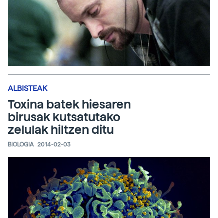
ALBISTEAK
Toxina batek hiesaren
birusak kutsatutako
zelulak hiltzen ditu
BIOLOGIA
2014-02-03