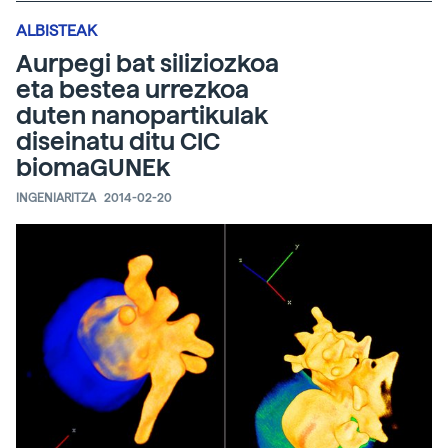
ALBISTEAK
Aurpegi bat siliziozkoa
eta bestea urrezkoa
duten nanopartikulak
diseinatu ditu CIC
biomaGUNEk
INGENIARITZA
2014-02-20