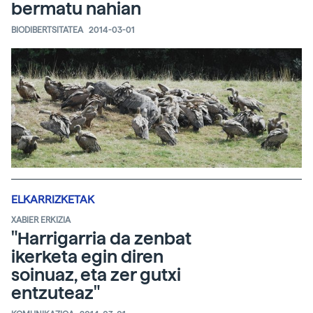
bermatu nahian
BIODIBERTSITATEA
2014-03-01
ELKARRIZKETAK
XABIER ERKIZIA
"Harrigarria da zenbat
ikerketa egin diren
soinuaz, eta zer gutxi
entzuteaz"