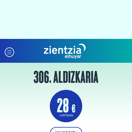
306. ALDIZKARIA
28
€
/URTEAN