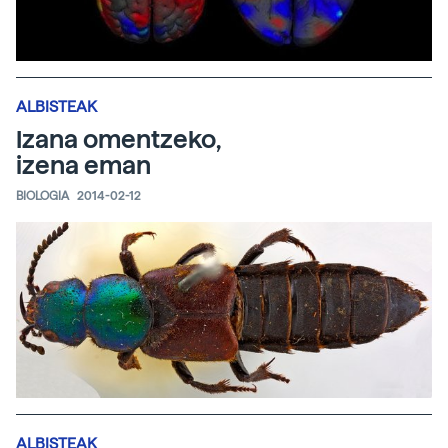
ALBISTEAK
Izana omentzeko,
izena eman
BIOLOGIA
2014-02-12
ALBISTEAK