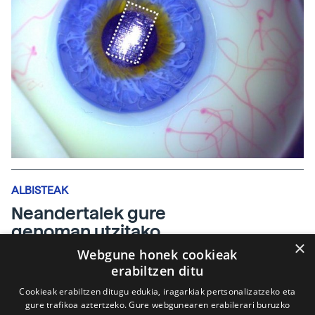
ALBISTEAK
Neandertalek gure
genoman utzitako
×
arrastoei tiraka
Webgune honek cookieak
erabiltzen ditu
BIOLOGIA
2014-01-29
Cookieak erabiltzen ditugu edukia, iragarkiak pertsonalizatzeko eta
gure trafikoa aztertzeko. Gure webgunearen erabilerari buruzko