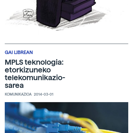
GAI LIBREAN
MPLS teknologia:
etorkizuneko
telekomunikazio-
sarea
KOMUNIKAZIOA
2014-03-01