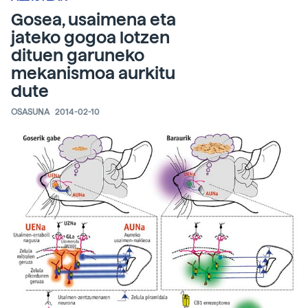
Gosea, usaimena eta
jateko gogoa lotzen
dituen garuneko
mekanismoa aurkitu
dute
OSASUNA
2014-02-10