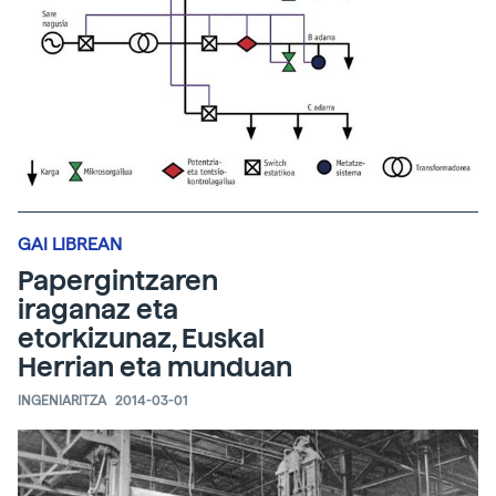
GAI LIBREAN
Papergintzaren
iraganaz eta
etorkizunaz, Euskal
Herrian eta munduan
INGENIARITZA
2014-03-01