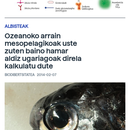
ALBISTEAK
Ozeanoko arrain
mesopelagikoak uste
zuten baino hamar
aldiz ugariagoak direla
kalkulatu dute
BIODIBERTSITATEA
2014-02-07