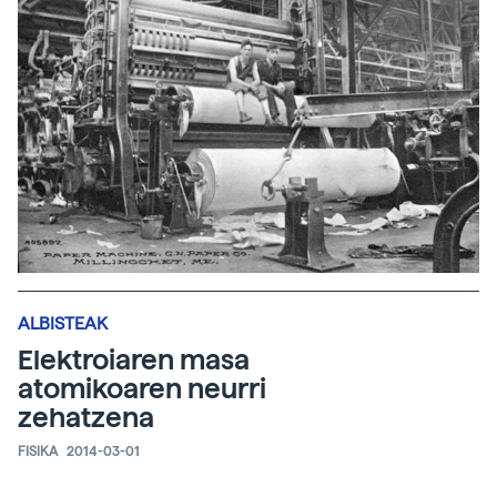
ALBISTEAK
Elektroiaren masa
atomikoaren neurri
zehatzena
FISIKA
2014-03-01