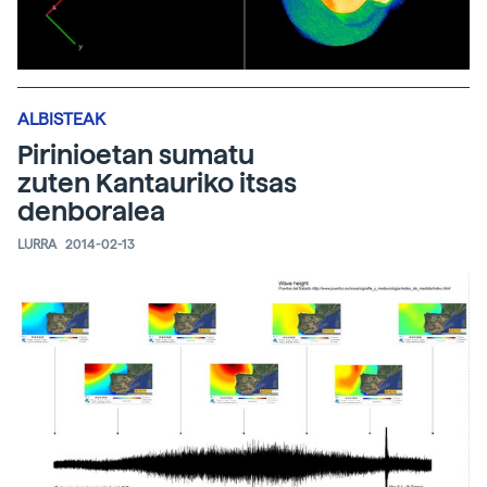
ALBISTEAK
Pirinioetan sumatu
zuten Kantauriko itsas
denboralea
LURRA
2014-02-13