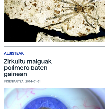
ALBISTEAK
Zirkuitu malguak
polimero baten
gainean
INGENIARITZA
2014-01-31