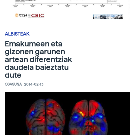
ALBISTEAK
Emakumeen eta
gizonen garunen
artean diferentziak
daudela baieztatu
dute
OSASUNA
2014-02-13