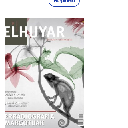
Harpidetu