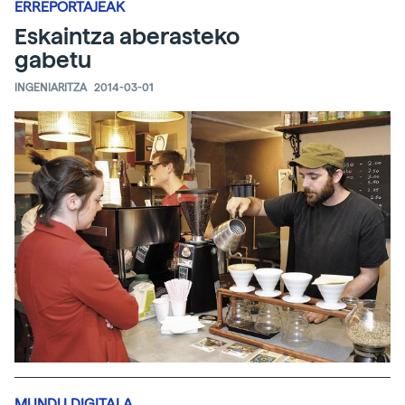
ERREPORTAJEAK
Eskaintza aberasteko
gabetu
INGENIARITZA
2014-03-01
MUNDU DIGITALA