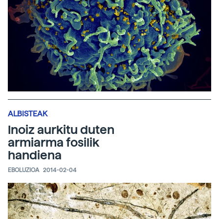
ALBISTEAK
Inoiz aurkitu duten
armiarma fosilik
handiena
EBOLUZIOA
2014-02-04