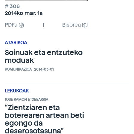
# 306
2014ko mar. 1a
PDFa
|
Bisorea
ATARIKOA
Soinuak eta entzuteko
moduak
KOMUNIKAZIOA
2014-03-01
LEKUKOAK
JOSE RAMON ETXEBARRIA
“Zientziaren eta
boterearen artean beti
egongo da
deserosotasuna”