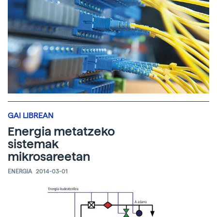
GAI LIBREAN
Energia metatzeko
sistemak
mikrosareetan
ENERGIA
2014-03-01