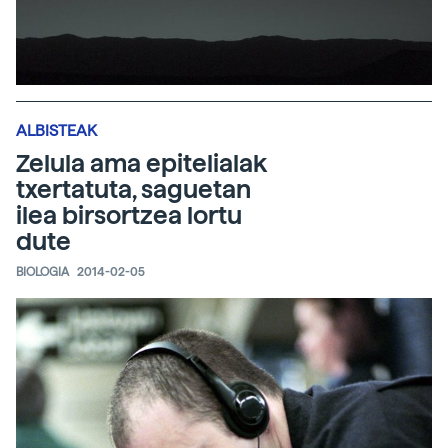
ALBISTEAK
Zelula ama epitelialak
txertatuta, saguetan
ilea birsortzea lortu
dute
BIOLOGIA
2014-02-05