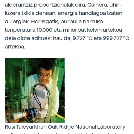
alderantziz proportzionalak dira. Gainera, uhin-
luzera txikia denean, energia handiagoa izaten
du argiak. Horregatik, burbuila barruko
tenperatura 10.000 eta milioi bat kelvin artekoa
dela diote adituek; hau da, 9.727 ºC eta 999.727 ºC
artekoa.
Rusi Taleyarkhan Oak Ridge National Laboratory-