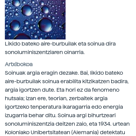
Likido bateko aire-burbuilak eta soinua dira
sonoluminiszentziaren oinarria.
Artxibokoa
Soinuak argia eragin dezake. Bai, likido bateko
aire-burbuilak soinua erabilita kitzikatzen badira,
argia igortzen dute. Eta hori ez da fenomeno
hutsala; izan ere, teorian, zerbaitek argia
igortzeko tenperatura ikaragarria edo energia
izugarria behar ditu. Soinua argi bihurtzeari
sonoluminiszentzia deitzen zaio, eta 1934. urtean
Koloniako Unibertsitatean (Alemania) detektatu