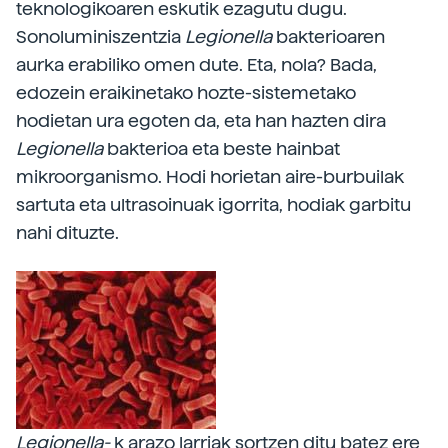
teknologikoaren eskutik ezagutu dugu.
Sonoluminiszentzia
Legionella
bakterioaren
aurka erabiliko omen dute. Eta, nola? Bada,
edozein eraikinetako hozte-sistemetako
hodietan ura egoten da, eta han hazten dira
Legionella
bakterioa eta beste hainbat
mikroorganismo. Hodi horietan aire-burbuilak
sartuta eta ultrasoinuak igorrita, hodiak garbitu
nahi dituzte.
Legionella-
k arazo larriak sortzen ditu batez ere