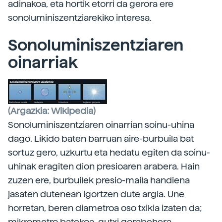
adinakoa, eta hortik etorri da gerora ere
sonoluminiszentziarekiko interesa.
Sonoluminiszentziaren
oinarriak
(Argazkia: Wikipedia)
Sonoluminiszentziaren oinarrian soinu-uhina
dago. Likido baten barruan aire-burbuila bat
sortuz gero, uzkurtu eta hedatu egiten da soinu-
uhinak eragiten dion presioaren arabera. Hain
zuzen ere, burbuilek presio-maila handiena
jasaten dutenean igortzen dute argia. Une
horretan, beren diametroa oso txikia izaten da;
mikrometro batekoa, gutxi gorabehera.