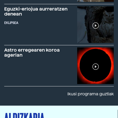
Eguzki-erlojua aurreratzen
denean
EKLIPSEA
Astro erregearen koroa
agerian
Ikusi programa guztiak
ALDIZKARIA