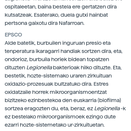
ospitaleetan, baina bestela ere gertatzen dira
kutsatzeak. Esaterako, duela gutxi hainbat
pertsona gaixotu dira Nafarroan.
EPSCO
Alde batetik, burbuilen inguruan presio eta
tenperatura ikaragarri handiak sortzen dira, eta,
ondorioz, burbuila horiek bidean topatzen
dituzten
Legionella
bakterioak hilko dituzte. Eta,
bestetik, hozte-sistemako uraren zirkuituan
oxidazio-prozesuak bultzatuko dira. Estres
oxidatzaile horrek mikroorganismoentzat
bizitzeko ezinbestekoa den euskarria (biofilma)
sortzea eragozten du, eta, beraz, ez
Legionella
-k
ez bestelako mikroorganismoek ezingo dute
ezarri hozte-sistemetako ur-zirkuituetan.