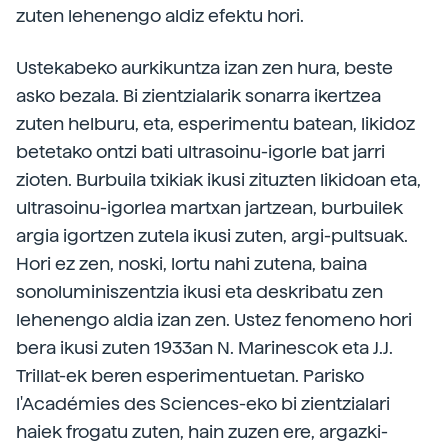
zuten lehenengo aldiz efektu hori.
Ustekabeko aurkikuntza izan zen hura, beste
asko bezala. Bi zientzialarik sonarra ikertzea
zuten helburu, eta, esperimentu batean, likidoz
betetako ontzi bati ultrasoinu-igorle bat jarri
zioten. Burbuila txikiak ikusi zituzten likidoan eta,
ultrasoinu-igorlea martxan jartzean, burbuilek
argia igortzen zutela ikusi zuten, argi-pultsuak.
Hori ez zen, noski, lortu nahi zutena, baina
sonoluminiszentzia ikusi eta deskribatu zen
lehenengo aldia izan zen. Ustez fenomeno hori
bera ikusi zuten 1933an N. Marinescok eta J.J.
Trillat-ek beren esperimentuetan. Parisko
l'Académies des Sciences-eko bi zientzialari
haiek frogatu zuten, hain zuzen ere, argazki-