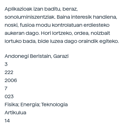
Aplikazioak izan baditu, beraz,
sonoluminiszentziak. Baina interesik handiena,
noski, fusioa modu kontrolatuan erdiesteko
aukeran dago. Hori lortzeko, ordea, noizbait
lortuko bada, bide luzea dago oraindik egiteko.
Andonegi Beristain, Garazi
3
222
2006
7
023
Fisika; Energia; Teknologia
Artikulua
14