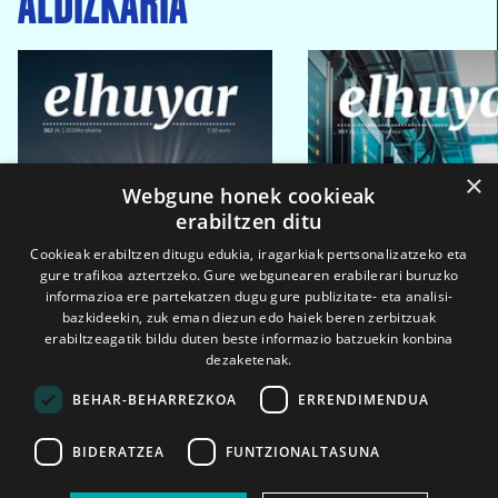
×
Webgune honek cookieak
erabiltzen ditu
Cookieak erabiltzen ditugu edukia, iragarkiak pertsonalizatzeko eta
gure trafikoa aztertzeko. Gure webgunearen erabilerari buruzko
informazioa ere partekatzen dugu gure publizitate- eta analisi-
bazkideekin, zuk eman diezun edo haiek beren zerbitzuak
erabiltzeagatik bildu duten beste informazio batzuekin konbina
dezaketenak.
BEHAR-BEHARREZKOA
ERRENDIMENDUA
BIDERATZEA
FUNTZIONALTASUNA
2026ko eka. 1a
2026ko mar. 1a