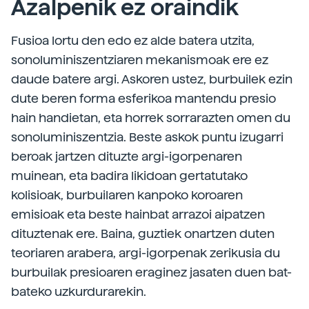
Azalpenik ez oraindik
Fusioa lortu den edo ez alde batera utzita,
sonoluminiszentziaren mekanismoak ere ez
daude batere argi. Askoren ustez, burbuilek ezin
dute beren forma esferikoa mantendu presio
hain handietan, eta horrek sorrarazten omen du
sonoluminiszentzia. Beste askok puntu izugarri
beroak jartzen dituzte argi-igorpenaren
muinean, eta badira likidoan gertatutako
kolisioak, burbuilaren kanpoko koroaren
emisioak eta beste hainbat arrazoi aipatzen
dituztenak ere. Baina, guztiek onartzen duten
teoriaren arabera, argi-igorpenak zerikusia du
burbuilak presioaren eraginez jasaten duen bat-
bateko uzkurdurarekin.