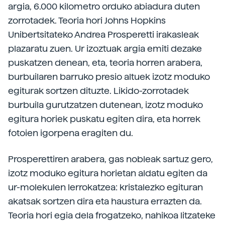
argia, 6.000 kilometro orduko abiadura duten
zorrotadek. Teoria hori Johns Hopkins
Unibertsitateko Andrea Prosperetti irakasleak
plazaratu zuen. Ur izoztuak argia emiti dezake
puskatzen denean, eta, teoria horren arabera,
burbuilaren barruko presio altuek izotz moduko
egiturak sortzen dituzte. Likido-zorrotadek
burbuila gurutzatzen dutenean, izotz moduko
egitura horiek puskatu egiten dira, eta horrek
fotoien igorpena eragiten du.
Prosperettiren arabera, gas nobleak sartuz gero,
izotz moduko egitura horietan aldatu egiten da
ur-molekulen lerrokatzea: kristalezko egituran
akatsak sortzen dira eta haustura errazten da.
Teoria hori egia dela frogatzeko, nahikoa litzateke