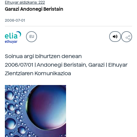
Elhuyar aldizkaria: 222
Garazi Andonegi Beristain
2006-07-01
EU
Soinua argi bihurtzen denean
2006/07/01 | Andonegi Beristain, Garazi | Elhuyar
Zientziaren Komunikazioa