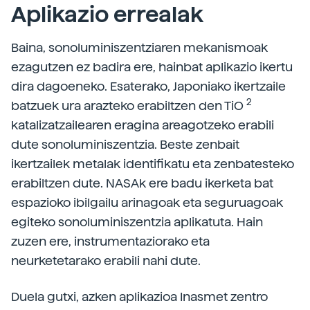
Aplikazio errealak
Baina, sonoluminiszentziaren mekanismoak
ezagutzen ez badira ere, hainbat aplikazio ikertu
dira dagoeneko. Esaterako, Japoniako ikertzaile
2
batzuek ura arazteko erabiltzen den TiO
katalizatzailearen eragina areagotzeko erabili
dute sonoluminiszentzia. Beste zenbait
ikertzailek metalak identifikatu eta zenbatesteko
erabiltzen dute. NASAk ere badu ikerketa bat
espazioko ibilgailu arinagoak eta seguruagoak
egiteko sonoluminiszentzia aplikatuta. Hain
zuzen ere, instrumentaziorako eta
neurketetarako erabili nahi dute.
Duela gutxi, azken aplikazioa Inasmet zentro