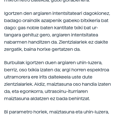
Igortzen den argiaren intentsitateari dagokionez,
badago oraindik azalpenik gabeko bitxikeria bat
dago: gas noble baten kantitate txiki bat ur-
tangara gehituz gero, argiaren intentsitatea
nabarmen handitzen da. Zientzialariek ez dakite
zergatik, baina horixe gertatzen da.
Burbuilak igortzen duen argiaren uhin-luzera,
berriz, oso txikia izaten da; argi horren espektroa
ultramorera ere irits daitekeela uste dute
zientzialariek. Aldiz, maiztasuna oso handia izaten
da, eta egonkorra, ultrasoinu-iturriaren
maiztasuna aldatzen ez bada behintzat.
Bi parametro horiek, maiztasuna eta uhin-luzera,