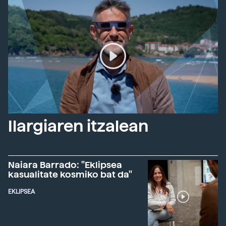
Ilargiaren itzalean
Naiara Barrado: "Eklipsea
kasualitate kosmiko bat da"
EKLIPSEA