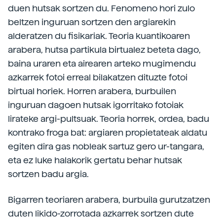
duen hutsak sortzen du. Fenomeno hori zulo
beltzen inguruan sortzen den argiarekin
alderatzen du fisikariak. Teoria kuantikoaren
arabera, hutsa partikula birtualez beteta dago,
baina uraren eta airearen arteko mugimendu
azkarrek fotoi erreal bilakatzen dituzte fotoi
birtual horiek. Horren arabera, burbuilen
inguruan dagoen hutsak igorritako fotoiak
lirateke argi-pultsuak. Teoria horrek, ordea, badu
kontrako froga bat: argiaren propietateak aldatu
egiten dira gas nobleak sartuz gero ur-tangara,
eta ez luke halakorik gertatu behar hutsak
sortzen badu argia.
Bigarren teoriaren arabera, burbuila gurutzatzen
duten likido-zorrotada azkarrek sortzen dute