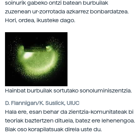
soinurik gabeko ontzi batean burbuilak
zuzenean ur-zorrotada azkarrez bonbardatzea.
Hori, ordea, ikusteke dago.
Hainbat burbuilak sortutako sonoluminiszentzia.
D. Flannigan/K. Suslick, UIUC
Hala ere, esan behar da zientzia-komunitateak bi
teoriak baztertzen dituela, batez ere lehenengoa.
Biak oso korapilatsuak direla uste du.