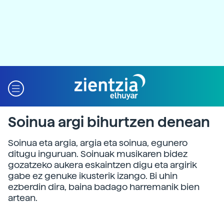
Soinua argi bihurtzen denean
Soinua eta argia, argia eta soinua, egunero
ditugu inguruan. Soinuak musikaren bidez
gozatzeko aukera eskaintzen digu eta argirik
gabe ez genuke ikusterik izango. Bi uhin
ezberdin dira, baina badago harremanik bien
artean.