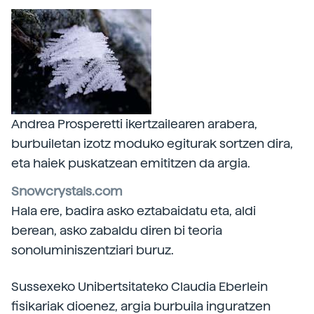
Andrea Prosperetti ikertzailearen arabera,
burbuiletan izotz moduko egiturak sortzen dira,
eta haiek puskatzean emititzen da argia.
Snowcrystals.com
Hala ere, badira asko eztabaidatu eta, aldi
berean, asko zabaldu diren bi teoria
sonoluminiszentziari buruz.
Sussexeko Unibertsitateko Claudia Eberlein
fisikariak dioenez, argia burbuila inguratzen