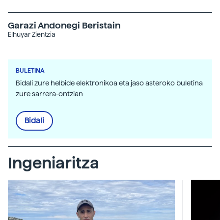
Garazi Andonegi Beristain
Elhuyar Zientzia
BULETINA
Bidali zure helbide elektronikoa eta jaso asteroko buletina
zure sarrera-ontzian
Bidali
Ingeniaritza