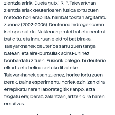
zientzialaririk. Duela gutxi, R. P. Taleyarkhan
zientzialariak deuterioaren fusioa lortu zuen
metodo hori erabilita, hainbat tokitan argitaratu
zuenez (2002-2005). Deuterioa hidrogenoaren
isotopo bat da. Nukleoan protoi bat eta neutroi
bat ditu, eta inguruan elektroi bat biraka.
Taleyarkhanek deuterioa sartu zuen tanga
batean, eta aire-burbuilak soinu-uhinez
bonbardatu zituen. Fusiorik balego, bi deuterio
elkartu eta helioa sortuko litzateke.
Taleyarkhanek esan zuenez, horixe lortu zuen
berak, baina esperimentu horiek ezin izan dira
errepikatu haren laborategitik kanpo, ezta
frogatu ere; beraz, zalantzan jartzen dira haren
emaitzak.