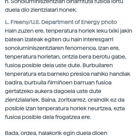
n. Sonoluminiszentzian oinarrituta fusioa lortu
duela dio zientzialari honek.
L. Freeny/U.S. Department of Energy photo
Hain zuzen ere, tenperatura horiek leku txiki jakin
batean izateak egiten du hain interesgarri
sonoluminiszentziaren fenomenoa. Izan ere,
tenperatura horietan, ontzia bera berotu gabe,
fusioa posible dela uste dute. Burbuilaren
tenperatura eta barneko presioa nahiko handiak
badira, burbuila ñimiñoen barruan fusioa
gertatzeko aukera dagoela uste dute
zientzialariek. Baina, zoritxarrez, oraindik ez da
posible izan tenperatura horiek neurtzea, ezta
fusioa posible dela frogatzea ere.
Bada, ordea, halakorik egin duela dioen