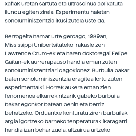
xaflak uretan sartuta eta ultrasoinua aplikatuta
ilundu egiten zirela. Esperimentu haietan
sonoluminiszentzia ikusi zutela uste da.
Berrogeita hamar urte geroago, 1989an,
Mississippi Unibertsitateko irakasle zen
Lawrence Crum-ek eta haren doktoregai Felipe
Gaitan-ek aurrerapauso handia eman zuten
sonoluminiszentziari dagokionez. Burbuila bakar
baten sonoluminiszentzia eragitea lortu zuten
esperimentalki. Horrek aukera eman zien
fenomenoa elkarrekintzarik gabeko burbuila
bakar egonkor batean behin eta berriz
behatzeko. Orduantxe konturatu ziren burbuilak
argia igortzeko barneko tenperaturak ikaragarri
handia izan behar zuela, altzairua urtzeko