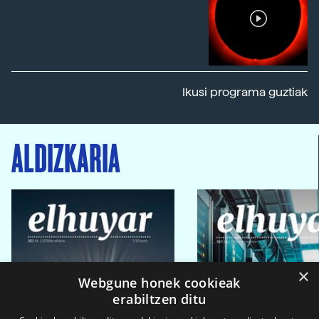
Ikusi programa guztiak
ALDIZKARIA
×
Webgune honek cookieak
erabiltzen ditu