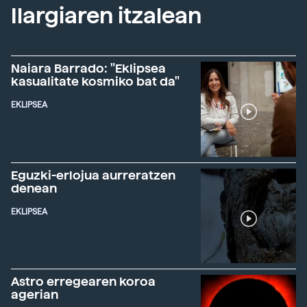
Ilargiaren itzalean
Naiara Barrado: "Eklipsea
kasualitate kosmiko bat da"
EKLIPSEA
Eguzki-erlojua aurreratzen
denean
EKLIPSEA
Astro erregearen koroa
agerian