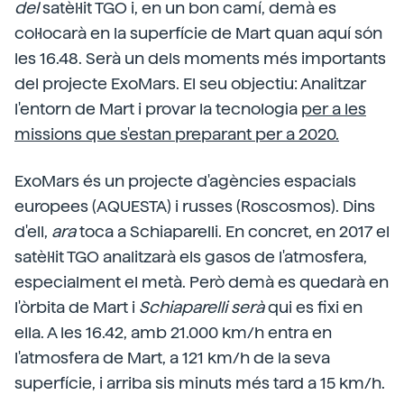
del
satèl·lit TGO i, en un bon camí, demà es
col·locarà en la superfície de Mart quan aquí són
les 16.48. Serà un dels moments més importants
del projecte ExoMars. El seu objectiu: Analitzar
l'entorn de Mart i provar la tecnologia
per a les
missions que s'estan preparant per a 2020.
ExoMars és un projecte d'agències espacials
europees (AQUESTA) i russes (Roscosmos). Dins
d'ell,
ara
toca a Schiaparelli. En concret, en 2017 el
satèl·lit TGO analitzarà els gasos de l'atmosfera,
especialment el metà. Però demà es quedarà en
l'òrbita de Mart i
Schiaparelli serà
qui es fixi en
ella. A les 16.42, amb 21.000 km/h entra en
l'atmosfera de Mart, a 121 km/h de la seva
superfície, i arriba sis minuts més tard a 15 km/h.