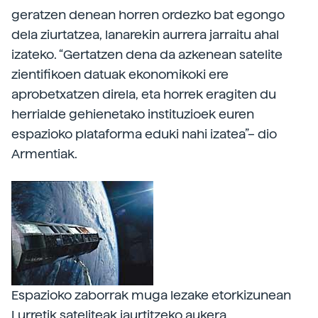
geratzen denean horren ordezko bat egongo
dela ziurtatzea, lanarekin aurrera jarraitu ahal
izateko. “Gertatzen dena da azkenean satelite
zientifikoen datuak ekonomikoki ere
aprobetxatzen direla, eta horrek eragiten du
herrialde gehienetako instituzioek euren
espazioko plataforma eduki nahi izatea”– dio
Armentiak.
Espazioko zaborrak muga lezake etorkizunean
Lurretik sateliteak jaurtitzeko aukera.