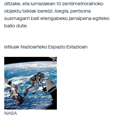
ditzake, eta lurrazalean 10 zentimetrorainoko
objektu txikiak bereizi. Alegia, pertsona
susmagarri bati etengabeko jarraipena egiteko
balio dute.
Istiluak Nazioarteko Espazio Estazioan
NASA