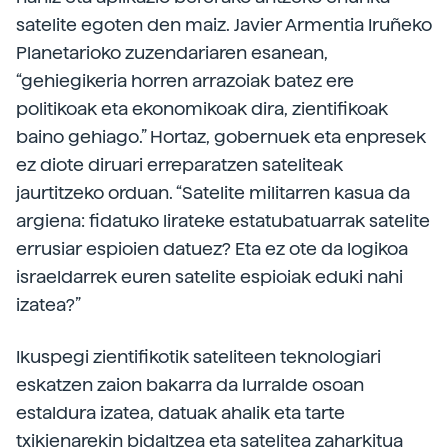
satelite egoten den maiz. Javier Armentia Iruñeko
Planetarioko zuzendariaren esanean,
“gehiegikeria horren arrazoiak batez ere
politikoak eta ekonomikoak dira, zientifikoak
baino gehiago.” Hortaz, gobernuek eta enpresek
ez diote diruari erreparatzen sateliteak
jaurtitzeko orduan. “Satelite militarren kasua da
argiena: fidatuko lirateke estatubatuarrak satelite
errusiar espioien datuez? Eta ez ote da logikoa
israeldarrek euren satelite espioiak eduki nahi
izatea?”
Ikuspegi zientifikotik sateliteen teknologiari
eskatzen zaion bakarra da lurralde osoan
estaldura izatea, datuak ahalik eta tarte
txikienarekin bidaltzea eta satelitea zaharkitua