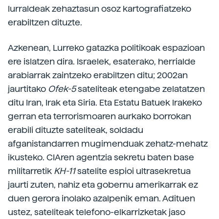
lurraldeak zehaztasun osoz kartografiatzeko
erabiltzen dituzte.
Azkenean, Lurreko gatazka politikoak espazioan
ere islatzen dira. Israelek, esaterako, herrialde
arabiarrak zaintzeko erabiltzen ditu; 2002an
jaurtitako
Ofek-5
sateliteak etengabe zelatatzen
ditu Iran, Irak eta Siria. Eta Estatu Batuek Irakeko
gerran eta terrorismoaren aurkako borrokan
erabili dituzte sateliteak, soldadu
afganistandarren mugimenduak zehatz-mehatz
ikusteko. CIAren agentzia sekretu baten base
militarretik
KH-11
satelite espioi ultrasekretua
jaurti zuten, nahiz eta gobernu amerikarrak ez
duen gerora inolako azalpenik eman. Adituen
ustez, sateliteak telefono-elkarrizketak jaso