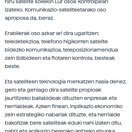
hiru satelite soilekin Lur osoa ‘kontrolpean’
izateko. Komunikazio-sateliteetarako oso
aproposa da, beraz.
Erabilerak oso azkar ari dira ugaritzen:
teledetekzioa, telefono higikorren satelite
bidezko komunikazioa, teleposizionamendua
zein ibilbideen eta flotaren kontrola, besteak
beste.
Eta sateliteen teknologia merkatzen hasia denez,
gero eta gehiago dira satelite propioak
jaurtitzeko baliabideak dituzten enpresak eta
herrialdeak. Azken finean, inplikazio ekonomiko
zein estrategiko nabariak dituzte, eta herrialde
bakoitzak bere sateliteak eduki nahi izaten ditu,
nahiz eta aplikazio bererako antzeko ehunka