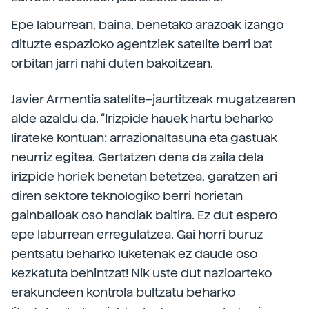
Epe laburrean, baina, benetako arazoak izango
dituzte espazioko agentziek satelite berri bat
orbitan jarri nahi duten bakoitzean.
Javier Armentia satelite–jaurtitzeak mugatzearen
alde azaldu da. “Irizpide hauek hartu beharko
lirateke kontuan: arrazionaltasuna eta gastuak
neurriz egitea. Gertatzen dena da zaila dela
irizpide horiek benetan betetzea, garatzen ari
diren sektore teknologiko berri horietan
gainbalioak oso handiak baitira. Ez dut espero
epe laburrean erregulatzea. Gai horri buruz
pentsatu beharko luketenak ez daude oso
kezkatuta behintzat! Nik uste dut nazioarteko
erakundeen kontrola bultzatu beharko