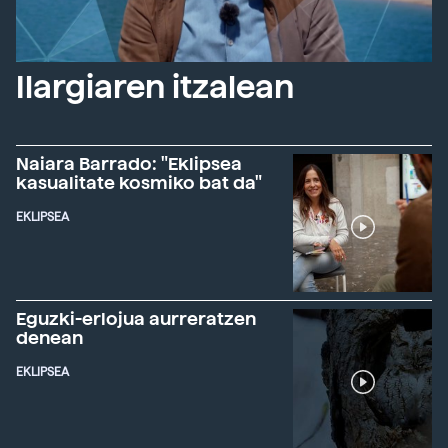
Ilargiaren itzalean
Naiara Barrado: "Eklipsea
kasualitate kosmiko bat da"
EKLIPSEA
Eguzki-erlojua aurreratzen
denean
EKLIPSEA