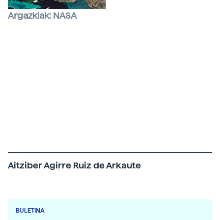
Argazkiak: NASA
Orografia
Ikerketa zientifikoak egiteko oinarrizko lan-tresna
bihurtu dira sateliteak. Argazkian, ozeanoen
topografia. Lurreko txokorik ezkutuenek ere
agerian uzten dute beren edertasuna satelite
horien aurrean. Irudietan, Islandiaren
mendebaldeko fiordoak, Bahama uharteak eta
Ginea Bissau.
Aitziber Agirre Ruiz de Arkaute
Biokimikan doktorea. Elhuyar Zientziako erredaktorea.
BULETINA