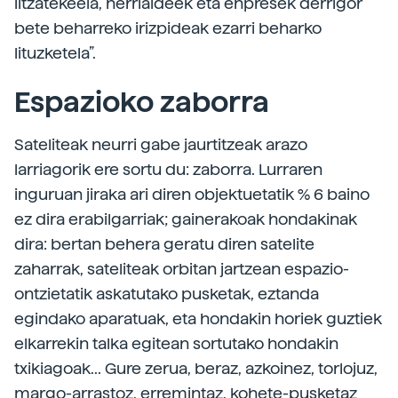
litzatekeela, herrialdeek eta enpresek derrigor
bete beharreko irizpideak ezarri beharko
lituzketela”.
Espazioko zaborra
Sateliteak neurri gabe jaurtitzeak arazo
larriagorik ere sortu du: zaborra. Lurraren
inguruan jiraka ari diren objektuetatik % 6 baino
ez dira erabilgarriak; gainerakoak hondakinak
dira: bertan behera geratu diren satelite
zaharrak, sateliteak orbitan jartzean espazio-
ontzietatik askatutako pusketak, eztanda
egindako aparatuak, eta hondakin horiek guztiek
elkarrekin talka egitean sortutako hondakin
txikiagoak... Gure zerua, beraz, azkoinez, torlojuz,
margo-arrastoz, erremintaz, kohete-pusketaz