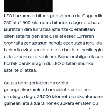
LEO Lurraren orbitarik gertukoena da. Gugandik
250 eta 1.500 kilometro bitartera dago, eta hara
jaurtitzen dira lurrazala aztertzeko erabiltzen
diren satelite gehienak. Haiei esker Lurraren
orografia zehaztasun handiz ezagutzea lortu da,
txokorik ezkutuenek ere ezin baitiete ihesik egin,
ezta ozeano azpikoek ere. Baina erabilgarritasun
horrek berak eragin du LEO orbitan ehunka
satelite pilatzea.
Gauza bera gertatzen da orbita
geoegonkorrarekin. Lurrazaletik askoz ere
urrutiago dago, 36.000 kilometrora ekuatorearen
gainean, eta altuera horrek aukera ematen du