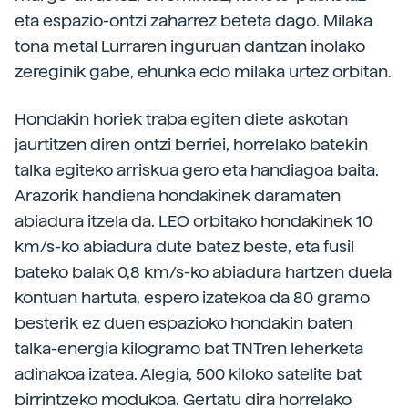
eta espazio-ontzi zaharrez beteta dago. Milaka
tona metal Lurraren inguruan dantzan inolako
zereginik gabe, ehunka edo milaka urtez orbitan.
Hondakin horiek traba egiten diete askotan
jaurtitzen diren ontzi berriei, horrelako batekin
talka egiteko arriskua gero eta handiagoa baita.
Arazorik handiena hondakinek daramaten
abiadura itzela da. LEO orbitako hondakinek 10
km/s-ko abiadura dute batez beste, eta fusil
bateko balak 0,8 km/s-ko abiadura hartzen duela
kontuan hartuta, espero izatekoa da 80 gramo
besterik ez duen espazioko hondakin baten
talka-energia kilogramo bat TNTren leherketa
adinakoa izatea. Alegia, 500 kiloko satelite bat
birrintzeko modukoa. Gertatu dira horrelako