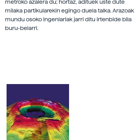
metroko azalera du; hortaz, adituek uste dute
milaka partikularekin egingo duela talka. Arazoak
mundu osoko ingeniariak jarri ditu irtenbide bila
buru-belarri.
Lurrari begira Lurraren Orbita Baxura jaurtitzen
dira Lurra behatzen duten ehunka sateliteak.
Handik begiztatzen dituzte Lurraren osasuna eta
edertasuna.