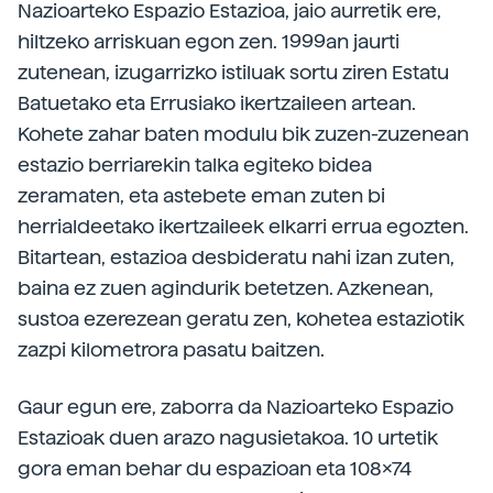
Nazioarteko Espazio Estazioa, jaio aurretik ere,
hiltzeko arriskuan egon zen. 1999an jaurti
zutenean, izugarrizko istiluak sortu ziren Estatu
Batuetako eta Errusiako ikertzaileen artean.
Kohete zahar baten modulu bik zuzen-zuzenean
estazio berriarekin talka egiteko bidea
zeramaten, eta astebete eman zuten bi
herrialdeetako ikertzaileek elkarri errua egozten.
Bitartean, estazioa desbideratu nahi izan zuten,
baina ez zuen agindurik betetzen. Azkenean,
sustoa ezerezean geratu zen, kohetea estaziotik
zazpi kilometrora pasatu baitzen.
Gaur egun ere, zaborra da Nazioarteko Espazio
Estazioak duen arazo nagusietakoa. 10 urtetik
gora eman behar du espazioan eta 108x74