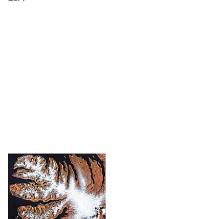
SMOS proiektua
Lurrazalaren hezetasuna eta ozeanoen
gazitasuna neurtu nahi ditu ESAren proiektu
berriak, erresoluzio handiko irudien bidez.
Horretarako, Lurrak igortzen duen
zarata elektromagnetikoa aztertzen du. Uraren
zikloaren eta meteorologiaren arteko harremana
hobeto ezagutu nahi du, eta, asmo horrekin,
Lurraren mapa osatuak
bidaliko ditu hiru egunez behin.