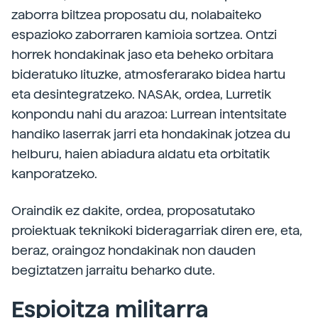
zaborra biltzea proposatu du, nolabaiteko
espazioko zaborraren kamioia sortzea. Ontzi
horrek hondakinak jaso eta beheko orbitara
bideratuko lituzke, atmosferarako bidea hartu
eta desintegratzeko. NASAk, ordea, Lurretik
konpondu nahi du arazoa: Lurrean intentsitate
handiko laserrak jarri eta hondakinak jotzea du
helburu, haien abiadura aldatu eta orbitatik
kanporatzeko.
Oraindik ez dakite, ordea, proposatutako
proiektuak teknikoki bideragarriak diren ere, eta,
beraz, oraingoz hondakinak non dauden
begiztatzen jarraitu beharko dute.
Espioitza militarra