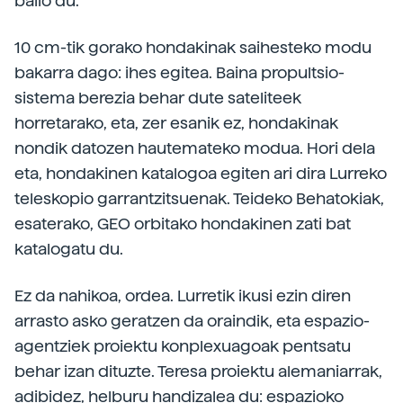
balio du.
10 cm-tik gorako hondakinak saihesteko modu
bakarra dago: ihes egitea. Baina propultsio-
sistema berezia behar dute sateliteek
horretarako, eta, zer esanik ez, hondakinak
nondik datozen hautemateko modua. Hori dela
eta, hondakinen katalogoa egiten ari dira Lurreko
teleskopio garrantzitsuenak. Teideko Behatokiak,
esaterako, GEO orbitako hondakinen zati bat
katalogatu du.
Ez da nahikoa, ordea. Lurretik ikusi ezin diren
arrasto asko geratzen da oraindik, eta espazio-
agentziek proiektu konplexuagoak pentsatu
behar izan dituzte. Teresa proiektu alemaniarrak,
adibidez, helburu handizalea du: espazioko