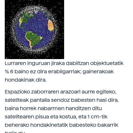
Lurraren inguruan jiraka dabiltzan objektuetatik
% 6 baino ez dira erabilgarriak; gainerakoak
hondakinak dira.
Espazioko zaborraren arazoari aurre egiteko,
sateliteak pantaila sendoz babesten hasi dira,
baina horrek nabarmen handitzen ditu
satelitearen pisua eta kostua, eta 1 cm-tik
beherako hondakinetatik babesteko bakarrik