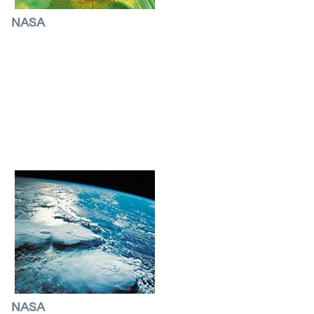
NASA
Atmosfera
Atmosferari begira dauden sateliteek
mundua harri eta zur utzi zuten agerian jarri
zutenean ozono-geruzan sortutako zulo batek
kolokan jar zezakeela
Lurreko bizia.
NASA