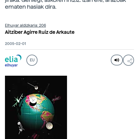
ematen hasiak dira.
Elhuyar aldizkaria: 206
Aitziber Agirre Ruiz de Arkaute
2005-02-01
EU