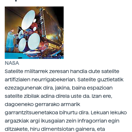
NASA
Satelite militarrek zeresan handia dute satelite
artifizialen neurrigabekerian. Satelite guztietatik
ezezagunenak dira, jakina, baina espazioan
satelite zibilak adina direla uste da. Izan ere,
dagoeneko gerrarako armarik
garrantzitsuenetakoa bihurtu dira. Lekuan lekuko
argazkiak argi ikusgaian zein infragorrian egin
ditzakete, hiru dimentsiotan gainera, eta