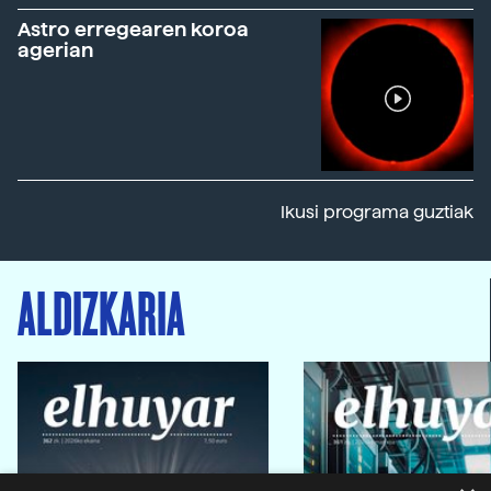
Astro erregearen koroa
agerian
Ikusi programa guztiak
ALDIZKARIA