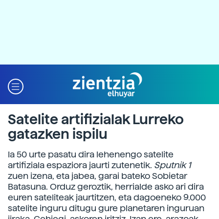
Satelite artifizialak Lurreko
gatazken ispilu
Ia 50 urte pasatu dira lehenengo satelite
artifiziala espaziora jaurti zutenetik.
Sputnik 1
zuen izena, eta jabea, garai bateko Sobietar
Batasuna. Orduz geroztik, herrialde asko ari dira
euren sateliteak jaurtitzen, eta dagoeneko 9.000
satelite inguru ditugu gure planetaren inguruan
jiraka. Gehiegi, askoren iritziz. Izan ere, arazoak