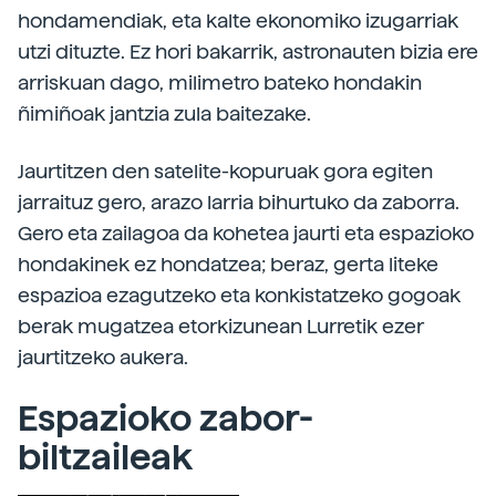
hondamendiak, eta kalte ekonomiko izugarriak
utzi dituzte. Ez hori bakarrik, astronauten bizia ere
arriskuan dago, milimetro bateko hondakin
ñimiñoak jantzia zula baitezake.
Jaurtitzen den satelite-kopuruak gora egiten
jarraituz gero, arazo larria bihurtuko da zaborra.
Gero eta zailagoa da kohetea jaurti eta espazioko
hondakinek ez hondatzea; beraz, gerta liteke
espazioa ezagutzeko eta konkistatzeko gogoak
berak mugatzea etorkizunean Lurretik ezer
jaurtitzeko aukera.
Espazioko zabor-
biltzaileak