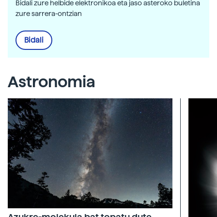
Bidali zure helbide elektronikoa eta jaso asteroko buletina
zure sarrera-ontzian
Bidali
Astronomia
Azukre-molekula bat topatu dute