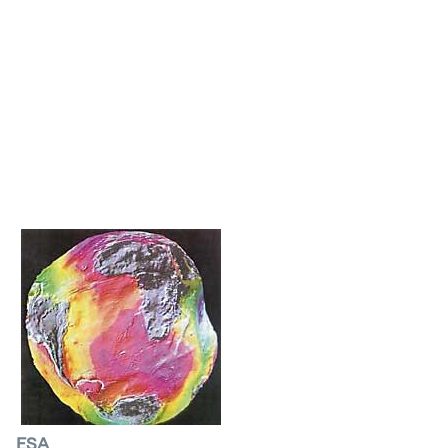
Klimaren gorabeherak
Satelite meteorologikoei esker, klima-ezbeharrak
prebenitzeko sarea sortu da, eta unean uneko
informazioa jaso daiteke munduko edozein
txokotan. Harrigarria da: ekaitzik arriskutsuenek
Lurrean hondamendia sortzen duten bitartean,
sateliteak inoizko irudirik ederrenak hartzen ditu.
ESA