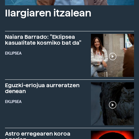
Ilargiaren itzalean
Naiara Barrado: "Eklipsea
kasualitate kosmiko bat da"
EKLIPSEA
Eguzki-erlojua aurreratzen
denean
EKLIPSEA
Astro erregearen koroa