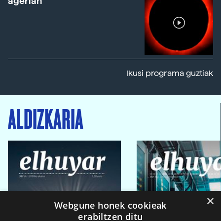
agerian
Ikusi programa guztiak
ALDIZKARIA
×
Webgune honek cookieak
erabiltzen ditu