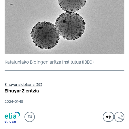
Kataluniako Bioingeniaritza Institutua (IBEC)
Elhuyar aldizkaria: 353
Elhuyar Zientzia
2024-01-18
EU