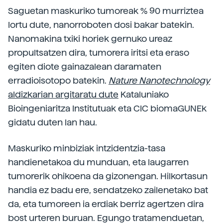
Saguetan maskuriko tumoreak % 90 murriztea
lortu dute, nanorroboten dosi bakar batekin.
Nanomakina txiki horiek gernuko ureaz
propultsatzen dira, tumorera iritsi eta eraso
egiten diote gainazalean daramaten
erradioisotopo batekin.
Nature Nanotechnology
aldizkarian argitaratu dute
Kataluniako
Bioingeniaritza Institutuak eta CIC biomaGUNEk
gidatu duten lan hau.
Maskuriko minbiziak intzidentzia-tasa
handienetakoa du munduan, eta laugarren
tumorerik ohikoena da gizonengan. Hilkortasun
handia ez badu ere, sendatzeko zailenetako bat
da, eta tumoreen ia erdiak berriz agertzen dira
bost urteren buruan. Egungo tratamenduetan,