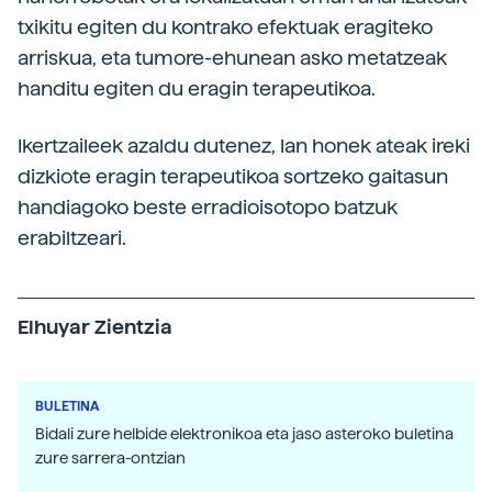
txikitu egiten du kontrako efektuak eragiteko
arriskua, eta tumore-ehunean asko metatzeak
handitu egiten du eragin terapeutikoa.
Ikertzaileek azaldu dutenez, lan honek ateak ireki
dizkiote eragin terapeutikoa sortzeko gaitasun
handiagoko beste erradioisotopo batzuk
erabiltzeari.
Elhuyar Zientzia
BULETINA
Bidali zure helbide elektronikoa eta jaso asteroko buletina
zure sarrera-ontzian