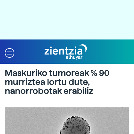
Maskuriko tumoreak % 90
murriztea lortu dute,
nanorrobotak erabiliz