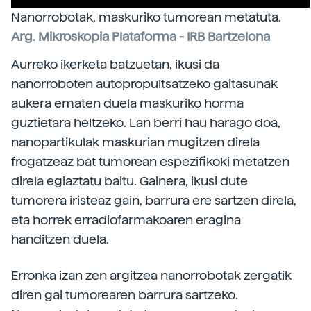
Nanorrobotak, maskuriko tumorean metatuta.
Arg. Mikroskopia Plataforma - IRB Bartzelona
Aurreko ikerketa batzuetan, ikusi da
nanorroboten autopropultsatzeko gaitasunak
aukera ematen duela maskuriko horma
guztietara heltzeko. Lan berri hau harago doa,
nanopartikulak maskurian mugitzen direla
frogatzeaz bat tumorean espezifikoki metatzen
direla egiaztatu baitu. Gainera, ikusi dute
tumorera iristeaz gain, barrura ere sartzen direla,
eta horrek erradiofarmakoaren eragina
handitzen duela.
Erronka izan zen argitzea nanorrobotak zergatik
diren gai tumorearen barrura sartzeko.