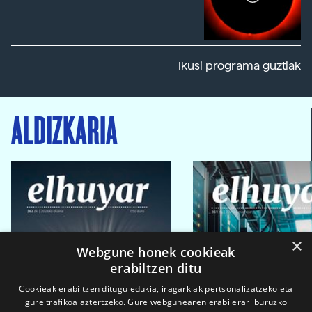
Ikusi programa guztiak
ALDIZKARIA
×
Webgune honek cookieak
erabiltzen ditu
Cookieak erabiltzen ditugu edukia, iragarkiak pertsonalizatzeko eta
gure trafikoa aztertzeko. Gure webgunearen erabilerari buruzko