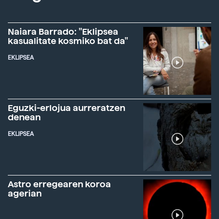
Naiara Barrado: "Eklipsea
kasualitate kosmiko bat da"
EKLIPSEA
Eguzki-erlojua aurreratzen
denean
EKLIPSEA
Astro erregearen koroa
agerian