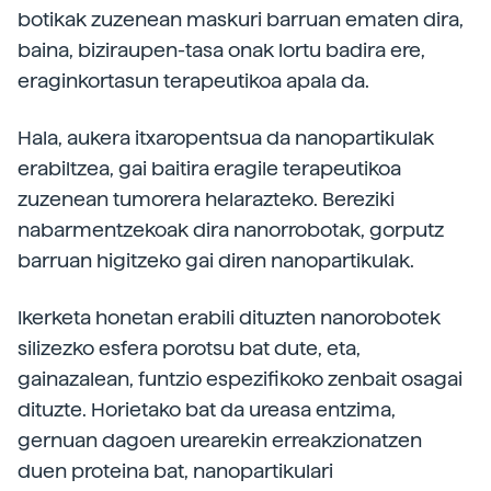
botikak zuzenean maskuri barruan ematen dira,
baina, biziraupen-tasa onak lortu badira ere,
eraginkortasun terapeutikoa apala da.
Hala, aukera itxaropentsua da nanopartikulak
erabiltzea, gai baitira eragile terapeutikoa
zuzenean tumorera helarazteko. Bereziki
nabarmentzekoak dira nanorrobotak, gorputz
barruan higitzeko gai diren nanopartikulak.
Ikerketa honetan erabili dituzten nanorobotek
silizezko esfera porotsu bat dute, eta,
gainazalean, funtzio espezifikoko zenbait osagai
dituzte. Horietako bat da ureasa entzima,
gernuan dagoen urearekin erreakzionatzen
duen proteina bat, nanopartikulari