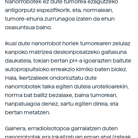
Nanorrobotek ez dute tumorea ezagutzeko
antigorputz espezifikorik, eta, normalean,
tumore-ehuna zurrunagoa izaten da ehun
osasuntsua baino.
Ikusi dute nanorrobot horiek tumorearen zelulaz
kanpoko matrizea deskonposatzeko gaitasuna
daukatela, tokian bertan pH-a igoarazten baitute
autopropultsioko erreakzio kimiko baten bidez.
Hala, ikertzaileek ondorioztatu dute
nanorrobotek talka egiten dutela urotelioarekin,
horma bat balitz bezalaxe, baina tumorean,
hanpatuagoa denez, sartu egiten direla, eta
bertan metatzen.
Gainera, erradioisotopoa garraiatzen duten
nanorrobotak era lokalizatuan eman ahal izateak