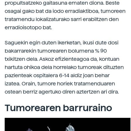
propultsatzeko gaitasuna ematen diona. Beste
osagai gako bat da iodo erradiaktiboa, tumoreen
tratamendu lokalizaturako sarri erabiltzen den
erradioisotopo bat.
Saguekin egin duten ikerketan, ikusi dute dosi
bakarrarekin tumorearen bolumena % 90
txikitzen dela. Askoz efizienteagoa da, kontuan
hartuta ohikoa dela horrelako tumoreak dituzten
pazienteak ospitalera 6-14 aldiz joan behar
izatea. Orain, tumore horiek tratamenduaren
ostean berriz agertuko diren aztertzen ari dira.
Tumorearen barruraino