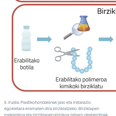
5. irudia. Plastikohondakinak jaso eta instalazio
egokietara eramaten dira birziklatzeko. Birziklapen
mekanikoa eta birziklapen kimikoa zeharo desberdinak