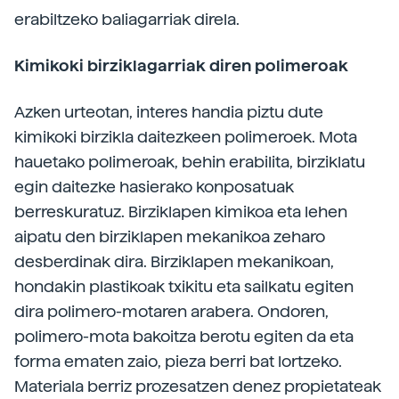
erabiltzeko baliagarriak direla.
Kimikoki birziklagarriak diren polimeroak
Azken urteotan, interes handia piztu dute
kimikoki birzikla daitezkeen polimeroek. Mota
hauetako polimeroak, behin erabilita, birziklatu
egin daitezke hasierako konposatuak
berreskuratuz. Birziklapen kimikoa eta lehen
aipatu den birziklapen mekanikoa zeharo
desberdinak dira. Birziklapen mekanikoan,
hondakin plastikoak txikitu eta sailkatu egiten
dira polimero-motaren arabera. Ondoren,
polimero-mota bakoitza berotu egiten da eta
forma ematen zaio, pieza berri bat lortzeko.
Materiala berriz prozesatzen denez propietateak