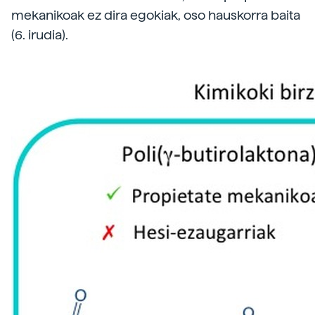
mekanikoak ez dira egokiak, oso hauskorra baita
(6. irudia).