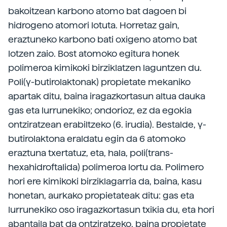
bakoitzean karbono atomo bat dagoen bi
hidrogeno atomori lotuta. Horretaz gain,
eraztuneko karbono bati oxigeno atomo bat
lotzen zaio. Bost atomoko egitura honek
polimeroa kimikoki birziklatzen laguntzen du.
Poli(γ-butirolaktonak) propietate mekaniko
apartak ditu, baina iragazkortasun altua dauka
gas eta lurrunekiko; ondorioz, ez da egokia
ontziratzean erabiltzeko (6. irudia). Bestalde, γ-
butirolaktona eraldatu egin da 6 atomoko
eraztuna txertatuz, eta, hala, poli(trans-
hexahidroftalida) polimeroa lortu da. Polimero
hori ere kimikoki birziklagarria da, baina, kasu
honetan, aurkako propietateak ditu: gas eta
lurrunekiko oso iragazkortasun txikia du, eta hori
abantaila bat da ontziratzeko, baina propietate