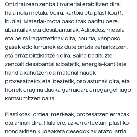
Ontziratzean zenbait material erabiltzen dira,
hala nola metala, beira, kartoia eta plastikoa (1.
irudia). Material-mota bakoitzak baditu bere
abantailak eta desabantailak. Adibidez, metala
eta beira iragaztezinak dira, hau da, kanpoko
gasek edo lurrunek ez dute ontzia zeharkatzen,
eta erraz birziklatzen dira. Baina badituzte
zenbait desabantaila: batetik, energia-kantitate
handia xahutzen da material hauek
prozesatzeko, eta, bestetik, oso astunak dira, eta
horrek eragina dauka garraioan, erregai gehiago
kontsumitzen baita.
Plastikoak, ordea, merkeak, prozesatzen errazak
eta arinak dira. Hala ere, azken urteetan, plastiko-
hondakinen kudeaketa desegokiak arazo larria