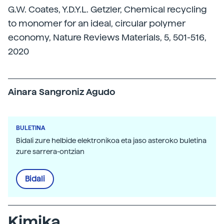
G.W. Coates, Y.D.Y.L. Getzler, Chemical recycling
to monomer for an ideal, circular polymer
economy, Nature Reviews Materials, 5, 501-516,
2020
Ainara Sangroniz Agudo
BULETINA
Bidali zure helbide elektronikoa eta jaso asteroko buletina
zure sarrera-ontzian
Bidali
Kimika