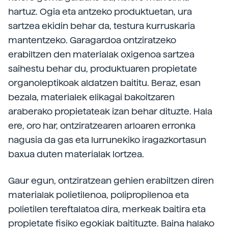
hartuz. Ogia eta antzeko produktuetan, ura
sartzea ekidin behar da, testura kurruskaria
mantentzeko. Garagardoa ontziratzeko
erabiltzen den materialak oxigenoa sartzea
saihestu behar du, produktuaren propietate
organoleptikoak aldatzen baititu. Beraz, esan
bezala, materialek elikagai bakoitzaren
araberako propietateak izan behar dituzte. Hala
ere, oro har, ontziratzearen arloaren erronka
nagusia da gas eta lurrunekiko iragazkortasun
baxua duten materialak lortzea.
Gaur egun, ontziratzean gehien erabiltzen diren
materialak polietilenoa, polipropilenoa eta
polietilen tereftalatoa dira, merkeak baitira eta
propietate fisiko egokiak baitituzte. Baina halako