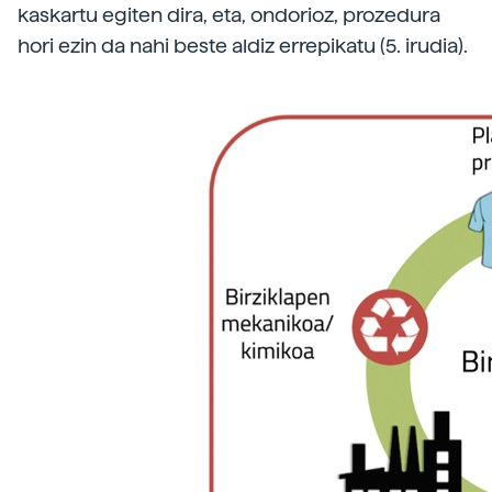
kaskartu egiten dira, eta, ondorioz, prozedura
hori ezin da nahi beste aldiz errepikatu (5. irudia).