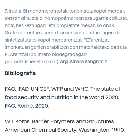
7. irudia. Bi monomeromotak konbinatuz kopolimeroak
lortzen dira, eta bi homopolimeroen ezaugarriak dituzte,
hots, hesi-ezaugarri eta propietate mekaniko onak.
Grafikoan ur-lurrunaren transmisio-abiadura ageri da
sintetizatutako kopolimeroarentzat, PETarentzat
(merkatuan gehien erabiltzen den materialetako bat) eta
PLArentzat (polimero biodegradagarri
garrantzitsuenetako bat).
Arg. Ainara Sangroniz
Bibliografia
FAO, IFAD, UNICEF, WFP and WHO, The state of
food security and nutrition in the world 2020.
FAO, Rome, 2020.
W.J. Koros, Barrier Polymers and Structures.
American Chemical Society, Washington, 1990.