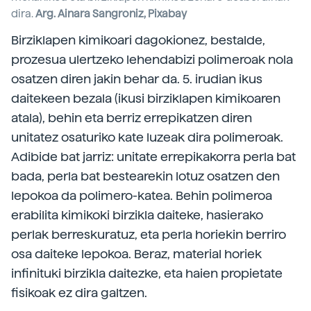
dira.
Arg. Ainara Sangroniz, Pixabay
Birziklapen kimikoari dagokionez, bestalde,
prozesua ulertzeko lehendabizi polimeroak nola
osatzen diren jakin behar da. 5. irudian ikus
daitekeen bezala (ikusi birziklapen kimikoaren
atala), behin eta berriz errepikatzen diren
unitatez osaturiko kate luzeak dira polimeroak.
Adibide bat jarriz: unitate errepikakorra perla bat
bada, perla bat bestearekin lotuz osatzen den
lepokoa da polimero-katea. Behin polimeroa
erabilita kimikoki birzikla daiteke, hasierako
perlak berreskuratuz, eta perla horiekin berriro
osa daiteke lepokoa. Beraz, material horiek
infinituki birzikla daitezke, eta haien propietate
fisikoak ez dira galtzen.