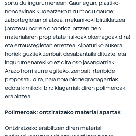
sortu du ingurumenean. Gaur egun, plastiko-
hondakinak kudeatzeko hiru modu daude:
zabortegietan pilatzea, mekanikoki birziklatzea
(prozesu horren ondorioz lortzen den
materialaren propietate fisikoak okerragoak dira)
eta erraustegietan erretzea. Aipaturiko aukera
horiek guztiek zenbait desabantaila dituzte, eta
ingurumenarekiko ez dira oso jasangarriak.
Arazo horri aurre egiteko, zenbait irtenbide
proposatu dira, hala nola biodegradagarriak
edota kimikoki birziklagarriak diren polimeroak
erabiltzea.
Polimeroak: ontziratzeko material apartak
Ontziratzeko erabiltzen diren material