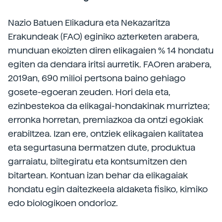
Nazio Batuen Elikadura eta Nekazaritza
Erakundeak (FAO) eginiko azterketen arabera,
munduan ekoizten diren elikagaien % 14 hondatu
egiten da dendara iritsi aurretik. FAOren arabera,
2019an, 690 milioi pertsona baino gehiago
gosete-egoeran zeuden. Hori dela eta,
ezinbestekoa da elikagai-hondakinak murriztea;
erronka horretan, premiazkoa da ontzi egokiak
erabiltzea. Izan ere, ontziek elikagaien kalitatea
eta segurtasuna bermatzen dute, produktua
garraiatu, biltegiratu eta kontsumitzen den
bitartean. Kontuan izan behar da elikagaiak
hondatu egin daitezkeela aldaketa fisiko, kimiko
edo biologikoen ondorioz.