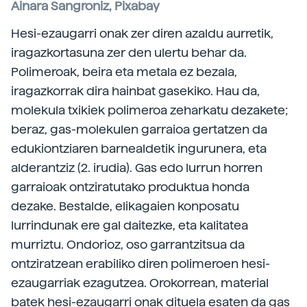
Ainara Sangroniz, Pixabay
Hesi-ezaugarri onak zer diren azaldu aurretik,
iragazkortasuna zer den ulertu behar da.
Polimeroak, beira eta metala ez bezala,
iragazkorrak dira hainbat gasekiko. Hau da,
molekula txikiek polimeroa zeharkatu dezakete;
beraz, gas-molekulen garraioa gertatzen da
edukiontziaren barnealdetik ingurunera, eta
alderantziz (2. irudia). Gas edo lurrun horren
garraioak ontziratutako produktua honda
dezake. Bestalde, elikagaien konposatu
lurrindunak ere gal daitezke, eta kalitatea
murriztu. Ondorioz, oso garrantzitsua da
ontziratzean erabiliko diren polimeroen hesi-
ezaugarriak ezagutzea. Orokorrean, material
batek hesi-ezaugarri onak dituela esaten da gas