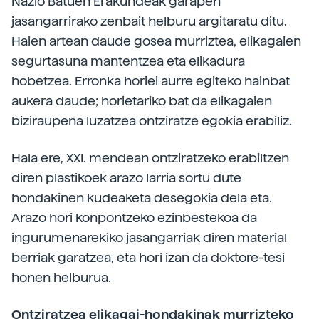
Nazio Batuen Erakundeak garapen
jasangarrirako zenbait helburu argitaratu ditu.
Haien artean daude gosea murriztea, elikagaien
segurtasuna mantentzea eta elikadura
hobetzea. Erronka horiei aurre egiteko hainbat
aukera daude; horietariko bat da elikagaien
biziraupena luzatzea ontziratze egokia erabiliz.
Hala ere, XXI. mendean ontziratzeko erabiltzen
diren plastikoek arazo larria sortu dute
hondakinen kudeaketa desegokia dela eta.
Arazo hori konpontzeko ezinbestekoa da
ingurumenarekiko jasangarriak diren material
berriak garatzea, eta hori izan da doktore-tesi
honen helburua.
Ontziratzea elikagai-hondakinak murrizteko