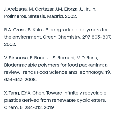
J. Areizaga, M. Cortázar, J.M. Elorza, J.J. Iruin,
Polímeros. Síntesis, Madrid, 2002.
R.A. Gross, B. Kalra, Biodegradable polymers for
the environment, Green Chemistry, 297, 803–807,
2002.
V. Siracusa, P. Rocculi, S. Romani, M.D. Rosa,
Biodegradable polymers for food packaging: a
review, Trends Food Science and Technology, 19,
634-643, 2008.
X. Tang, E.Y.X. Chen, Toward infinitely recyclable
plastics derived from renewable cyclic esters.
Chem, 5, 284-312, 2019.