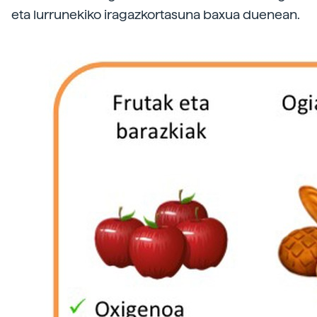
eta lurrunekiko iragazkortasuna baxua duenean.