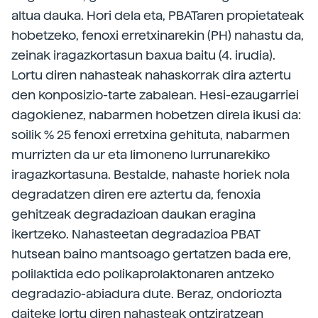
altua dauka. Hori dela eta, PBATaren propietateak
hobetzeko, fenoxi erretxinarekin (PH) nahastu da,
zeinak iragazkortasun baxua baitu (4. irudia).
Lortu diren nahasteak nahaskorrak dira aztertu
den konposizio-tarte zabalean. Hesi-ezaugarriei
dagokienez, nabarmen hobetzen direla ikusi da:
soilik % 25 fenoxi erretxina gehituta, nabarmen
murrizten da ur eta limoneno lurrunarekiko
iragazkortasuna. Bestalde, nahaste horiek nola
degradatzen diren ere aztertu da, fenoxia
gehitzeak degradazioan daukan eragina
ikertzeko. Nahasteetan degradazioa PBAT
hutsean baino mantsoago gertatzen bada ere,
polilaktida edo polikaprolaktonaren antzeko
degradazio-abiadura dute. Beraz, ondoriozta
daiteke lortu diren nahasteak ontziratzean