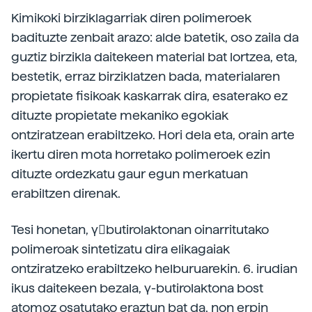
Kimikoki birziklagarriak diren polimeroek
badituzte zenbait arazo: alde batetik, oso zaila da
guztiz birzikla daitekeen material bat lortzea, eta,
bestetik, erraz birziklatzen bada, materialaren
propietate fisikoak kaskarrak dira, esaterako ez
dituzte propietate mekaniko egokiak
ontziratzean erabiltzeko. Hori dela eta, orain arte
ikertu diren mota horretako polimeroek ezin
dituzte ordezkatu gaur egun merkatuan
erabiltzen direnak.
Tesi honetan, γbutirolaktonan oinarritutako
polimeroak sintetizatu dira elikagaiak
ontziratzeko erabiltzeko helburuarekin. 6. irudian
ikus daitekeen bezala, γ-butirolaktona bost
atomoz osatutako eraztun bat da, non erpin