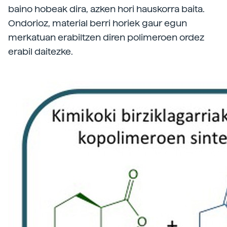
baino hobeak dira, azken hori hauskorra baita.
Ondorioz, material berri horiek gaur egun
merkatuan erabiltzen diren polimeroen ordez
erabil daitezke.