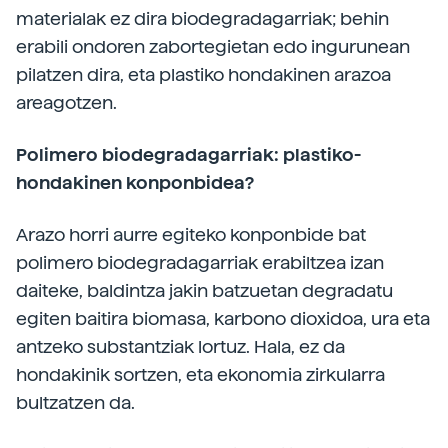
materialak ez dira biodegradagarriak; behin
erabili ondoren zabortegietan edo ingurunean
pilatzen dira, eta plastiko hondakinen arazoa
areagotzen.
Polimero biodegradagarriak: plastiko-
hondakinen konponbidea?
Arazo horri aurre egiteko konponbide bat
polimero biodegradagarriak erabiltzea izan
daiteke, baldintza jakin batzuetan degradatu
egiten baitira biomasa, karbono dioxidoa, ura eta
antzeko substantziak lortuz. Hala, ez da
hondakinik sortzen, eta ekonomia zirkularra
bultzatzen da.