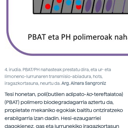
4. irudia. PBAT/PH nahasteak prestatu dira, eta ur- eta
limoneno-lurrunaren transmisio-abiadura, hots,
iragazkortasuna, neurtu da.
Arg. Ainara Sangroniz
Tesi honetan, poli(butilen adipato-
ko
-tereftalatoa)
(PBAT) polimero biodegradagarria aztertu da,
propietate mekaniko egokiak baititu ontziratzeko
erabilgarria izan dadin. Hesi-ezaugarriei
dagokienez, gas eta lurrunekiko iragazkortasun