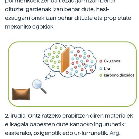
polimerikoek zenbait ezaugarri izan behar
dituzte: gardenak izan behar dute, hesi-
ezaugarri onak izan behar dituzte eta propietate
mekaniko egokiak.
2. irudia. Ontziratzeko erabiltzen diren materialek
elikagaia babesten dute kanpoko ingurunetik;
esaterako, oxigenotik edo ur-lurrunetik.
Arg.