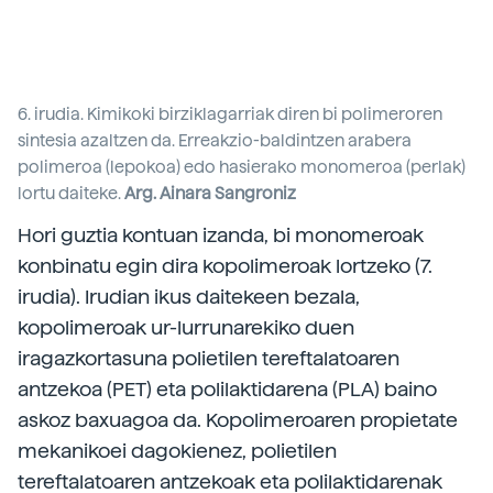
6. irudia. Kimikoki birziklagarriak diren bi polimeroren
sintesia azaltzen da. Erreakzio-baldintzen arabera
polimeroa (lepokoa) edo hasierako monomeroa (perlak)
lortu daiteke.
Arg. Ainara Sangroniz
Hori guztia kontuan izanda, bi monomeroak
konbinatu egin dira kopolimeroak lortzeko (7.
irudia). Irudian ikus daitekeen bezala,
kopolimeroak ur-lurrunarekiko duen
iragazkortasuna polietilen tereftalatoaren
antzekoa (PET) eta polilaktidarena (PLA) baino
askoz baxuagoa da. Kopolimeroaren propietate
mekanikoei dagokienez, polietilen
tereftalatoaren antzekoak eta polilaktidarenak