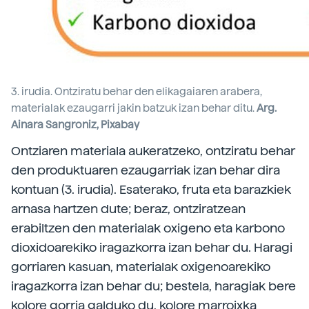
3. irudia. Ontziratu behar den elikagaiaren arabera,
materialak ezaugarri jakin batzuk izan behar ditu.
Arg.
Ainara Sangroniz, Pixabay
Ontziaren materiala aukeratzeko, ontziratu behar
den produktuaren ezaugarriak izan behar dira
kontuan (3. irudia). Esaterako, fruta eta barazkiek
arnasa hartzen dute; beraz, ontziratzean
erabiltzen den materialak oxigeno eta karbono
dioxidoarekiko iragazkorra izan behar du. Haragi
gorriaren kasuan, materialak oxigenoarekiko
iragazkorra izan behar du; bestela, haragiak bere
kolore gorria galduko du, kolore marroixka