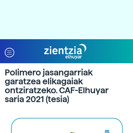
Polimero jasangarriak
garatzea elikagaiak
ontziratzeko. CAF-Elhuyar
saria 2021 (tesia)