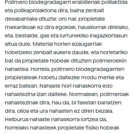
Polimero biodegradagarri erabilienak polilaktida
eta polikaprolaktona dira, baina zenbait
desabantaila dituzte: oro har, propietate
mekanikoak ez dira egokiak, hauskorrak direlako,
eta, bestalde, gas eta lurrunekiko iragazkortasun
altua dute. Material horien ezaugarriak
hobetzeko zenbait aukera daude, eta horietariko
bat da propietate hobeak dituzten polimeroekin
nahastea. Horrela, polimero biodegradagarrien
propietateak hobetu daitezke modu merke eta
erraz batean. Nahaste hori nahaskorra edo
nahastezina izan daiteke. Normalean, polimeroak
nahastezinak dira, hau da, bi fasetan banatzen
dira, olioa eta ura nahasten ez diren bezala.
Helburua nahaste nahaskorra lortzea da,
horrelako nahasteek propietate fisiko hobeak