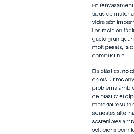
En l'envasament s
tipus de material
vidre són imperm
i es reciclen fà
gasta gran quanti
molt pesats, la 
combustible.
Els plàstics, no 
en els últims an
problema ambient
de plàstic: el di
material resultan
aquestes altern
sostenibles amb 
solucions com la