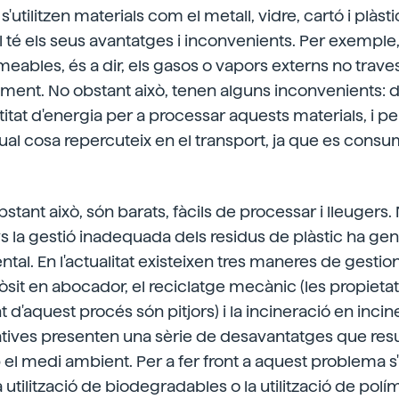
'utilitzen materials com el metall, vidre, cartó i plàsti
 té els seus avantatges i inconvenients. Per exemple, e
eables, és a dir, els gasos o vapors externs no traves
cilment. No obstant això, tenen alguns inconvenients: 
tat d'energia per a processar aquests materials, i per
qual cosa repercuteix en el transport, ja que es cons
obstant això, són barats, fàcils de processar i lleugers.
ys la gestió inadequada dels residus de plàstic ha ge
al. En l'actualitat existeixen tres maneres de gestion
pòsit en abocador, el reciclatge mecànic (les propietat
t d'aquest procés són pitjors) i la incineració en inci
atives presenten una sèrie de desavantatges que res
el medi ambient. Per a fer front a aquest problema 
 utilització de biodegradables o la utilització de polí