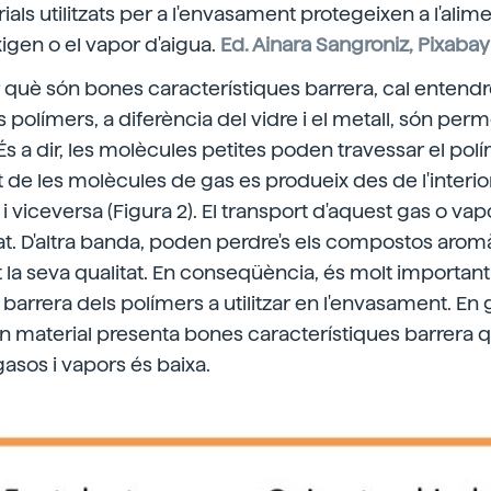
rials utilitzats per a l'envasament protegeixen a l'alime
xigen o el vapor d'aigua.
Ed. Ainara Sangroniz, Pixabay
 què són bones característiques barrera, cal entendr
s polímers, a diferència del vidre i el metall, són per
s a dir, les molècules petites poden travessar el polí
t de les molècules de gas es produeix des de l'interi
i viceversa (Figura 2). El transport d'aquest gas o vap
. D'altra banda, poden perdre's els compostos aromà
t la seva qualitat. En conseqüència, és molt important
barrera dels polímers a utilitzar en l'envasament. En 
 material presenta bones característiques barrera q
gasos i vapors és baixa.