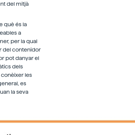
nt del mitjà
e què és la
meables a
mer, per la qual
or del contenidor
or pot danyar el
tics dels
 conèixer les
general, es
uan la seva