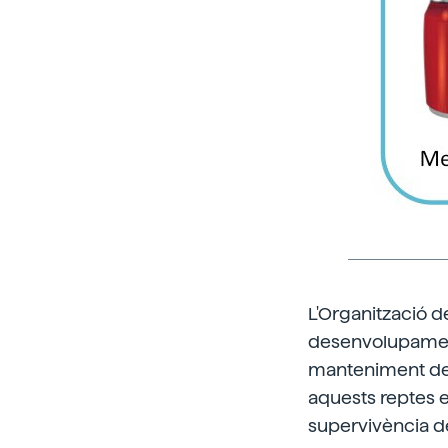
L'Organització d
desenvolupament 
manteniment de la
aquests reptes ex
supervivència d