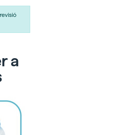
revisió
r a
s