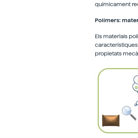
químicament rec
Polímers: mate
Els materials pol
característiques
propietats mecà