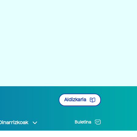
Aldizkaria
Oinarrizkoak
Buletina