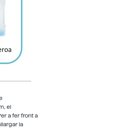
e
m, el
er a fer front a
llargar la