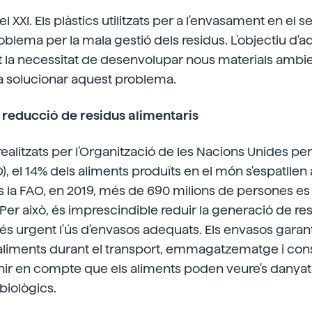
l XXI. Els plàstics utilitzats per a l'envasament en el s
oblema per la mala gestió dels residus. L'objectiu d'a
at la necessitat de desenvolupar nous materials amb
a solucionar aquest problema.
a reducció de residus alimentaris
alitzats per l'Organització de les Nacions Unides per 
O), el 14% dels aliments produïts en el món s'espatllen
s la FAO, en 2019, més de 690 milions de persones e
 Per això, és imprescindible reduir la generació de res
és urgent l'ús d'envasos adequats. Els envasos garant
s aliments durant el transport, emmagatzematge i co
nir en compte que els aliments poden veure's danyat
 biològics.