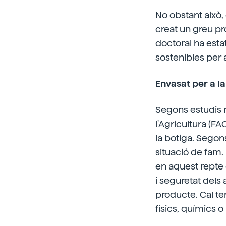
No obstant això, e
creat un greu pr
doctoral ha est
sostenibles per 
Envasat per a l
Segons estudis re
l'Agricultura (FA
la botiga. Segon
situació de fam.
en aquest repte 
i seguretat del
producte. Cal te
físics, químics o