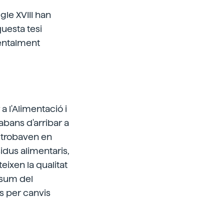
egle XVIII han
questa tesi
ientalment
a l'Alimentació i
 abans d'arribar a
s trobaven en
idus alimentaris,
eixen la qualitat
nsum del
s per canvis