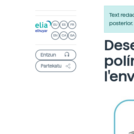
Text reda
posterio
EU
ES
FR
EN
CA
GA
Des
polí
Partekatu
l'en