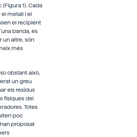
c (Figura 1). Cada
l metall i el
sen el recipient
d'una banda, es
 un altre, són
umeix més
 No obstant això,
nerat un greu
ar els residus
s físiques del
neradores. Totes
ulten poc
s'han proposat
mers