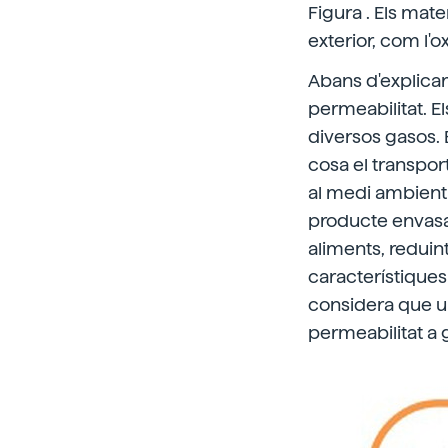
Figura . Els mate
exterior, com l'o
Abans d'explicar
permeabilitat. El
diversos gasos. É
cosa el transpor
al medi ambient 
producte envasat
aliments, reduin
característiques 
considera que un
permeabilitat a 