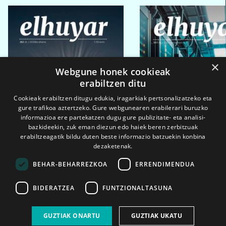
×
Webgune honek cookieak
erabiltzen ditu
Cookieak erabiltzen ditugu edukia, iragarkiak pertsonalizatzeko eta
gure trafikoa aztertzeko. Gure webgunearen erabilerari buruzko
informazioa ere partekatzen dugu gure publizitate- eta analisi-
bazkideekin, zuk eman diezun edo haiek beren zerbitzuak
erabiltzeagatik bildu duten beste informazio batzuekin konbina
dezaketenak.
BEHAR-BEHARREZKOA
ERRENDIMENDUA
BIDERATZEA
FUNTZIONALTASUNA
2026ko eka. 1a
2026ko mar. 1a
GUZTIAK ONARTU
GUZTIAK UKATU