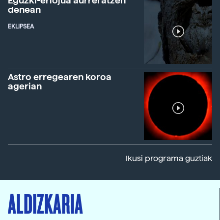
Eguzki-erlojua aurreratzen
denean
EKLIPSEA
Astro erregearen koroa
agerian
Ikusi programa guztiak
ALDIZKARIA