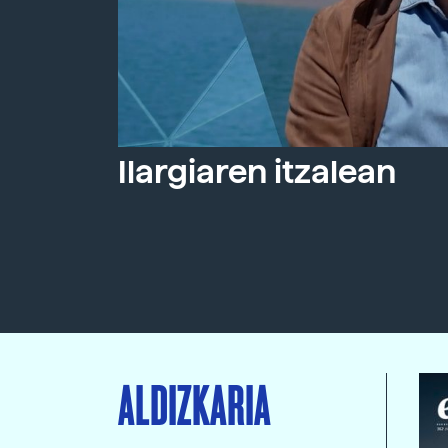
Ilargiaren itzalean
ALDIZKARIA