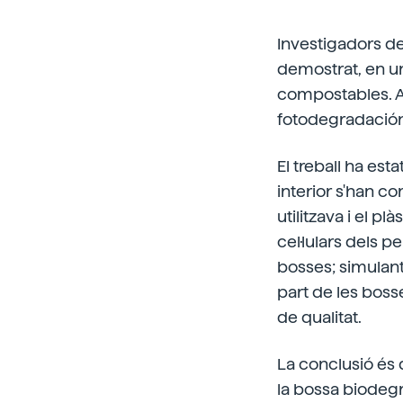
Investigadors de
demostrat, en un 
compostables. A
fotodegradación, 
El treball ha esta
interior s'han c
utilitzava i el pl
cel·lulars dels p
bosses; simulant
part de les bos
de qualitat.
La conclusió és 
la bossa biodegr