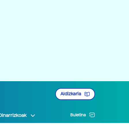
Aldizkaria
Oinarrizkoak
Buletina