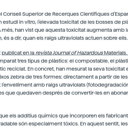
l Consell Superior de Recerques Científiques d'Espa
estudi in vitro, l'elevada toxicitat de les bosses de pl
 més, han vist que aquesta toxicitat augmenta amb l
és a dir, quan els raigs ultraviolats actuen sobre ells.
t
publicat en la
revista Journal of Hazardous
Materials
omparat tres tipus de plàstics: el compostable, el plàs
àstic reciclat. En concret, han mesurat la seva toxicitat e
eixos zebra de tres formes: directament a partir de le
 l'envelliment amb raigs ultraviolats (fotodegradación
ses que quedaven després de convertir-les en abon
que els additius químics que incorporen els fabricant
adable són especialment tòxics. En aquest sentit, le