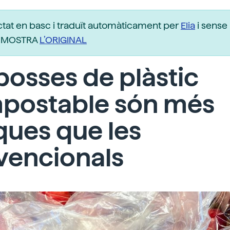
ctat en basc i traduït automàticament per
Elia
i sense 
r. MOSTRA
L’ORIGINAL
bosses de plàstic
postable són més
ques que les
vencionals