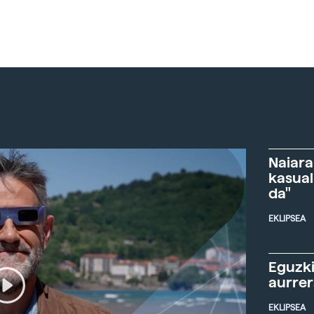
Naiara
kasual
da"
EKLIPSEA
Eguzki
aurre
EKLIPSEA