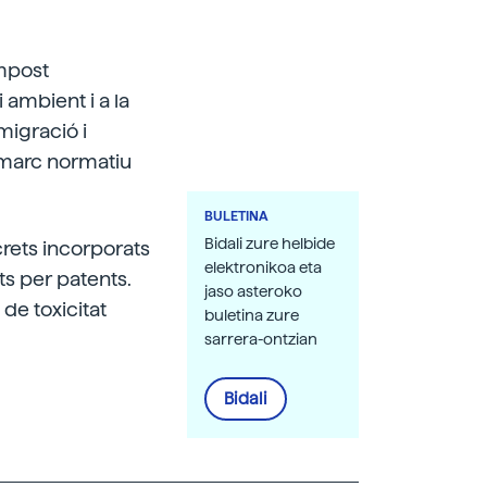
ompost
ambient i a la
migració i
n marc normatiu
BULETINA
Bidali zure helbide
crets incorporats
elektronikoa eta
s per patents.
jaso asteroko
de toxicitat
buletina zure
sarrera-ontzian
Bidali