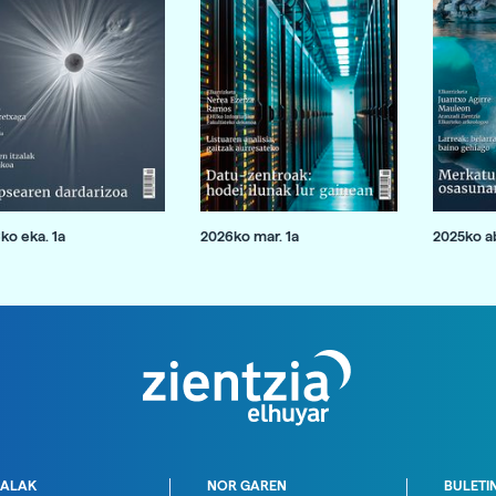
ko eka. 1a
2026ko mar. 1a
2025ko ab
ALAK
NOR GAREN
BULETI