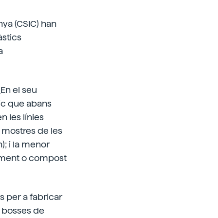
nya (CSIC) han
àstics
a
.
En el seu
tic que abans
n les línies
s mostres de les
); i la menor
ament o compost
s per a fabricar
s bosses de