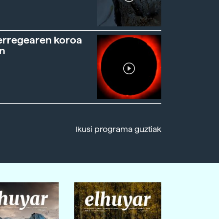
erregearen koroa
n
Ikusi programa guztiak