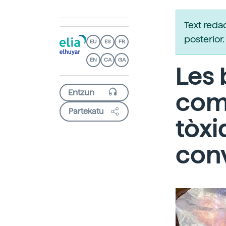
Text reda
posterio
EU
ES
FR
EN
CA
GA
Les 
com
Partekatu
tòxi
con