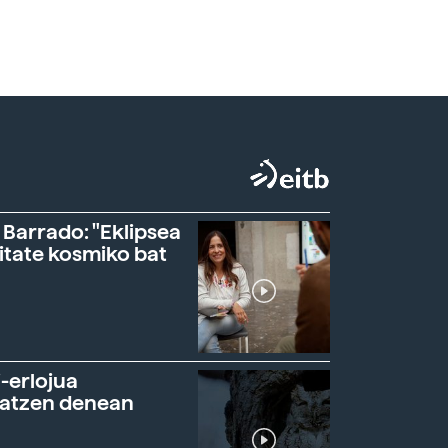
 Barrado: "Eklipsea
itate kosmiko bat
-erlojua
ratzen denean